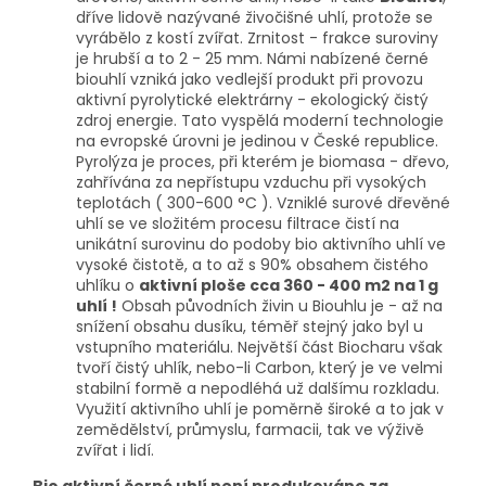
dříve lidově nazývané živočišné uhlí, protože se
vyrábělo z kostí zvířat. Zrnitost - frakce suroviny
je hrubší a to 2 - 25 mm. Námi nabízené černé
biouhlí vzniká jako vedlejší produkt při provozu
aktivní pyrolytické elektrárny - ekologický čistý
zdroj energie. Tato vyspělá moderní technologie
na evropské úrovni je jedinou v České republice.
Pyrolýza je proces, při kterém je biomasa - dřevo,
zahřívána za nepřístupu vzduchu při vysokých
teplotách ( 300-600 °C ). Vzniklé surové dřevěné
uhlí se ve složitém procesu filtrace čistí na
unikátní surovinu do podoby bio aktivního uhlí ve
vysoké čistotě, a to až s 90% obsahem čistého
uhlíku o
aktivní ploše cca 360 - 400 m2 na 1 g
uhlí !
Obsah původních živin u Biouhlu je - až na
snížení obsahu dusíku, téměř stejný jako byl u
vstupního materiálu. Největší část Biocharu však
tvoří čistý uhlík, nebo-li Carbon, který je ve velmi
stabilní formě a nepodléhá už dalšímu rozkladu.
Využití aktivního uhlí je poměrně široké a to jak v
zemědělství, průmyslu, farmacii, tak ve výživě
zvířat i lidí.
Bio aktivní černé uhlí není produkováno za