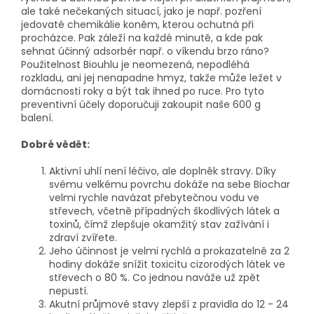
ale také nečekaných situací, jako je např. pozření
jedovaté chemikálie koněm, kterou ochutná při
procházce. Pak záleží na každé minutě, a kde pak
sehnat účinný adsorbér např. o víkendu brzo ráno?
Použitelnost Biouhlu je neomezená, nepodléhá
rozkladu, ani jej nenapadne hmyz, takže může ležet v
domácnosti roky a být tak ihned po ruce. Pro tyto
preventivní účely doporučuji zakoupit naše 600 g
balení.
Dobré vědět:
Aktivní uhlí není léčivo, ale doplněk stravy. Díky
svému velkému povrchu dokáže na sebe Biochar
velmi rychle navázat přebytečnou vodu ve
střevech, včetně případných škodlivých látek a
toxinů, čímž zlepšuje okamžitý stav zažívání i
zdraví zvířete.
Jeho účinnost je velmi rychlá a prokazatelně za 2
hodiny dokáže snížit toxicitu cizorodých látek ve
střevech o 80 %. Co jednou naváže už zpět
nepustí.
Akutní průjmové stavy zlepší z pravidla do 12 - 24