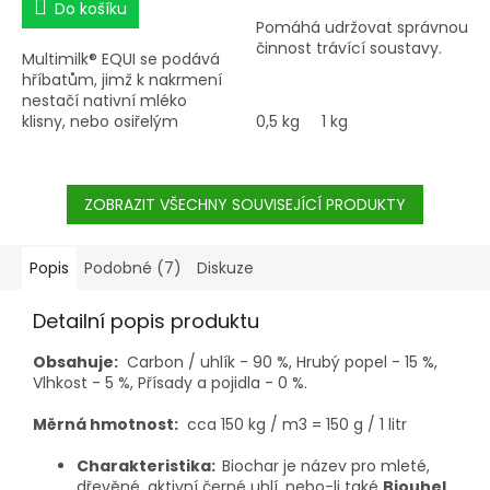
Do košíku
Pomáhá udržovat správnou
činnost trávící soustavy.
Multimilk® EQUI se podává
hříbatům, jimž k nakrmení
nestačí nativní mléko
klisny, nebo osiřelým
0,5 kg
1 kg
hříbatům jako jediný zdroj
mléka.
ZOBRAZIT VŠECHNY SOUVISEJÍCÍ PRODUKTY
Popis
Podobné (7)
Diskuze
Detailní popis produktu
Obsahuje:
Carbon / uhlík - 90 %, Hrubý popel - 15 %,
Vlhkost - 5 %, Přísady a pojidla - 0 %.
Měrná hmotnost:
cca 150 kg / m3 = 150 g / 1 litr
Charakteristika:
Biochar je název pro mleté,
dřevěné, aktivní černé uhlí, nebo-li také
Biouhel
,