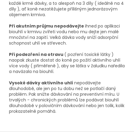
každé krmé dávky, a to alespoň na 3 díly ( ideálně na 4
díly ), ať koně nezatěžujete přílišným jednorázovým
objemem krmiva.
Při akutním průjmu nepodávejte
ihned po aplikaci
biouhlí v krmivu zvířeti vodu nebo mu dejte jen malé
množství na zapití. Velká dávka vody sníží adsorpční
schopnost uhlí ve střevech.
Při podezření na otravu
( pozření toxické látky )
naopak zkuste dostat do koně po požití aktivního uhlí
více vody ( přiměřeně ), aby se látka v žaludku naředila
a navázala na biouhlí.
Vysoké dávky aktivního uhlí
nepodávejte
dlouhodobě, ale jen po tu dobu než se potlačí daný
problém. Pak snižte dávkování na preventivní míru. U
trvalých - chronických problémů lze podávat biouhlí
dlouhodobě v polovičním dávkování nebo jen tolik, kolik
prokazatelně pomáhá.