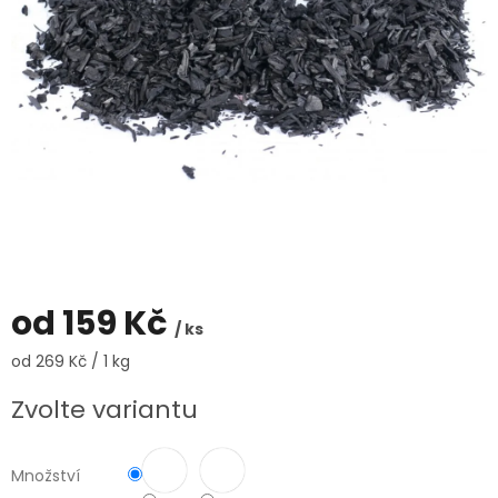
od
159 Kč
/ ks
Měrná
od 269 Kč / 1 kg
cena:
Zvolte variantu
Množství