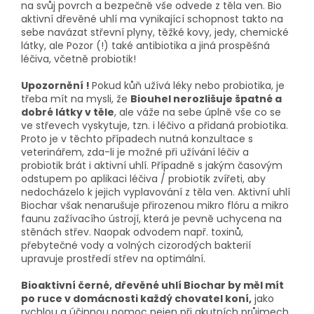
na svůj povrch a bezpečně vše odvede z těla ven. Bio
aktivní dřevěné uhlí ma vynikající schopnost takto na
sebe navázat střevní plyny, těžké kovy, jedy, chemické
látky, ale Pozor (!) také antibiotika a jiná prospěšná
léčiva, včetně probiotik!
Upozornění !
Pokud kůň užívá léky nebo probiotika, je
třeba mít na mysli, že
Biouhel nerozlišuje špatné a
dobré látky v těle
, ale váže na sebe úplně vše co se
ve střevech vyskytuje, tzn. i léčivo a přidaná probiotika.
Proto je v těchto případech nutná konzultace s
veterinářem, zda-li je možné při užívání léčiv a
probiotik brát i aktivní uhlí. Případně s jakým časovým
odstupem po aplikaci léčiva / probiotik zvířeti, aby
nedocházelo k jejich vyplavování z těla ven. Aktivní uhlí
Biochar však nenarušuje přirozenou mikro flóru a mikro
faunu zažívacího ústrojí, která je pevně uchycena na
stěnách střev. Naopak odvodem např. toxinů,
přebytečné vody a volných cizorodých bakterií
upravuje prostředí střev na optimální.
Bioaktivní černé, dřevěné uhlí Biochar by měl mít
po ruce v domácnosti každý chovatel koní,
jako
rychlou a účinnou pomoc nejen při akutních průjmech,