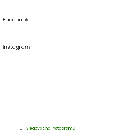
Z
á
p
a
Facebook
t
í
Instagram
Sledovat na Instagramu