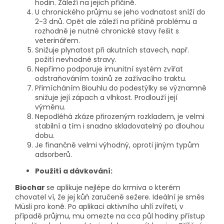
hodin. Záleží na jejich příčině.
U chronického průjmu se jeho vodnatost sníží do
2-3 dnů. Opět ale záleží na příčině problému a
rozhodně je nutné chronické stavy řešit s
veterinářem.
Snižuje plynatost při akutních stavech, např.
požití nevhodné stravy.
Nepřímo podporuje imunitní systém zvířat
odstraňováním toxinů ze zažívacího traktu.
Přimícháním Biouhlu do podestýlky se významně
snižuje její zápach a vlhkost. Prodlouží její
výměnu.
Nepodléhá zkáze přirozeným rozkladem, je velmi
stabilní a tím i snadno skladovatelný po dlouhou
dobu.
Je finančně velmi výhodný, oproti jiným typům
adsorberů.
Použití a dávkování:
Biochar
se aplikuje nejlépe do krmiva o kterém
chovatel ví, že jej kůń zaručeně sežere. Ideální je směs
Müsli pro koně. Po aplikaci aktivního uhlí zvířeti, v
případě průjmu, mu omezte na cca půl hodiny přístup