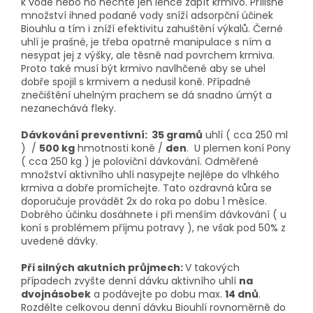
k vodě nebo ho nechte jen lehce zapít krmivo. Přílišné
množství ihned podané vody sníží adsorpční účinek
Biouhlu a tím i zníží efektivitu zahuštění výkalů. Černé
uhlí je prašné, je třeba opatrné manipulace s ním a
nesypat jej z výšky, ale těsně nad povrchem krmiva.
Proto také musí být krmivo navlhčené aby se uhel
dobře spojil s krmivem a nedusil koně. Případné
znečištění uhelným prachem se dá snadno úmýt a
nezanechává fleky.
Dávkování preventivní:
35
gramů
uhlí ( cca 250 ml
) /
500 kg
hmotnosti koně /
den
. U plemen koní Pony
( cca 250 kg ) je poloviční dávkování.
Odměřené
množství aktivního uhlí nasypejte nejlépe do vlhkého
krmiva a dobře promíchejte. Tato ozdravná kůra se
doporučuje provádět 2x do roka po dobu 1 měsíce.
Dobrého účinku dosáhnete i při menším dávkování ( u
koní s problémem příjmu potravy ), ne však pod 50% z
uvedené dávky.
Při silných akutních průjmech:
V takových
případech zvyšte denní dávku aktivního uhlí
na
dvojnásobek
a podávejte po dobu max.
14 dnů
.
Rozdělte celkovou denní dávku Biouhlí rovnoměrně do