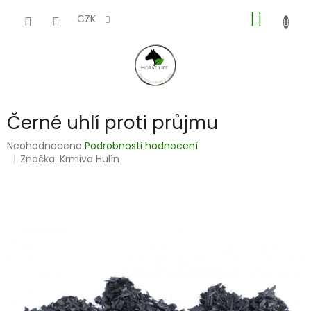
Přejít
NÁKUP
na
CZK
obsah
KOŠÍK
Černé uhlí proti průjmu
Průměrné
Neohodnoceno
Podrobnosti hodnocení
hodnocení
Značka:
Krmiva Hulín
produktu
je
0,0
z
5
hvězdiček.