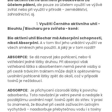
účelem pálení,
ale pouze za účelem využití ve výživě
zvířat nebo při využití v přírodě - zemědělství,
zahradnictví, aj.
1.
Využití
Černého aktivního uhlí -
Biouhlu / Biocharu pro zvířata - koně:
Bio aktivní uhlí Biochar má Adsorpční schopnosti,
nikoli Absorpční.
A v tom tkví jeho unikátní využití ve
všech směrech jeho použití. A jaký je v tom rozdíl?
ABSORPCE:
Se dá nazvat jako pohlcení, nebo-li
vstřebání jedné látky druhou. Při absorpci však
vstřebaná látka s absorbentem nemá pevné vazby a
při cestě trávicím traktem může dojít k opětovnému
uvolnění pohlcené látky zpět do okolí, což v případě
toxinů je nežádoucí.
ADSORPCE:
Je přichycení cizorodé látky k povrchu
adsorbentu. Toto navázání je velmi pevné a nedojde k
pozdějšímu uvolnění např. toxinů zpět do střev. V praxi
to znamená, že Biouhel při cestě zažívacím ústrojím
vychytává - naadsorbuje přebytečnou vodu i s toxiny