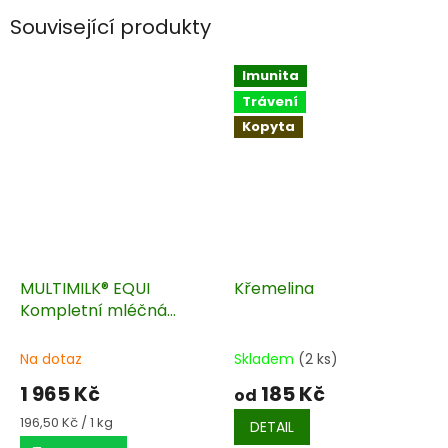
Související produkty
Imunita
Trávení
Kopyta
MULTIMILK® EQUI
Křemelina
Kompletní mléčná
náhražka pro hříbata 10
kg
Na dotaz
Skladem
(2 ks)
1 965 Kč
185 Kč
od
Měrná
196,50 Kč / 1 kg
DETAIL
cena: