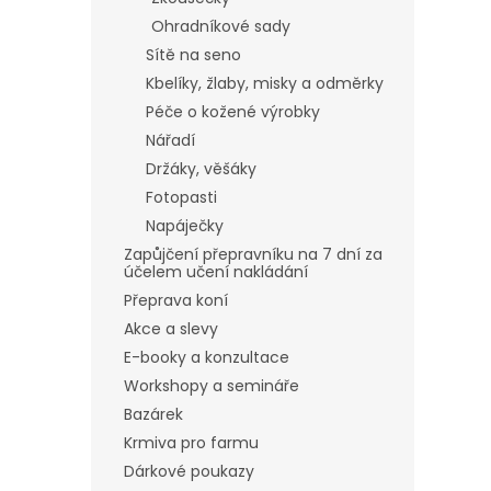
Ohradníkové sady
Sítě na seno
Kbelíky, žlaby, misky a odměrky
Péče o kožené výrobky
Nářadí
Držáky, věšáky
Fotopasti
Napáječky
Zapůjčení přepravníku na 7 dní za
účelem učení nakládání
Přeprava koní
Akce a slevy
E-booky a konzultace
Workshopy a semináře
Bazárek
Krmiva pro farmu
Dárkové poukazy