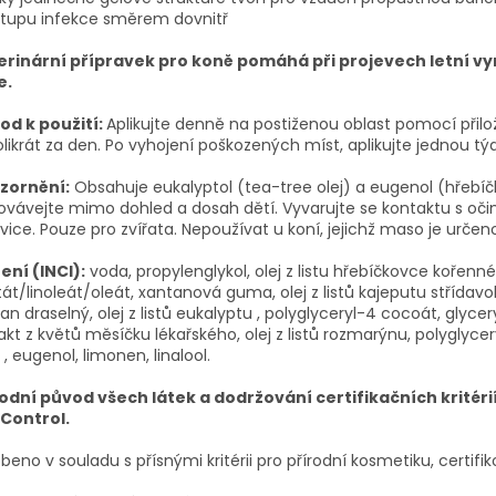
stupu infekce směrem dovnitř
erinární přípravek pro koně pomáhá při projevech letní v
e.
od k použití:
Aplikujte denně na postiženou oblast pomocí přilo
likrát za den. Po vyhojení poškozených míst, aplikujte jednou tý
zornění:
Obsahuje eukalyptol (tea-tree olej) a eugenol (hřebíčk
vávejte mimo dohled a dosah dětí. Vyvarujte se kontaktu s očim
vice. Pouze pro zvířata. Nepoužívat u koní, jejichž maso je určen
ení (INCI):
voda, propylenglykol, olej z listu hřebíčkovce kořenné
tát/linoleát/oleát, xantanová guma, olej z listů kajeputu střídavoli
an draselný, olej z listů eukalyptu , polyglyceryl-4 cocoát, glycery
akt z květů měsíčku lékařského, olej z listů rozmarýnu, polyglycery
 , eugenol, limonen, linalool.
rodní původ všech látek a dodržování certifikačních kritér
 Control.
beno v souladu s přísnými kritérii pro přírodní kosmetiku, certif