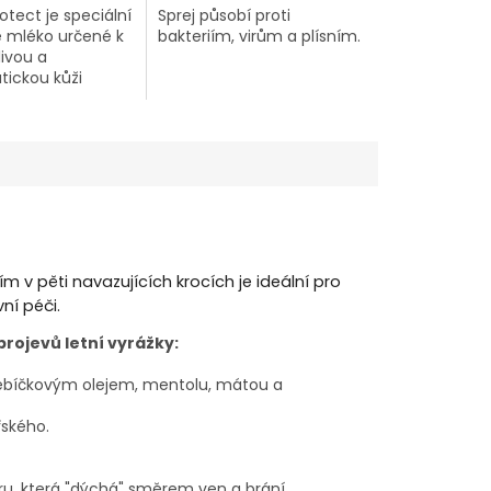
tect je speciální
Sprej působí proti
 mléko určené k
bakteriím, virům a plísním.
livou a
tickou kůži
oně. Toto mléko
nuto zvláště pro
odrážděnou a
kůží, je vhodné
pro jedince
 letní vyrážkou
haře).
m v pěti navazujících krocích je ideální pro
ní péči.
rojevů letní vyrážky:
 hřebíčkovým olejem, mentolu, mátou a
řského.
éru, která "dýchá" směrem ven a brání