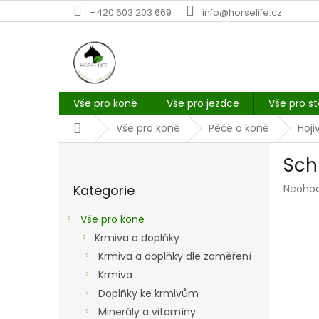
Přejít
+420 603 203 669
info@horselife.cz
na
obsah
Vše pro koně
Vše pro jezdce
Vše pro st
Domů
Vše pro koně
Péče o koně
Hoji
P
Sch
o
Přeskočit
s
Průmě
Kategorie
Neoho
kategorie
t
hodno
r
produk
Vše pro koně
a
je
Krmiva a doplňky
n
0,0
z
Krmiva a doplňky dle zaměření
n
5
í
Krmiva
hvězdi
p
Doplňky ke krmivům
a
Minerály a vitamíny