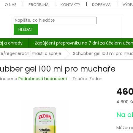
O NÁS
PRODEJNA
KONTAKTY
DOPRAVA
VÝDEJ
HLEDAT
áj a ohrady
Zapůjčení přepravníku na 7 dní za účelem učen
vé/regenerační masti a spreje
Schubber gel 100 ml pro mu
ubber gel 100 ml pro muchaře
rné
dnoceno
Podrobnosti hodnocení
Značka:
Zedan
cení
460
tu
Měrná
4 600 Kč 
cena:
Na o
ček.
Můžeme 