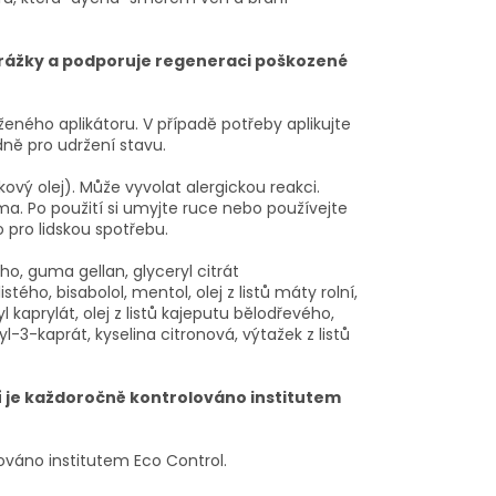
yrážky a podporuje regeneraci poškozené
ženého aplikátoru. V případě potřeby aplikujte
dně pro udržení stavu.
ový olej). Může vyvolat alergickou reakci.
a. Po použití si umyjte ruce nebo používejte
o pro lidskou spotřebu.
ho, guma gellan, glyceryl citrát
stého, bisabolol, mentol, olej z listů máty rolní,
l kaprylát, olej z listů kajeputu bělodřevého,
l-3-kaprát, kyselina citronová, výtažek z listů
ií je každoročně kontrolováno institutem
ikováno institutem Eco Control.