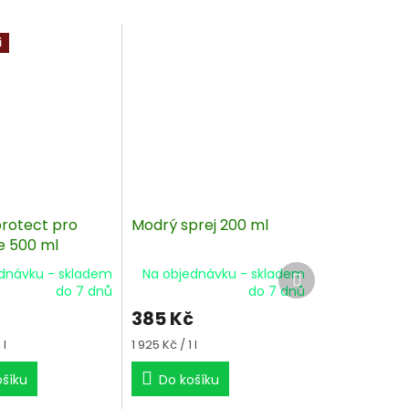
i
rotect pro
Modrý sprej 200 ml
 500 ml
Další
dnávku - skladem
Na objednávku - skladem
produkt
do 7 dnů
do 7 dnů
385 Kč
Měrná
 l
1 925 Kč / 1 l
cena:
ošíku
Do košíku