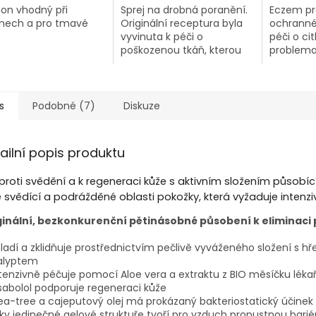
n vhodný při
Sprej na drobná poranění.
Eczem pro
mech a pro tmavé
Originální receptura byla
ochranné
vyvinuta k péči o
péči o cit
poškozenou tkáň, kterou
problema
regeneruje. Bylinná
Vašeho k
kompozice (tea tree oil,
bylo vyvi
manuka, měsíček, kostival,
koně s p
aloe) vykazuje silný
svědivou 
s
Podobné (7)
Diskuze
antiseptický a hojivý
zejména 
účinek.
postižené
(pro muc
ailní popis produktu
proti svědění a k regeneraci kůže s aktivním složením působící
ě svědící a podrážděné oblasti pokožky, která vyžaduje intenziv
ginální, bezkonkurenční pětinásobné působení k eliminaci p
hladí a zklidňuje prostřednictvím pečlivě vyváženého složení s
alyptem
ntenzivně péčuje pomocí Aloe vera a extraktu z BIO měsíčku léka
isabolol podporuje regeneraci kůže
ea-tree a cajeputový olej má prokázaný bakteriostatický účinek
íky jedinečné gelové struktuře tvoří pro vzduch propustnou bari