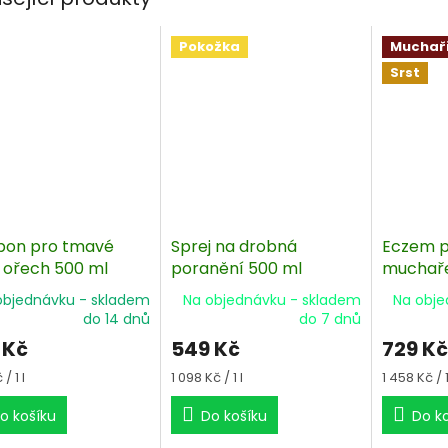
Pokožka
Muchař
Srst
on pro tmavé
Sprej na drobná
Eczem p
 ořech 500 ml
poranění 500 ml
muchaře
objednávku - skladem
Na objednávku - skladem
Na obje
do 14 dnů
do 7 dnů
 Kč
549 Kč
729 Kč
á
Měrná
Měrná
/ 1 l
1 098 Kč / 1 l
1 458 Kč / 1
cena:
cena:
o košíku
Do košíku
Do k