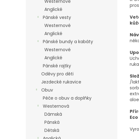
Westernové
pro
Anglické
Vet
Pánské vesty
kůž
Westernové
Anglické
Náv
něko
Pánské bundy a kabáty
Westernové
Upo
Anglické
Ucho
ruka
Pánské rajtky
Oděvy pro děti
Slož
Jezdecké rukavice
/lak
sorb
Obuv
extr
Péče o obuv a doplňky
aloe
Westernová
Pří
Dámská
Eco
Pánská
Vyro
Dětská
Anglická