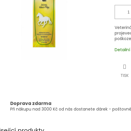
Veteriná
projeve
poškoze
Detailn
TISK
Doprava zdarma
Při nákupu nad 3000 Kč od nás dostanete dárek - poštovné
isející produkty