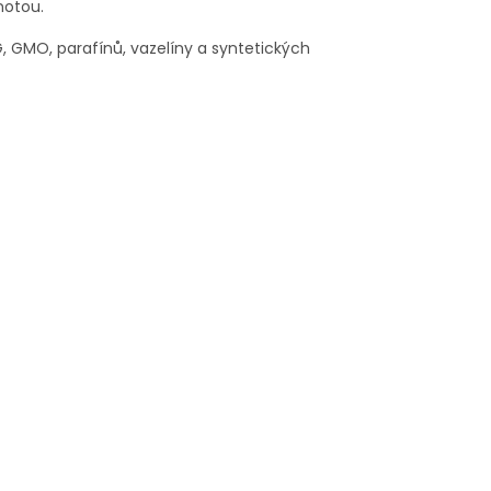
notou.
G, GMO, parafínů, vazelíny a syntetických