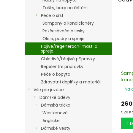
Háčky na kopyta
Tašky, boxy na čištění
Péče o srst
Šampony a kondicionéry
Rozčesávače a lesky
Oleje, pudry a spreje
Hojivé/regenerační masti a
spreje
Chladivé/hřejivé přípravky
Repelentní přípravky
Šamp
Péče o kopyta
koně
Zdravotní doplňky a materiál
Na 
Vše pro jezdce
Dámské oděvy
260
Dámská trička
Měrn
520 Kč 
Westernové
cena:
Anglické
D
Dámské vesty