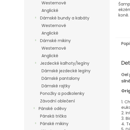
Westernové
Šampo
ekzé
Anglické
koně.
Dámské bundy a kabáty
Westernové
Anglické
Dámské mikiny
Popi
Westernové
Anglické
Det
Jezdecké kalhoty/legíny
Dámské jezdecké legíny
Gel 
Dámské pantalony
siln
Dámské rajtky
Ori
Ponožky a podkolenky
Závodní oblečení
1. C
euk
Pánské oděvy
2. I
Pánská trička
3. B
Pánské mikiny
4. T
5. D