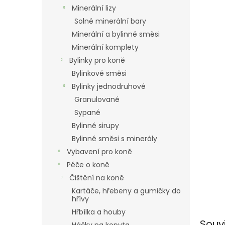
n
Minerální lizy
e
Solné minerální bary
l
Minerální a bylinné směsi
Minerální komplety
Bylinky pro koně
Bylinkové směsi
Bylinky jednodruhové
Granulované
Sypané
Bylinné sirupy
Bylinné směsi s minerály
Vybavení pro koně
Péče o koně
Čištění na koně
Kartáče, hřebeny a gumičky do
hřívy
Hřbílka a houby
Souv