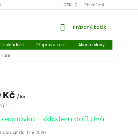
NÍ MÍSTO: BALÍKOVNA, PPL, GLS, SUPERVÝDEJNY, UPS
CZK
Přihlášení
POHOTOVOST
NÁKUPNÍ
Prázdný košík
KOŠÍK
í nakládání
Přeprava koní
Akce a slevy
E-booky 
chaře
 Kč
/ ks
/ 1 l
bjednávku - skladem do 7 dnů
doručit do:
17.8.2026