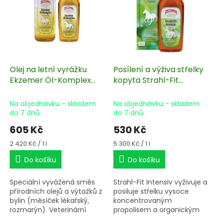
s
u
p
k
r
t
o
ů
d
u
k
Olej na letní vyrážku
Posílení a výživa střelky
t
Ekzemer Öl-Komplex
kopyta Strahl-Fit
ů
250 ml
intensiv 100 ml
Na objednávku - skladem
Na objednávku - skladem
do 7 dnů
do 7 dnů
605 Kč
530 Kč
Měrná
Měrná
2 420 Kč / 1 l
5 300 Kč / 1 l
cena:
cena:
Do košíku
Do košíku
Speciální vyvážená směs
Strahl-Fit Intensiv vyživuje a
přírodních olejů a výtažků z
posiluje střelku vysoce
bylin (měsíček lékařský,
koncentrovaným
rozmarýn). Veterinární
propolisem a organickým