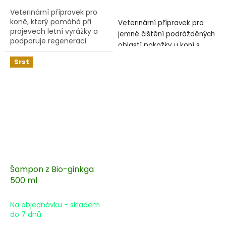
Veterinární přípravek pro
koně, který pomáhá při
Veterinární přípravek pro
projevech letní vyrážky a
jemné čištění podrážděných
podporuje regeneraci
oblastí pokožky u koní s
poškozené kůže.
ekzémy. S jemnými, ale
Srst
silnými bylinnými
detergenty. Bez alkoholu.
Pro snadnější aplikaci v
praktické lahvičce s
rozprašovačem.
Šampon z Bio-ginkga
500 ml
Na objednávku - skladem
do 7 dnů