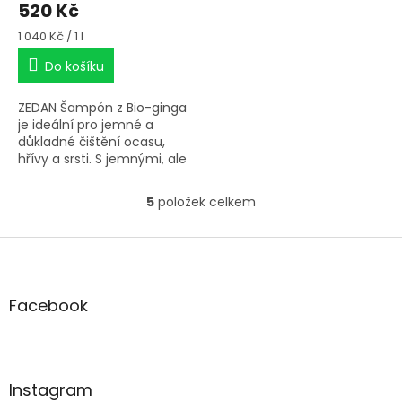
520 Kč
Měrná
1 040 Kč / 1 l
cena:
Do košíku
ZEDAN Šampón z Bio-ginga
je ideální pro jemné a
důkladné čištění ocasu,
hřívy a srsti. S jemnými, ale
silnými povrchově
aktivními bylinnými
5
položek celkem
O
detergenty.
v
l
Z
á
á
d
p
a
a
Facebook
c
t
í
í
p
r
v
Instagram
k