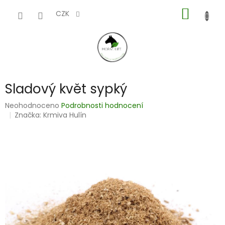
Přejít
NÁKUP
na
CZK
obsah
KOŠÍK
Sladový květ sypký
Průměrné
Neohodnoceno
Podrobnosti hodnocení
hodnocení
Značka:
Krmiva Hulín
produktu
je
0,0
z
5
hvězdiček.