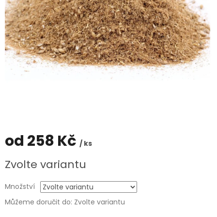
od
258 Kč
/ ks
Měrná
Zvolte variantu
cena:
Množství
Můžeme doručit do:
Zvolte variantu