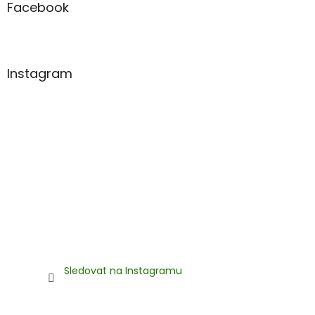
a
Facebook
t
í
Instagram
Sledovat na Instagramu