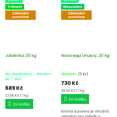
Trávení
Nasvalení
Základní
Základní
surovina
surovina
Jablenka 25 kg
Nova equi Linusoy, 20 kg
Na objednávku - skladem
Skladem
(5 ks)
do 7 dnů
730 Kč
689 Kč
Měrná
36,50 Kč / 1 kg
cena:
Měrná
27,56 Kč / 1 kg
Do košíku
cena:
Do košíku
Krmná surovina je vhodná
zejména pro mladé a