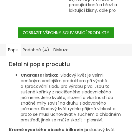
pracující koně a březí a
laktující klisny, dále pro
všechny typy koní při
nedostatečném osvalení
(starší a hubení koně).
ZOBRAZIT VŠECHNY SOUVISEJÍCÍ PRODUKTY
Popis
Podobné (4)
Diskuze
Detailní popis produktu
Charakteristika:
Sladový květ je velmi
ceněným vedlejším produktem při výrobě
a zpracování sladu pro výrobu piva. Jsou to
sušené kořínky z naklíčeného sladovnického
ječmene. Jeho kvalita, složení a vlastností do
značné míry závisí na druhu sladovaného
ječmene. Sladový květ rychle přijímá vlhkost a
proto se musí uchovávat v suchém a chladném
prostředí, jinak se může zkazít - plesniví.
Kromě vysokého obsahu bílkovin je
sladový květ