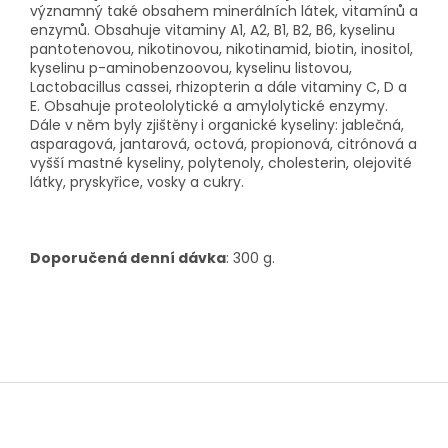
významný také obsahem minerálních látek, vitamínů a
enzymů. Obsahuje vitaminy A1, A2, B1, B2, B6, kyselinu
pantotenovou, nikotinovou, nikotinamid, biotin, inositol,
kyselinu p-aminobenzoovou, kyselinu listovou,
Lactobacillus cassei, rhizopterin a dále vitaminy C, D a
E. Obsahuje proteololytické a amylolytické enzymy.
Dále v něm byly zjištěny
i organické kyseliny: jablečná,
asparagová, jantarová, octová, propionová, citrónová a
vyšší mastné kyseliny, polytenoly, cholesterin, olejovité
látky, pryskyřice, vosky a cukry.
Doporučená denní dávka
: 300 g.
Z
á
p