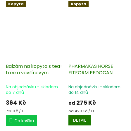
Kopyta
Kopyta
Balzám na kopyta s tea-
PHARMAKAS HORSE
tree a vavřínovým
FITFORM PEDOCAN
olejem 500 ml
Balzám na posílení
kopyt
Na objednávku - skladem
Na objednávku - skladem
do 7 dnů
do 14 dnů
364 Kč
275 Kč
od
Měrná
Měrná
728 Kč / 1 l
od 420 Kč / 1 l
cena:
cena:
DETAIL
Do košíku