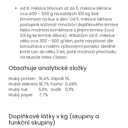
od 9. měsíce březosti až do 5. měsíce laktace
cca 400 – 500 g na každých 100 kg živé
hmotnosti na kus a den. Od 5. měsíce laktace
postupně snižovat množství doplňkového krmiva.
Nebo možnost kombinace s jinými krmivy (cca
0,5 kg ke krmné dávce). Hříbatům od 6. měsíce
věku cca 300 – 500 g/den, poté navyšovat dle
konzultace s našimi výživovými poradci. Ideálně
krmit Lac do věku 3 let, poté možnost přechodu
na Muscle nebo Classic.
Obsahuje analytické složky
Hrubý protein
16,4%
Vápník
1%
Hrubá vláknina
18,7%
Fosfor
0,49%
Hrubý tuk
5,6%
Sodík
0,11%
Hrubý popel
7,7%
Doplňkové látky v kg (skupiny a
funkční skupiny)