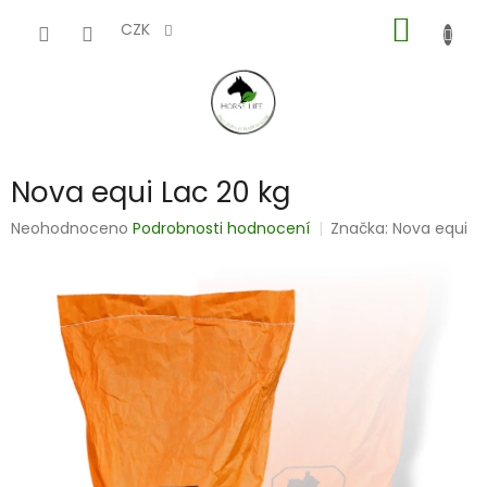
Přejít
NÁKUP
na
CZK
obsah
KOŠÍK
Nova equi Lac 20 kg
Průměrné
Neohodnoceno
Podrobnosti hodnocení
Značka:
Nova equi
hodnocení
produktu
je
0,0
z
5
hvězdiček.