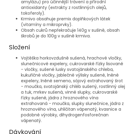
amylázu) pro účinnější trávení a přírodní
antioxidanty (extrakty z rostlinných olejů,
tokoferoly).
Krmivo obsahuje premix doplňkových látek
(vitamíny a mikroprvky).
Obsah cukrů nepřekračuje 140g v sušině, obsah
škrobů je do 100g v sušině krmiva.
Složení
Vojtěška horkovzdušně sušená, hrachové vločky,
slunečnicové expelery, cukrovarské řízky lisované
- vločky, sušené lusky svatojánského chleba,
kukuřičné vločky, jablečné výlisky sušené, lněné
expelery, lněné semeno, sójový extrahovaný šrot
- moučka, svatojánský chléb sušený, rostlinný olej
a tuk, mrkev sušená, vinné slupky, cukrovarské
řízky sušené, jádra z hroznového vína
extrahovaná - moučka, slupky slunečnice, jádra z
hroznového vína, uhličitan vápenatý, kvasnice a
podobné výrobky, dihydrogenfosforečnan
vápenatý.
Dávkování