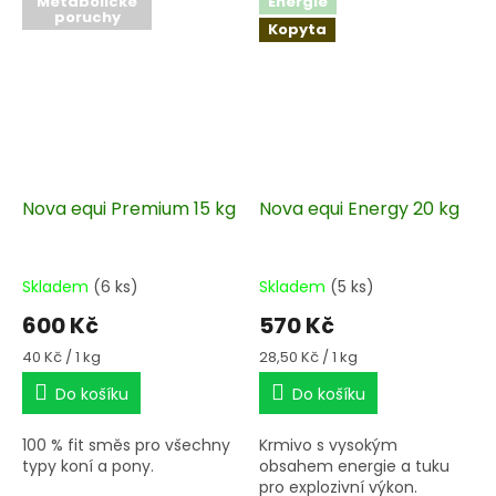
Metabolické
Energie
poruchy
Kopyta
Nova equi Premium 15 kg
Nova equi Energy 20 kg
Skladem
(6 ks)
Skladem
(5 ks)
600 Kč
570 Kč
Měrná
Měrná
40 Kč / 1 kg
28,50 Kč / 1 kg
cena:
cena:
Do košíku
Do košíku
100 % fit směs pro všechny
Krmivo s vysokým
typy koní a pony.
obsahem energie a tuku
pro explozivní výkon.