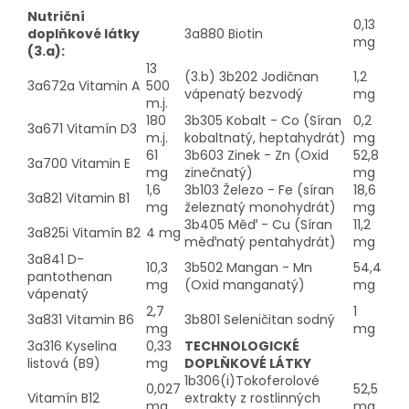
Nutriční
0,13
doplňkové látky
3a880 Biotin
mg
(3.a):
13
(3.b) 3b202 Jodičnan
1,2
3a672a Vitamin A
500
vápenatý bezvodý
mg
m.j.
180
3b305 Kobalt - Co (Síran
0,2
3a671 Vitamín D3
m.j.
kobaltnatý, heptahydrát)
mg
61
3b603 Zinek - Zn (Oxid
52,8
3a700 Vitamin E
mg
zinečnatý)
mg
1,6
3b103 Železo - Fe (síran
18,6
3a821 Vitamin B1
mg
železnatý monohydrát)
mg
3b405 Měď - Cu (Síran
11,2
3a825i Vitamín B2
4 mg
měďnatý pentahydrát)
mg
3a841 D-
10,3
3b502 Mangan - Mn
54,4
pantothenan
mg
(Oxid manganatý)
mg
vápenatý
2,7
1
3a831 Vitamin B6
3b801 Seleničitan sodný
mg
mg
3a316 Kyselina
0,33
TECHNOLOGICKÉ
listová (B9)
mg
DOPLŇKOVÉ LÁTKY
1b306(i)Tokoferolové
0,027
52,5
Vitamín B12
extrakty z rostlinných
mg
mg