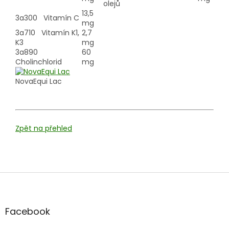
olejů
13,5
3a300 Vitamín C
mg
3a710 Vitamín K1,
2,7
K3
mg
3a890
60
Cholinchlorid
mg
NovaEqui Lac
Zpět na přehled
Z
á
p
a
Facebook
t