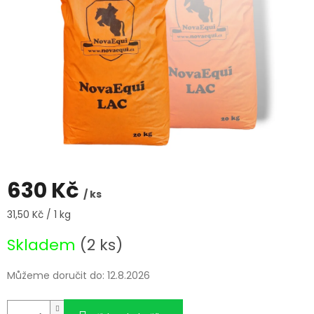
630 Kč
/ ks
Měrná
31,50 Kč / 1 kg
cena:
Skladem
(2 ks)
Můžeme doručit do:
12.8.2026