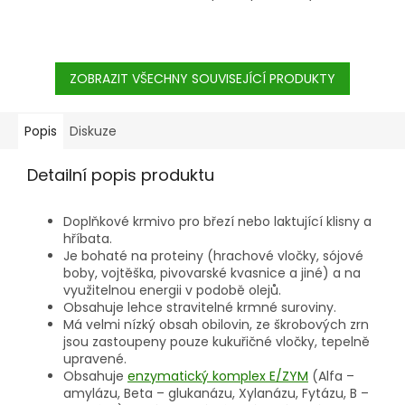
ZOBRAZIT VŠECHNY SOUVISEJÍCÍ PRODUKTY
Popis
Diskuze
Detailní popis produktu
Doplňkové krmivo pro březí nebo laktující klisny a
hříbata.
Je bohaté na proteiny (hrachové vločky, sójové
boby, vojtěška, pivovarské kvasnice a jiné) a na
využitelnou energii v podobě olejů.
Obsahuje lehce stravitelné krmné suroviny.
Má velmi nízký obsah obilovin, ze škrobových zrn
jsou zastoupeny pouze kukuřičné vločky, tepelně
upravené.
Obsahuje
enzymatický komplex E/ZYM
(Alfa –
amylázu, Beta – glukanázu, Xylanázu, Fytázu, B –