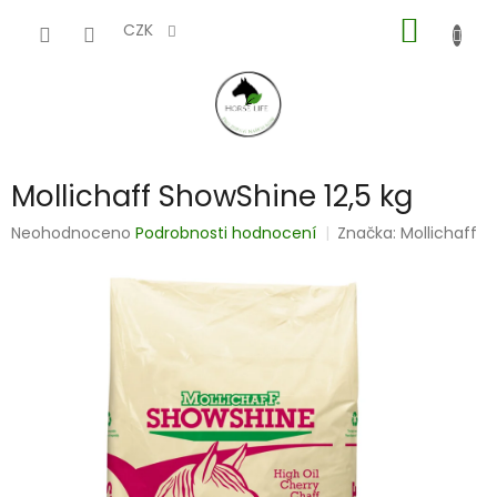
Přejít
NÁKUP
na
CZK
obsah
KOŠÍK
Mollichaff ShowShine 12,5 kg
Průměrné
Neohodnoceno
Podrobnosti hodnocení
Značka:
Mollichaff
hodnocení
produktu
je
0,0
z
5
hvězdiček.