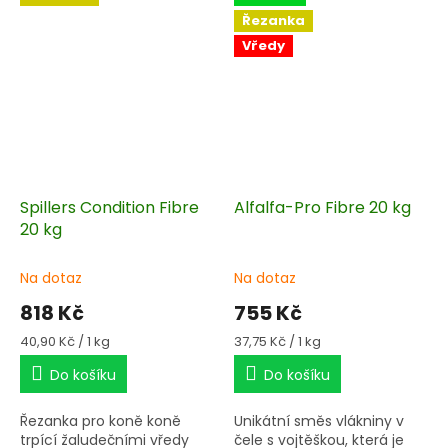
Řezanka
Vředy
Spillers Condition Fibre
Alfalfa-Pro Fibre 20 kg
20 kg
Na dotaz
Na dotaz
818 Kč
755 Kč
Měrná
Měrná
40,90 Kč / 1 kg
37,75 Kč / 1 kg
cena:
cena:
Do košíku
Do košíku
Řezanka pro koně koně
Unikátní směs vlákniny v
trpící žaludečními vředy
čele s vojtěškou, která je