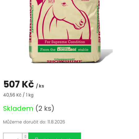
507 Kč
/ ks
Měrná
40,56 Kč / 1 kg
cena:
Skladem
(2 ks)
Můžeme doručit do:
11.8.2026