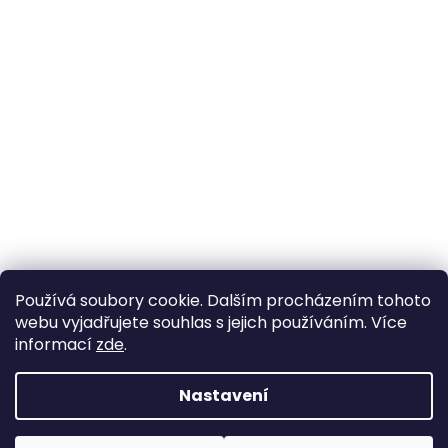
Používá soubory cookie. Dalším procházením tohoto
webu vyjadřujete souhlas s jejich používáním. Více
informací
zde
.
Nastavení
Vytvořil Shoptet
Pokud u nás nenajdete konkrétní produkt, neváhejte se