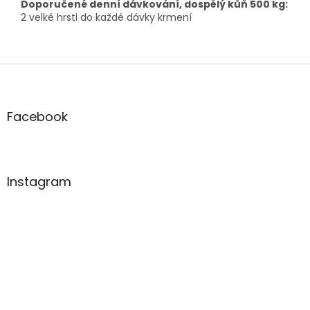
Doporučené denní dávkování, dospělý kůň 500 kg:
2 velké hrsti do každé dávky krmení
Z
á
p
a
Facebook
t
í
Instagram