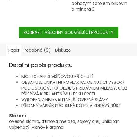
bohatým zdrojem bílkovin
a minerálů.
ZOBRAZIT VŠECHNY SOUVISEJÍCÍ PRODUKTY
Popis
Podobné (6)
Diskuze
Detailní popis produktu
MOLLICHAFF S VIŠŇOVOU PŘÍCHUTÍ
OBSAHUJE UNIKÁTNÍ POVLAK KOMBINUJÍCÍ VYSOKÝ
PODÍL SÓJOVÉHO OLEJE S PŘÍDAVKEM MELASY, COŽ
PŘISPÍVÁ K BRILANTNÍMU LESKU SRSTI
VYROBEN Z NEJKVALITNĚJŠÍ OVESNÉ SLÁMY
PŘIDANÝ VÁPNÍK PRO SILNÉ KOSTI A ZDRAVÝ RŮST
Složení:
ovesná sláma, třtinová melasa, sójový olej, uhličitan
vápenatý, višňové aroma