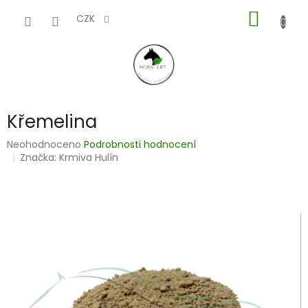
Přejít
NÁKUP
na
CZK
obsah
KOŠÍK
Křemelina
Průměrné
Neohodnoceno
Podrobnosti hodnocení
hodnocení
Značka:
Krmiva Hulín
produktu
je
0,0
z
5
hvězdiček.