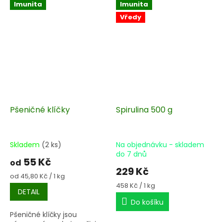
Imunita
Imunita
Vředy
Pšeničné klíčky
Spirulina 500 g
Skladem
(2 ks)
Na objednávku - skladem
do 7 dnů
55 Kč
od
229 Kč
Měrná
od 45,80 Kč / 1 kg
cena:
Měrná
458 Kč / 1 kg
DETAIL
cena:
Do košíku
Pšeničné klíčky jsou