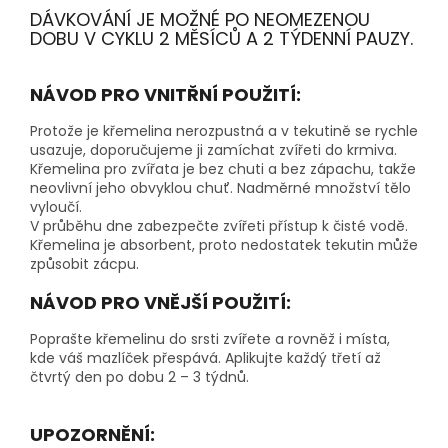
DÁVKOVÁNÍ JE MOŽNÉ PO NEOMEZENOU
DOBU V CYKLU 2 MĚSÍCŮ A 2 TÝDENNÍ PAUZY.
NÁVOD PRO VNITŘNÍ POUŽITÍ:
Protože je křemelina nerozpustná a v tekutině se rychle
usazuje, doporučujeme ji zamíchat zvířeti do krmiva.
Křemelina pro zvířata je bez chuti a bez zápachu, takže
neovlivní jeho obvyklou chuť. Nadměrné množství tělo
vyloučí.
V průběhu dne zabezpečte zvířeti přístup k čisté vodě.
Křemelina je absorbent, proto nedostatek tekutin může
způsobit zácpu.
NÁVOD PRO VNĚJŠÍ POUŽITÍ:
Poprašte křemelinu do srsti zvířete a rovněž i místa,
kde váš mazlíček přespává. Aplikujte každý třetí až
čtvrtý den po dobu 2 – 3 týdnů.
UPOZORNĚNÍ: