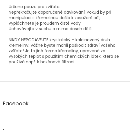
Určeno pouze pro zvířata.
Nepřekračujte doporučené dávkování. Pokud by při
manipulaci s křemelinou došlo k zasažení očí,
vypláchněte je proudem čisté vody.
Uchovávejte v suchu a mimo dosah dětí.
NIKDY NEPODÁVEJTE krystalický – kalcinovaný druh
křemeliny. Vážně byste mohli poškodit zdraví vašeho
zvířete! Je to jiná forma křemeliny, upravená za
vysokých teplot s použitím chemických látek, která se
používá např. k bazénové filtraci.
Z
á
p
a
Facebook
t
í