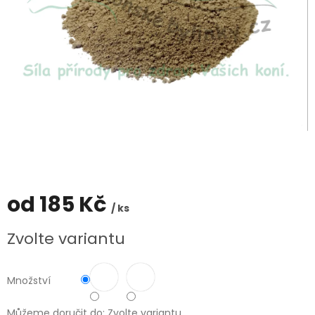
od
185 Kč
/ ks
Měrná
Zvolte variantu
cena:
Množství
Můžeme doručit do:
Zvolte variantu