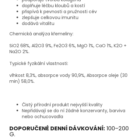
doplňuje léčbu kloubů a kostí
přispívá k pevnosti a pružnosti cév
zlepšuje celkovou imunitu
dodává vitalitu
Chemická analýza křemeliny:
SiO2 68%, Al2O3 9%, Fe2O3 6%, MgO 1%, CaO 1%, K2O +
Na2O 2%.
Typické fyzikální vlastnosti:
vlhkost 8,3%, absorpce vody 90,9%, Absorpce oleje (30
min) 58,0%.
Čistý přírodní produkt nejvyšší kvality
Nepřidávají se do ní žádné konzervanty, barviva
nebo ochucovadla
DOPORUČENÉ DENNÍ DÁVKOVÁNÍ:
100–200
G.