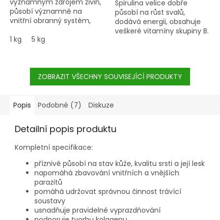
významným zdrojem živin,
Spirulina velice dobře
působí významně na
působí na růst svalů,
vnitřní obranný systém,
dodává energii, obsahuje
podporují imunitu, působí
veškeré vitamíny skupiny B.
proti infekcím a
1 kg
5 kg
Barvivo spiruliny má
nádorovým onemocněním.
protirakovinné účinky.
ZOBRAZIT VŠECHNY SOUVISEJÍCÍ PRODUKTY
Popis
Podobné (7)
Diskuze
Detailní popis produktu
Kompletní specifikace:
příznivě působí na stav kůže, kvalitu srsti a její lesk
napomáhá zbavování vnitřních a vnějších
parazitů
pomáhá udržovat správnou činnost trávící
soustavy
usnadňuje pravidelné vyprazdňování
podporuje tvorbu kolagenu