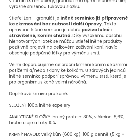
vitamín D. Len pelety/granulát má oproti lněnému oleji
výrazně sníženou tukovou složku.
Stiefel Len – granulát je
lněné semínko již připravené
ke zkrmování bez nutnosti další úpravy.
Takto
upravené lněné semeno je dobře
poživatelné i
stravitelné, koním chutná.
Díky vysokému obsahu
hlenotvorných látek se můžou Stiefel lněné produkty
pozitivně projevit na celkovém zažívání koní. Navíc
obsahuje podpůrné látky pro výměnu srsti.
Velmi doporučujeme celoroční krmení koním s kožními
potížemi a/nebo sklony ke kolikám. U zdravých jedinců
lněné semínko podpoří správnou výměnu srsti, která je
pro organismus koně velmi náročná.
Doplňkové krmivo pro koně.
SLOŽENÍ: 100% lněné expelery
ANALYTICKÉ SLOŽKY: hrubý protein: 30%, vláknina: 8,6%,
hrubé oleje a tuky 10%
KRMNÝ NÁVOD: velký kůň (600 kg): 100 g denně (5 kg =