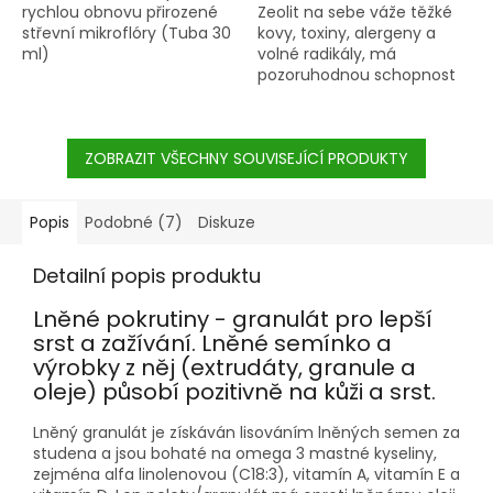
rychlou obnovu přirozené
Zeolit na sebe váže těžké
střevní mikroflóry (Tuba 30
kovy, toxiny, alergeny a
ml)
volné radikály, má
pozoruhodnou schopnost
čistit tělo a obnovovat
rovnováhu celého
organismu.
ZOBRAZIT VŠECHNY SOUVISEJÍCÍ PRODUKTY
Popis
Podobné (7)
Diskuze
Detailní popis produktu
Lněné pokrutiny - granulát pro lepší
srst a zažívání. Lněné semínko a
výrobky z něj (extrudáty, granule a
oleje) působí pozitivně na kůži a srst.
Lněný granulát je získáván lisováním lněných semen za
studena a jsou bohaté na omega 3 mastné kyseliny,
zejména alfa linolenovou (C18:3), vitamín A, vitamín E a