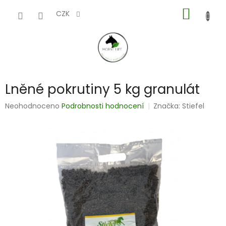
Přejít
NÁKUP
na
CZK
obsah
KOŠÍK
Lněné pokrutiny 5 kg granulát
Průměrné
Neohodnoceno
Podrobnosti hodnocení
Značka:
Stiefel
hodnocení
produktu
je
0,0
z
5
hvězdiček.