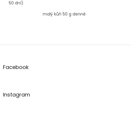
50 dní)
malý kůň 50 g denně
Z
á
p
a
Facebook
t
í
Instagram