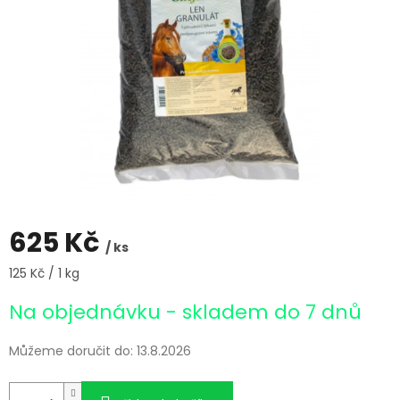
625 Kč
/ ks
Měrná
125 Kč / 1 kg
cena:
Na objednávku - skladem do 7 dnů
Můžeme doručit do:
13.8.2026