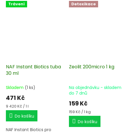
Trávení
Detoxikace
NAF Instant Biotics tuba
Zeolit 200micro 1 kg
30 ml
Skladem
(1 ks)
Na objednávku - skladem
do 7 dnů
471 Kč
159 Kč
Měrná
9 420 Kč / 1 l
cena:
Měrná
159 Kč / 1 kg
Do košíku
cena:
Do košíku
NAF Instant Biotics pro