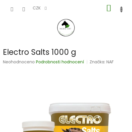
Přejít
NÁKUP
na
CZK
obsah
KOŠÍK
Electro Salts 1000 g
Průměrné
Neohodnoceno
Podrobnosti hodnocení
Značka:
NAF
hodnocení
produktu
je
0,0
z
5
hvězdiček.