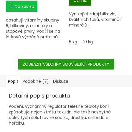
DETAIL
cena:
Do košíku
Vynikající zdroj bílkovin,
kvalitních tuků, vitaminů i
obsahují vitamíny skupiny
minerálů !
B, bílkoviny, minerály a
stopové prvky. Podílí se na
látkové výměně proteinů,
5 kg
10 kg
tuků a uhlohydrátů
ZOBRAZIT VŠECHNY SOUVISEJÍCÍ PRODUKTY
Popis
Podobné (7)
Diskuze
Detailní popis produktu
Pocení, významný regulátor tělesné teploty koní,
způsobuje nejen ztrátu tekutin, ale také nezbytně
důležitých solí, hlavně sodíku, draslíku, chloridu a
hořčíku.