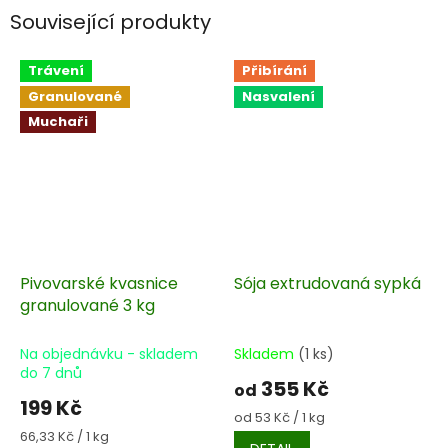
Související produkty
Trávení
Přibírání
Granulované
Nasvalení
Muchaři
Pivovarské kvasnice
Sója extrudovaná sypká
granulované 3 kg
Na objednávku - skladem
Skladem
(1 ks)
do 7 dnů
355 Kč
od
199 Kč
Měrná
od 53 Kč / 1 kg
cena:
Měrná
66,33 Kč / 1 kg