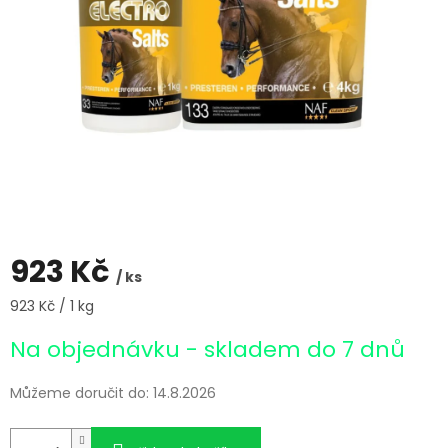
923 Kč
/ ks
Měrná
923 Kč / 1 kg
cena:
Na objednávku - skladem do 7 dnů
Můžeme doručit do:
14.8.2026