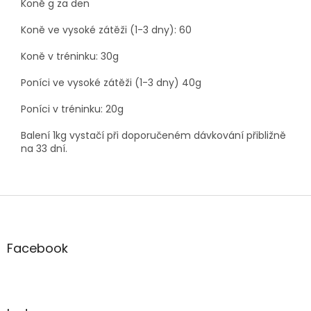
Koně g za den
Koně ve vysoké zátěži (1-3 dny): 60
Koně v tréninku: 30g
Poníci ve vysoké zátěži (1-3 dny) 40g
Poníci v tréninku: 20g
Balení 1kg vystačí při doporučeném dávkování přibližně
na 33 dní.
Z
á
p
a
Facebook
t
í