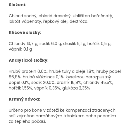
Složení:
Chlorid sodný, chlorid draselný, uhličitan hořečnatý,
laktát vápenatý, řepkový olej, dextróza.
Klíčové složky:
Chloridy 13,7 g, sodík 6,0 g, draslík 5,1 g, hořčík 0,5 g,
vápník 0,1 g
Analytické složky
:
Hrubý protein 0,6%, hrubé tuky a oleje 1,8%, hrubý popel
86,8%, hrubá vlákninas 0,1%, kyselinou nerozpustný
popel 0,1%, sodík 20,0%, draslík 16,9%, chloridy 45,5%,
hořčík 1,55%, vápník 0,35%, glukóza 2,35%
Krmný návod:
Určeno pro koně v zátěži ke kompenzaci ztracených
solí zejména namáhavým tréninkem nebo pocením
za teplého počasí.