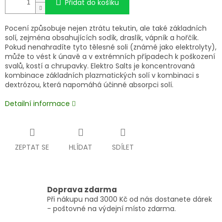
Přidat do košíku
Pocení způsobuje nejen ztrátu tekutin, ale také základních
solí, zejména obsahujících sodík, draslík, vápník a hořčík.
Pokud nenahradíte tyto tělesné soli (známé jako elektrolyty),
může to vést k únavě a v extrémních případech k poškození
svalů, kostí a chrupavky. Elektro Salts je koncentrovaná
kombinace základních plazmatických solí v kombinaci s
dextrózou, která napomáhá účinné absorpci solí.
Detailní informace
ZEPTAT SE
HLÍDAT
SDÍLET
Doprava zdarma
Při nákupu nad 3000 Kč od nás dostanete dárek
- poštovné na výdejní místo zdarma.