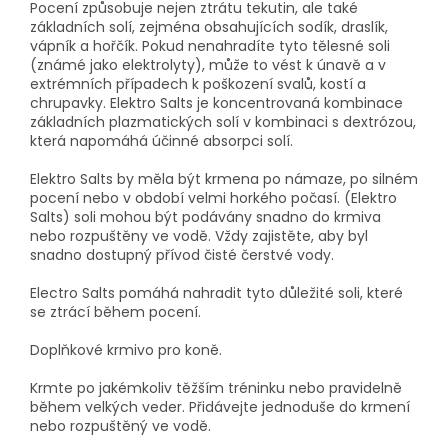
Pocení způsobuje nejen ztrátu tekutin, ale také
základních solí, zejména obsahujících sodík, draslík,
vápník a hořčík. Pokud nenahradíte tyto tělesné soli
(známé jako elektrolyty), může to vést k únavě a v
extrémních případech k poškození svalů, kostí a
chrupavky. Elektro Salts je koncentrovaná kombinace
základních plazmatických solí v kombinaci s dextrózou,
která napomáhá účinné absorpci solí.
Elektro Salts by měla být krmena po námaze, po silném
pocení nebo v období velmi horkého počasí. (Elektro
Salts) soli mohou být podávány snadno do krmiva
nebo rozpuštěny ve vodě. Vždy zajistěte, aby byl
snadno dostupný přívod čisté čerstvé vody.
Electro Salts pomáhá nahradit tyto důležité soli, které
se ztrácí během pocení.
Doplňkové krmivo pro koně.
Krmte po jakémkoliv těžším tréninku nebo pravidelně
během velkých veder. Přidávejte jednoduše do krmení
nebo rozpuštěný ve vodě.