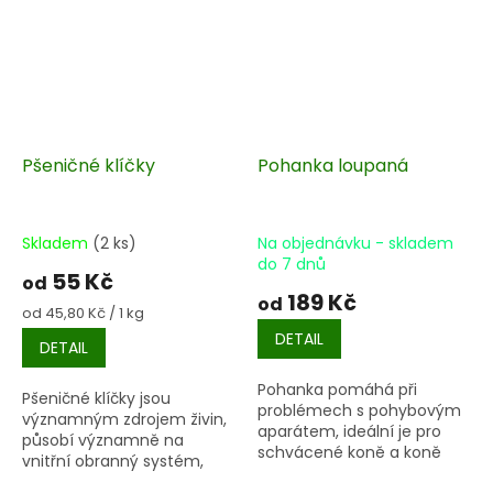
Pšeničné klíčky
Pohanka loupaná
Skladem
(2 ks)
Na objednávku - skladem
do 7 dnů
55 Kč
od
189 Kč
od
Měrná
od 45,80 Kč / 1 kg
cena:
DETAIL
DETAIL
Pohanka pomáhá při
Pšeničné klíčky jsou
problémech s pohybovým
významným zdrojem živin,
aparátem, ideální je pro
působí významně na
schvácené koně a koně
vnitřní obranný systém,
s artrotickými problémy,
podporují imunitu, působí