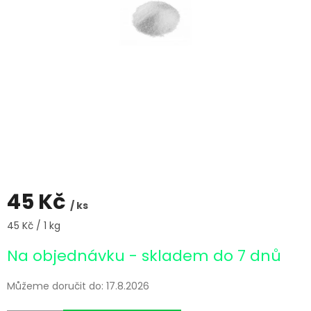
45 Kč
/ ks
Měrná
45 Kč / 1 kg
cena:
Na objednávku - skladem do 7 dnů
Můžeme doručit do:
17.8.2026