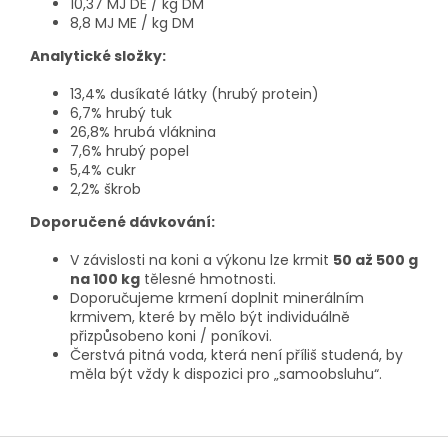
10,37 MJ DE / kg DM
8,8 MJ ME / kg DM
Analytické složky:
13,4% dusíkaté látky (hrubý protein)
6,7% hrubý tuk
26,8% hrubá vláknina
7,6% hrubý popel
5,4% cukr
2,2% škrob
Doporučené dávkování:
V závislosti na koni a výkonu lze krmit
50 až 500 g
na 100 kg
tělesné hmotnosti.
Doporučujeme krmení doplnit minerálním
krmivem, které by mělo být individuálně
přizpůsobeno koni / poníkovi.
Čerstvá pitná voda, která není příliš studená, by
měla být vždy k dispozici pro „samoobsluhu“.
Z