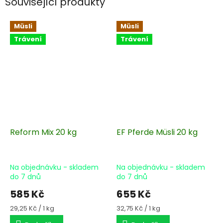
Související produkty
Müsli
Müsli
Trávení
Trávení
Reform Mix 20 kg
EF Pferde Müsli 20 kg
Na objednávku - skladem
Na objednávku - skladem
do 7 dnů
do 7 dnů
585 Kč
655 Kč
Měrná
Měrná
29,25 Kč / 1 kg
32,75 Kč / 1 kg
cena:
cena: