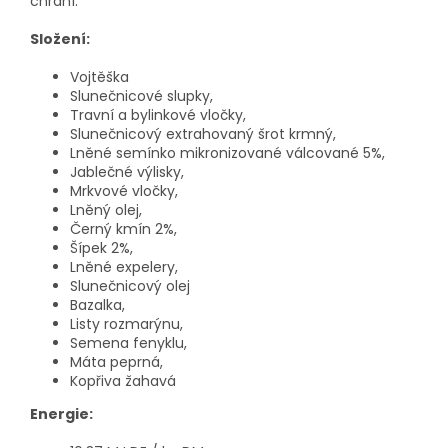
chrání.
Složení:
Vojtěška
Slunečnicové slupky,
Travní a bylinkové vločky,
Slunečnicový extrahovaný šrot krmný,
Lněné semínko mikronizované válcované 5%,
Jablečné výlisky,
Mrkvové vločky,
Lněný olej,
Černý kmín 2%,
Šípek 2%,
Lněné expelery,
Slunečnicový olej
Bazalka,
Listy rozmarýnu,
Semena fenyklu,
Máta peprná,
Kopřiva žahavá
Energie: