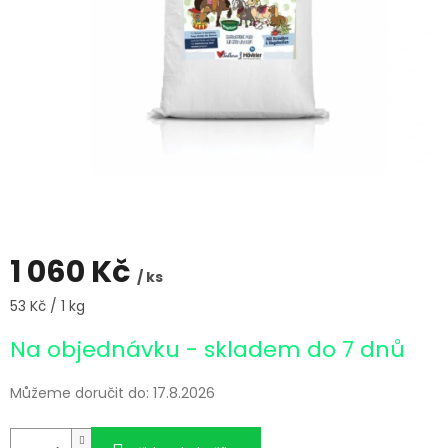
1 060 Kč
/ ks
Měrná
53 Kč / 1 kg
cena:
Na objednávku - skladem do 7 dnů
Můžeme doručit do:
17.8.2026