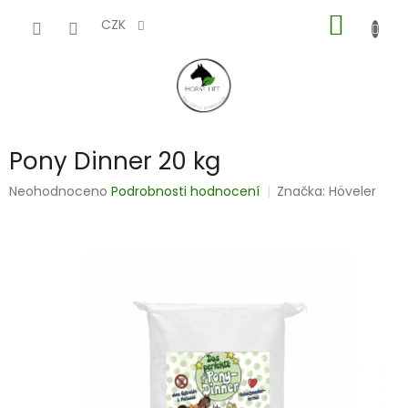
Přejít
NÁKUP
na
CZK
obsah
KOŠÍK
Pony Dinner 20 kg
Průměrné
Neohodnoceno
Podrobnosti hodnocení
Značka:
Höveler
hodnocení
produktu
je
0,0
z
5
hvězdiček.