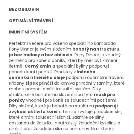
BEZ OBILOVIN
OPTIMÁLNÍ TRÁVENÍ
IMUNITNÍ SYSTÉM
Perfektní večeře pro vašeho speciálního kamaráda.
Pony Dinner je svým složením
bohatý na strukturu,
je bez melasy a bez obilovin
. Pony Dinner je vhodný
zejména pro koně a poníky, kteří by měli být krmeni
šetrně.
Černý kmín
a speciální byliny podporují
pohodu koní i poníků. Produkty z l
něného
semínka
a
lněného oleje
podporují optimální trávení.
Přidaný
šípek
přináší do krmiva přírodní vitamíny, které
mohou pomoci posílit imunitní systém. Díky
strukturálně bohatému složení jsou tyto
müsli pro
poníky
vhodné i pro koně se žaludečními potížemi.
Díky složení, které je bohaté na strukturu
podporují
žvýkací aktivitu koně
a tím se zvyšuje produkce slin,
které chrání žaludeční sliznici. Jakmile se sliny
dostanou do žaludku, neutralizují žaludeční kyselinu a
umístí přes žaludeční sliznici ochranný film, který ji