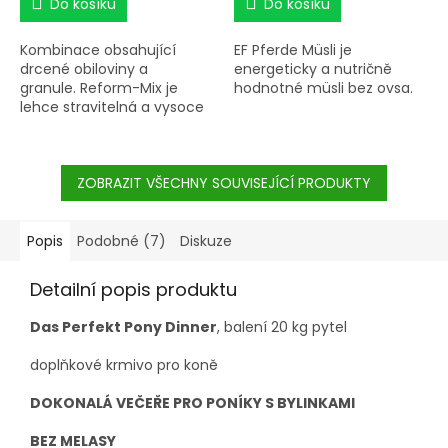
Do košíku
Do košíku
Kombinace obsahující
EF Pferde Müsli je
drcené obiloviny a
energeticky a nutričně
granule.
Reform-Mix je
hodnotné müsli bez ovsa.
lehce stravitelná a vysoce
energetická směs
• KOMPLETNÍ PÉČE • BEZ
obsahující drcené obiloviny,
OVSA • VYSOCE
oves a granule.
STRAVITELNÉ • > 70 %
ZOBRAZIT VŠECHNY SOUVISEJÍCÍ PRODUKTY
OBILNÝCH VLOČEK •
PIVOVARSKÉ KVASNICE
Popis
Podobné (7)
Diskuze
Detailní popis produktu
Das Perfekt Pony Dinner
, balení 20 kg pytel
doplňkové krmivo pro koně
DOKONALÁ VEČEŘE PRO PONÍKY S BYLINKAMI
BEZ MELASY