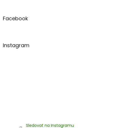
á
p
a
Facebook
t
í
Instagram
Sledovat na Instagramu