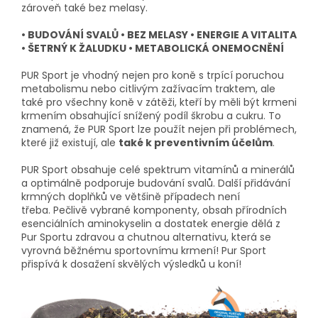
zároveň také bez melasy.
• BUDOVÁNÍ SVALŮ • BEZ MELASY • ENERGIE A VITALITA
• ŠETRNÝ K ŽALUDKU • METABOLICKÁ ONEMOCNĚNÍ
PUR Sport je vhodný nejen pro koně s trpící poruchou
metabolismu nebo citlivým zažívacím traktem, ale
také pro všechny koně v zátěži, kteří by měli být krmeni
krmením obsahující snížený podíl škrobu a cukru. To
znamená, že PUR Sport lze použít nejen při problémech,
které již existují, ale
také k preventivním účelům
.
PUR Sport obsahuje celé spektrum vitamínů a minerálů
a optimálně podporuje budování svalů.
Další přidávání
krmných doplňků ve většině případech není
třeba. Pečlivě vybrané komponenty, obsah přírodních
esenciálních aminokyselin a dostatek energie dělá z
Pur Sportu zdravou a chutnou alternativu, která se
vyrovná běžnému sportovnímu krmení! Pur Sport
přispívá k dosažení skvělých výsledků u koní!