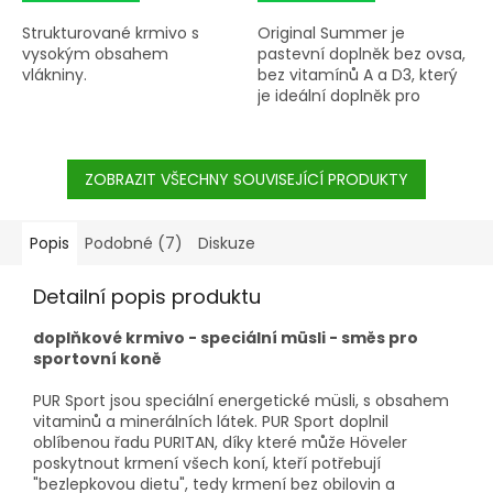
Strukturované krmivo s
Original Summer je
vysokým obsahem
pastevní doplněk bez ovsa,
vlákniny.
bez vitamínů A a D3, který
je ideální doplněk pro
všechny koně a poníky s
celodenní pastvou.
ZOBRAZIT VŠECHNY SOUVISEJÍCÍ PRODUKTY
Popis
Podobné (7)
Diskuze
Detailní popis produktu
doplňkové krmivo - speciální müsli - směs pro
sportovní koně
PUR Sport jsou speciální energetické müsli, s obsahem
vitaminů a minerálních látek. PUR Sport doplnil
oblíbenou řadu PURITAN, díky které může Höveler
poskytnout krmení všech koní, kteří potřebují
"bezlepkovou dietu", tedy krmení bez obilovin a