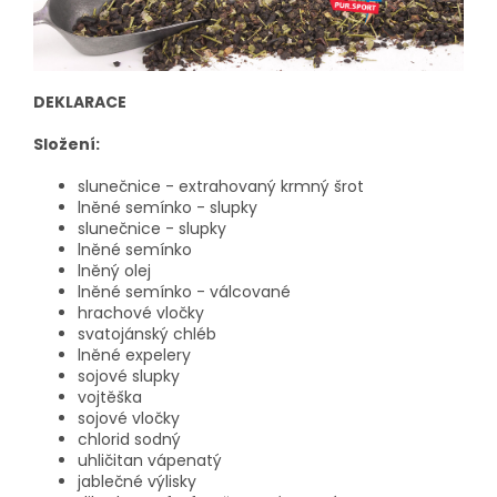
DEKLARACE
Složení:
slunečnice - extrahovaný krmný šrot
lněné semínko - slupky
slunečnice - slupky
lněné semínko
lněný olej
lněné semínko - válcované
hrachové vločky
svatojánský chléb
lněné expelery
sojové slupky
vojtěška
sojové vločky
chlorid sodný
uhličitan vápenatý
jablečné výlisky