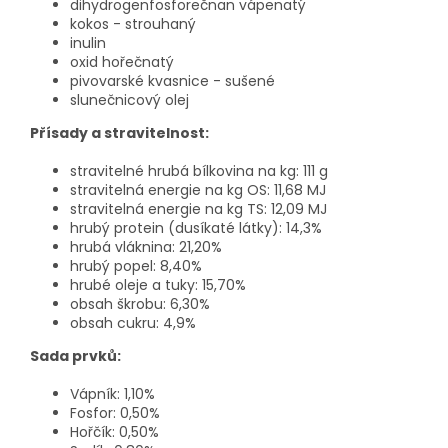
dihydrogenfosforečnan vápenatý
kokos - strouhaný
inulin
oxid hořečnatý
pivovarské kvasnice - sušené
slunečnicový olej
Přísady a stravitelnost:
stravitelné hrubá bílkovina na kg: 111 g
stravitelná energie na kg OS: 11,68 MJ
stravitelná energie na kg TS: 12,09 MJ
hrubý protein (dusíkaté látky): 14,3%
hrubá vláknina: 21,20%
hrubý popel: 8,40%
hrubé oleje a tuky: 15,70%
obsah škrobu: 6,30%
obsah cukru: 4,9%
Sada prvků:
Vápník: 1,10%
Fosfor: 0,50%
Hořčík: 0,50%