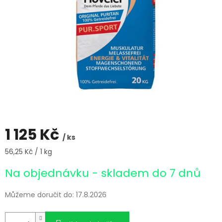
1 125 Kč
/ ks
Měrná
56,25 Kč / 1 kg
cena:
Na objednávku - skladem do 7 dnů
Můžeme doručit do:
17.8.2026