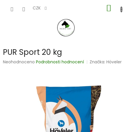
Přejít
NÁKUP
na
CZK
obsah
KOŠÍK
PUR Sport 20 kg
Průměrné
Neohodnoceno
Podrobnosti hodnocení
Značka:
Höveler
hodnocení
produktu
je
0,0
z
5
hvězdiček.