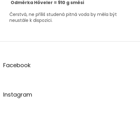
Odměrka Höveler =
910 g směsi
Čerstvá, ne příliš studená pitná voda by měla být
neustále k dispozici.
Z
á
p
a
Facebook
t
í
Instagram