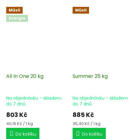
Müsli
Müsli
Energie
All In One 20 kg
Summer 25 kg
Na objednávku - skladem
Na objednávku - skladem
do 7 dnů
do 7 dnů
803 Kč
885 Kč
Měrná
Měrná
40,15 Kč / 1 kg
35,40 Kč / 1 kg
cena:
cena:
Do košíku
Do košíku