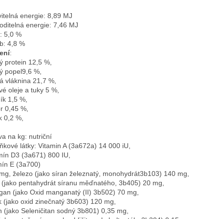
vitelná energie: 8,89 MJ

oditelná energie: 7,46 MJ

: 5,0 %

ení
: 
ý protein 12,5 %, 
ý popel9,6 %, 
á vláknina 21,7 %, 
vé oleje a tuky 5 %,

ík 1,5 %, 
or 0,45 %, 
va na kg: nutriční

ňkové látky: Vitamin A (3a672a) 14 000 iU,

mín D3 (3a671) 800 IU, 
mín E (3a700)

mg, železo (jako síran železnatý, monohydrát3b103) 140 mg, 
(jako pentahydrát síranu měďnatého, 3b405) 20 mg, 
an (jako Oxid manganatý (II) 3b502) 70 mg, 
k (jako oxid zinečnatý 3b603) 120 mg, 
n (jako Seleničitan sodný 3b801) 0,35 mg, 