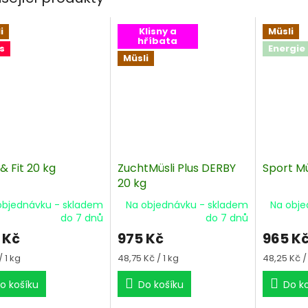
i
Klisny a
Müsli
hříbata
s
Energie
Müsli
& Fit 20 kg
ZuchtMüsli Plus DERBY
Sport Mü
20 kg
objednávku - skladem
Na objednávku - skladem
Na obje
do 7 dnů
do 7 dnů
 Kč
975 Kč
965 K
á
Měrná
Měrná
/ 1 kg
48,75 Kč / 1 kg
48,25 Kč / 
cena:
cena:
o košíku
Do košíku
Do k