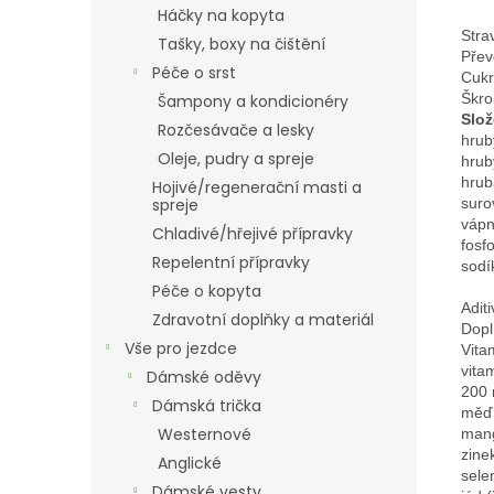
Háčky na kopyta
Stra
Tašky, boxy na čištění
Přev
Péče o srst
Cukr
Šampony a kondicionéry
Slož
Rozčesávače a lesky
hrub
Oleje, pudry a spreje
hrub
hrub
Hojivé/regenerační masti a
spreje
suro
vápn
Chladivé/hřejivé přípravky
fosf
Repelentní přípravky
Péče o kopyta
Aditi
Zdravotní doplňky a materiál
Dopl
Vše pro jezdce
Vita
vita
Dámské oděvy
200 
Dámská trička
měď 
Westernové
mang
zine
Anglické
sele
Dámské vesty