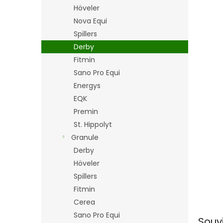
n
Höveler
e
Nova Equi
l
Spillers
Derby
Fitmin
Sano Pro Equi
Energys
EQK
Premin
St. Hippolyt
Granule
Derby
Höveler
Spillers
Fitmin
Cerea
Sano Pro Equi
Souv