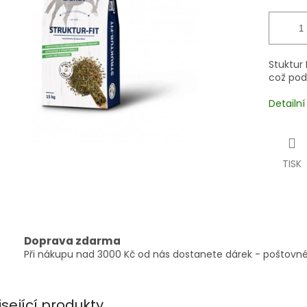
Stuktur 
což podp
Detailn
TISK
Doprava zdarma
Při nákupu nad 3000 Kč od nás dostanete dárek - poštovné
isející produkty