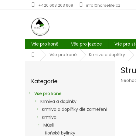
Přejít
+420 603 203 669
info@horselife.cz
na
obsah
Vše pro koně
Vše pro jezdce
Vše pro st
Domů
Vše pro koně
Krmiva a doplňky
P
Stru
o
Přeskočit
s
Průmě
Kategorie
Neoho
kategorie
t
hodno
r
produk
Vše pro koně
a
je
Krmiva a doplňky
n
0,0
z
Krmiva a doplňky dle zaměření
n
5
í
Krmiva
hvězdi
p
Müsli
a
Koňské bylinky