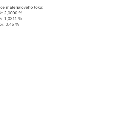
nce materiálového toku:

k: 2,0000 %

: 1,0311 %

or: 0,45 %