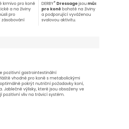
®
é krmivo pro koně
DERBY
Dressage
jsou
müsli
ické a na živiny
pro koně
bohaté na živiny
üsli pro
a podporující vyváženou
í zásobování
svalovou aktivitu.
ch koní
e pozitivní gastrointestinální
vláště vhodné pro koně s metabolickými
optimálně pokrýt nutriční požadavky koní,
a.
Jablečné výlisky, které jsou obsaženy ve
 pozitivní vliv na trávicí systém.