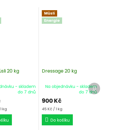
Müsli
Energie
sli 20 kg
Dressage 20 kg
Další
dnávku - skladem
Na objednávku - skladem
produkt
do 7 dnů
do 7 dnů
č
900 Kč
Měrná
1 kg
45 Kč / 1 kg
cena:
ošíku
Do košíku