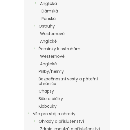
Anglická
Dámská
Pánská
Ostruhy
Westernové
Anglické
Řemínky k ostruhám
Westernové
Anglické
Přilby/helmy
Bezpečnostní vesty a páteřní
chrániče
Chapsy
Biče a bičíky
Klobouky
Vše pro stáj a ohrady
Ohrady a příslušenství
Zdroje impulzů a příslušenství