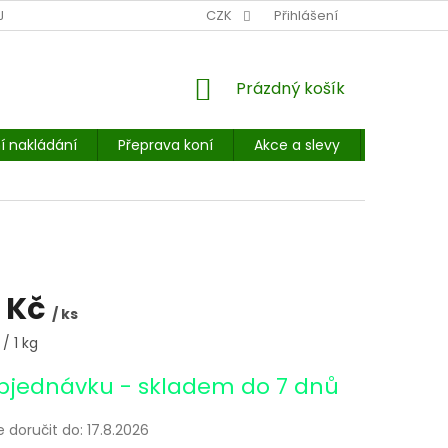
NÍ MÍSTO: BALÍKOVNA, PPL, GLS, SUPERVÝDEJNY, UPS
CZK
Přihlášení
POHOTOVOST
NÁKUPNÍ
Prázdný košík
KOŠÍK
í nakládání
Přeprava koní
Akce a slevy
E-booky 
 Kč
/ ks
/ 1 kg
bjednávku - skladem do 7 dnů
doručit do:
17.8.2026