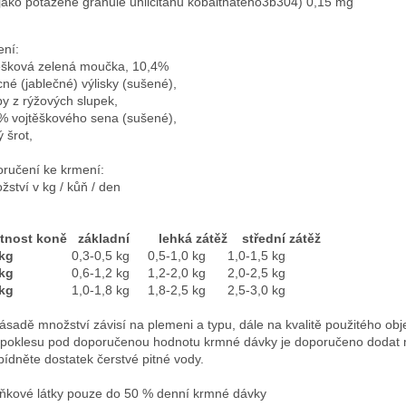
(jako potažené granule uhličitanu kobaltnatého3b304) 0,15 mg
ení: 
ěšková zelená moučka, 10,4%

né (jablečné) výlisky (sušené), 
by z rýžových slupek, 
% vojtěškového sena (sušené), 
ručení ke krmení:

žství v kg / kůň / den
nost koně   základní        lehká zátěž    střední zátěž 
kg
kg  
kg
zásadě množství závisí na plemeni a typu, dále na kvalitě použitého ob
i poklesu pod doporučenou hodnotu krmné dávky je doporučeno dodat mine
bídněte dostatek čerstvé pitné vody.

ňkové látky pouze do 50 % denní krmné dávky
