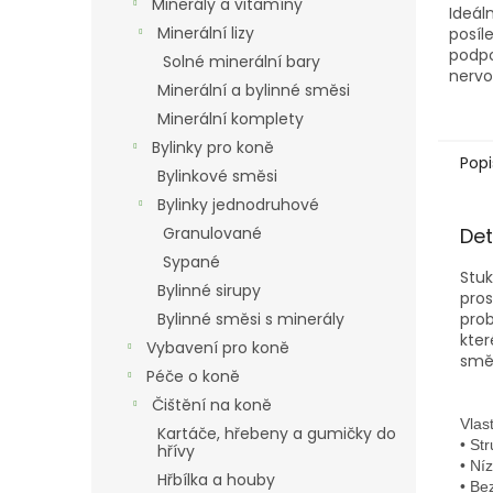
Minerály a vitamíny
Ideál
Minerální lizy
posíl
podp
Solné minerální bary
nerv
Minerální a bylinné směsi
Minerální komplety
Bylinky pro koně
Popi
Bylinkové směsi
Bylinky jednodruhové
Granulované
Det
Sypané
Stuk
Bylinné sirupy
pros
Bylinné směsi s minerály
prob
kter
Vybavení pro koně
směs
Péče o koně
Čištění na koně
Vlast
Kartáče, hřebeny a gumičky do
• Str
hřívy
• Ní
Hřbílka a houby