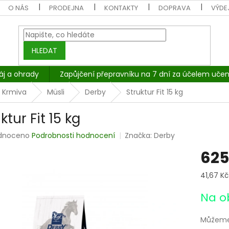
O NÁS
PRODEJNA
KONTAKTY
DOPRAVA
VÝDEJ
HLEDAT
áj a ohrady
Zapůjčení přepravníku na 7 dní za účelem učen
Krmiva
Müsli
Derby
Struktur Fit 15 kg
ktur Fit 15 kg
rné
dnoceno
Podrobnosti hodnocení
Značka:
Derby
cení
625
tu
Měrná
41,67 Kč 
cena:
Na o
ček.
Můžeme 