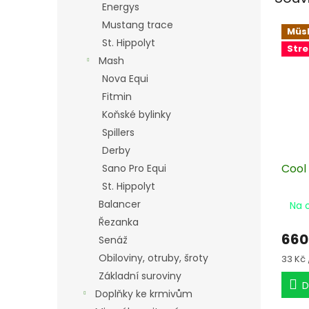
Energys
Mustang trace
Müsl
St. Hippolyt
Stre
Mash
Nova Equi
Fitmin
Koňské bylinky
Spillers
Derby
Cool 
Sano Pro Equi
St. Hippolyt
Balancer
Na 
Řezanka
660
Senáž
Obiloviny, otruby, šroty
Měrn
33 Kč 
cena:
Základní suroviny
D
Doplňky ke krmivům