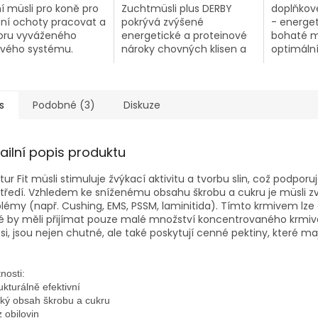
ní müsli pro koně pro
Zuchtmüsli plus DERBY
doplňkov
ení ochoty pracovat a
pokrývá zvýšené
- energet
oru vyváženého
energetické a proteinové
bohaté m
ového systému.
nároky chovných klisen a
optimáln
hřebců a zajišťuje tak
sportovní
optimální vývoj hříběte.
s
Podobné (3)
Diskuze
ailní popis produktu
tur Fit müsli stimuluje žvýkací aktivitu a tvorbu slin, což podporuj
tředí.
Vzhledem ke sníženému obsahu škrobu a cukru je müsli z
lémy (např. Cushing, EMS, PSSM, laminitida).
Tímto krmivem lze 
é by měli přijímat pouze malé množství koncentrovaného krmiv
i, jsou nejen chutné, ale také poskytují cenné pektiny, které mají
nosti:

ukturálně efektivní

zký obsah škrobu a cukru
