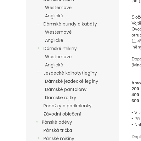
jód 
Westernové
Anglické
Slož
Vojt
Dámské bundy a kabáty
Ovoc
Westernové
otru
Anglické
11.4
Dámské mikiny
Westernové
Dopo
Anglické
(Mno
Jezdecké kalhoty/legíny
Dámské jezdecké legíny
hmot
Dámské pantalony
200 
400 
Dámské rajtky
600 
Ponožky a podkolenky
• V 
Závodní oblečení
• Př
Pánské oděvy
• Na
Pánská trička
Dopl
Pánské mikiny