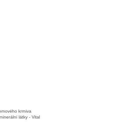
jemového krmiva

rální látky - Vital 
