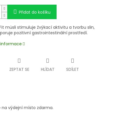
Přidat do košíku
Fit müsli stimuluje žvýkací aktivitu a tvorbu slin,
oruje pozitivní gastrointestinální prostředí.
í informace
ZEPTAT SE
HLÍDAT
SDÍLET
 na výdejní místo zdarma.