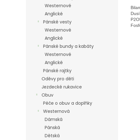
Westernové
Bila
Anglické
Dusí
P2O5
Pánské vesty
Fosf
Westernové
Anglické
Pánské bundy a kabáty
Westernové
Anglické
Pánské rajtky
Oděvy pro děti
Jezdecké rukavice
Obuv
Péče o obuv a doplňky
Westernová
Dámská
Pánská
Dětská