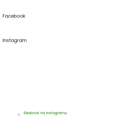
á
p
a
Facebook
t
í
Instagram
Sledovat na Instagramu