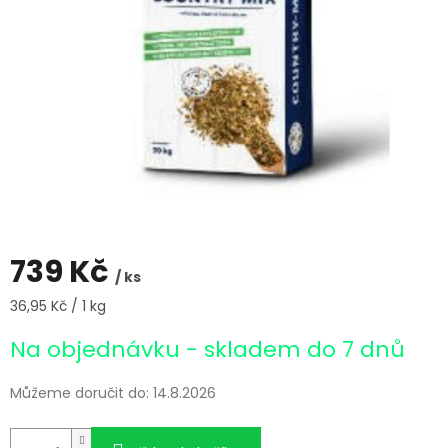
739 Kč
/ ks
Měrná
36,95 Kč / 1 kg
cena:
Na objednávku - skladem do 7 dnů
Můžeme doručit do:
14.8.2026