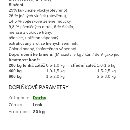
Složení:
29% kukuřičné vločky(otevřeno), 
26 % ječných vloček (otevřeno), 
14,5 % vojtěškové zelené moučky, 
9,8 % pšeničných otrub, 6 % Alfalfa,
melasa z cukrové třtiny, 
pšenice, uhličitan vápenatý, 
extrahovaný šrot ze lněných semínek, 
Chlorid sodný, fosforečnan vápenatý
Doporučení ke krmení
: (Množství v kg / kůň / den/  jako jediné 
hmotnost koně:
200 kg
lehká zátěž
 0,5-1,0 kg     
střední zátěž
 1,0-1,5 kg 
400 kg
                     1,0-1,5 kg                            1,5-2,5 kg 
600 kg
                     1,5-2,0 kg                            2,5-3,0 kg
DOPLŇKOVÉ PARAMETRY
Kategorie
:
Derby
Záruka
:
1 rok
Hmotnost
:
20 kg
Z