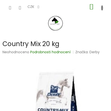
Přejít
NÁKUP
na
CZK
obsah
KOŠÍK
Country Mix 20 kg
Průměrné
Neohodnoceno
Podrobnosti hodnocení
Značka:
Derby
hodnocení
produktu
je
0,0
z
5
hvězdiček.