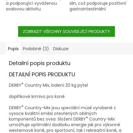
a podporující vyváženou
slin, což podporuje pozitivní
svalovou aktivitu.
gastrointestinální
prostředí.
ZOBRAZIT VŠECHNY SOUVISEJÍCÍ PRODUKTY
Popis
Podobné (3)
Diskuze
Detailní popis produktu
DETAILNÍ POPIS PRODUKTU
®
DERBY
Country Mix, balení 20 kg pytel
doplňkové krmivo pro koně
®
DERBY
Country-Mix jsou speciální müsli vyrobené z
vysoce kvalitní směsi otevřených obilných
®
komponentů bez ovsa. Složení DERBY
Country-Mix
umožňuje optimální dodávku energie jak pro výkonné
westernové koně, pro sportovní, tak i rekreační koně, a