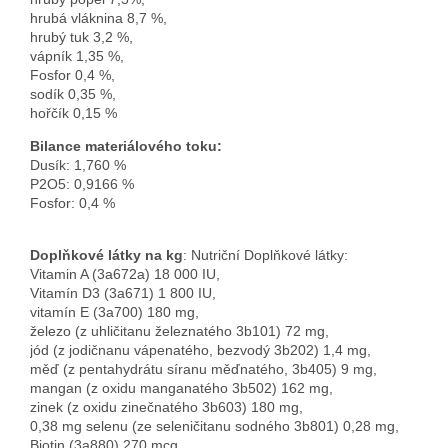
hrubá vláknina 8,7 %, 
hrubý tuk 3,2 %,
vápník 1,35 %,

Fosfor 0,4 %,
sodík 0,35 %, 
hořčík 0,15 %
Bilance materiálového toku:
Dusík: 1,760 %

P2O5: 0,9166 %

Fosfor: 0,4 %
Doplňkové látky na kg
: Nutriční Doplňkové látky: 
Vitamin A (3a672a) 18 000 IU, 
Vitamín D3 (3a671) 1 800 IU, 
vitamín E (3a700) 180 mg, 
železo (z uhličitanu železnatého 3b101) 72 mg, 
jód (z jodičnanu vápenatého, bezvodý 3b202) 1,4 mg,
měď (z pentahydrátu síranu měďnatého, 3b405) 9 mg, 
mangan (z oxidu manganatého 3b502) 162 mg,
zinek (z oxidu zinečnatého 3b603) 180 mg, 
0,38 mg selenu (ze seleničitanu sodného 3b801) 0,28 mg, 
Biotin (3a880) 270 mcg 