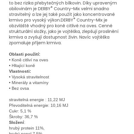
to bez rizika přebytečných bílkovin. Díky upraveným
®
obilovinám je DERBY
Country-Mix velmi snadno
stravitelný a lze jej také použít jako koncentrované
®
krmivo pro vysoký výkon.DERBY
Country-Mix je
obzvláště vhodný pro koně citlivé na oves. Cenné
strukturální složky, jako je vojtěška, zlepšují proslinění
krmiva a zvyšují dostupnost živin. Navíc vojtěška
zpomaluje příjem krmiva.
Oblasti použití:
• Koně citliví na oves

Vlastnosti:
• Vysoká stravitelnost

• Minerály a vitamíny

stravitelná energie : 11,22 MJ

Převoditelná energie: 10,16 MJ

Cukr: 5,1 %

Složení
: 
hrubý protein 11%, 
hrubý popel 7,5%,
