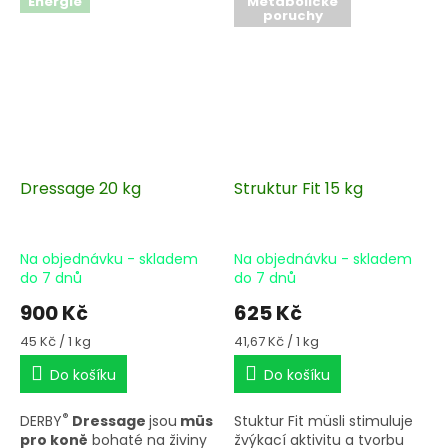
Energie
Metabolické
poruchy
Dressage 20 kg
Struktur Fit 15 kg
Na objednávku - skladem
Na objednávku - skladem
do 7 dnů
do 7 dnů
900 Kč
625 Kč
Měrná
Měrná
45 Kč / 1 kg
41,67 Kč / 1 kg
cena:
cena:
Do košíku
Do košíku
®
DERBY
Dressage
jsou
müsli
Stuktur Fit müsli stimuluje
pro koně
bohaté na živiny
žvýkací aktivitu a tvorbu