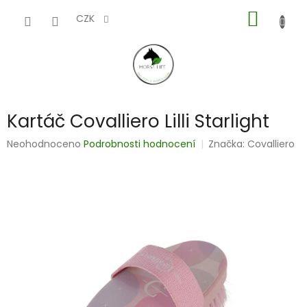
Přejít
NÁKUP
na
CZK
obsah
KOŠÍK
Kartáč Covalliero Lilli Starlight
Průměrné
Neohodnoceno
Podrobnosti hodnocení
Značka:
Covalliero
hodnocení
produktu
je
0,0
z
5
hvězdiček.