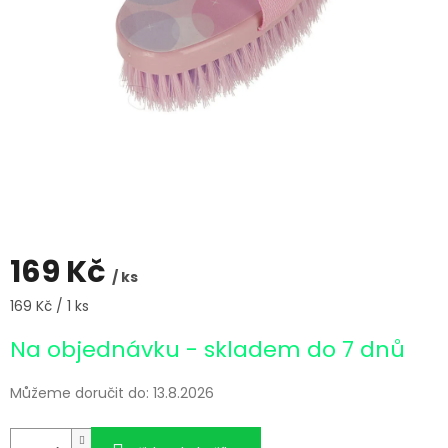
169 Kč
/ ks
Měrná
169 Kč / 1 ks
cena:
Na objednávku - skladem do 7 dnů
Můžeme doručit do:
13.8.2026