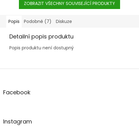
ZOBRAZIT VŠECHNY SOUVISEJÍCÍ PRODUKTY
Popis
Podobné (7)
Diskuze
Detailní popis produktu
Popis produktu není dostupný
Z
á
p
a
Facebook
t
í
Instagram