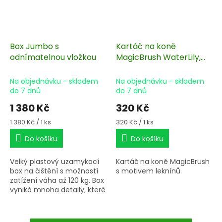
Box Jumbo s
Kartáč na koně
odnímatelnou vložkou
MagicBrush WaterLily,
17x8cm
Na objednávku - skladem
Na objednávku - skladem
do 7 dnů
do 7 dnů
1 380 Kč
320 Kč
Měrná
Měrná
1 380 Kč / 1 ks
320 Kč / 1 ks
cena:
cena:
Do košíku
Do košíku
Velký plastový uzamykací
Kartáč na koně MagicBrush
box na čištění s možností
s motivem leknínů.
zatížení váha až 120 kg. Box
vyniká mnoha detaily, které
usnadní skladování všech
potřeb pro čištění koně.