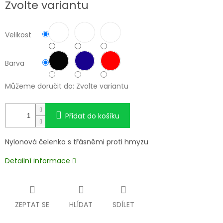
Zvolte variantu
cena:
Velikost
Barva
Můžeme doručit do:
Zvolte variantu
Přidat do košíku
Nylonová čelenka s třásněmi proti hmyzu
Detailní informace
ZEPTAT SE
HLÍDAT
SDÍLET