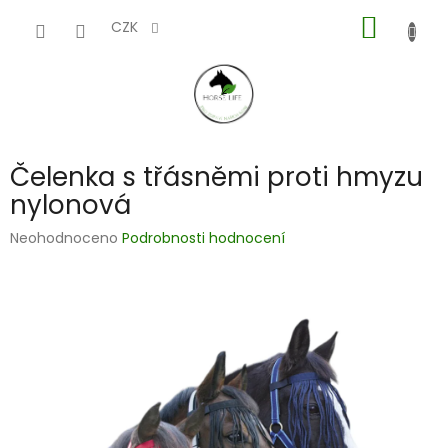
Přejít
NÁKUP
na
CZK
obsah
KOŠÍK
Čelenka s třásněmi proti hmyzu
nylonová
Průměrné
Neohodnoceno
Podrobnosti hodnocení
hodnocení
produktu
je
0,0
z
5
hvězdiček.