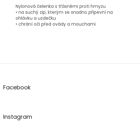
Nylonová čelenka s třásněmi proti hmyzu
• na suchý zip, kterým se snadno připevní na
ohlávku a uzdečku
• chrání oči před ovády a mouchami
Z
á
p
a
Facebook
t
í
Instagram