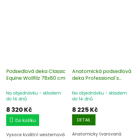
Podsedlová deka Classic
Anatomická podsedlová
Equine Wollfilz 78x80 cm
deka Professional´s
Choice Rio Grande
Na objednávku - skladem
Na objednávku - skladem
do 14 dnů
do 14 dnů
8 320 Kč
8 225 Kč
DETAIL
Do košíku
Anatomicky tvarovaná
Vysoce kvalitní westernová