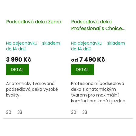
Podsedlová deka Zuma
Podsedlová deka
Professional`s Choice
Anatomic
Na objednávku - skladem
Na objednávku - skladem
do 14 dnů
do 14 dnů
3 990 Kč
7 490 Kč
od
DETAIL
DETAIL
Anatomicky tvarovaná
Profesionální podsedlová
podsedlová deka vysoké
deka s anatomickým
kvality.
tvarem pro maximální
komfort pro koně i jezdce.
30
33
30
33