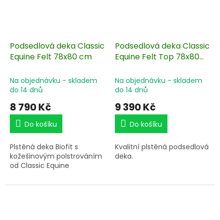
Podsedlová deka Classic
Podsedlová deka Classic
Equine Felt 78x80 cm
Equine Felt Top 78x80
cm
Na objednávku - skladem
Na objednávku - skladem
do 14 dnů
do 14 dnů
8 790 Kč
9 390 Kč
Do košíku
Do košíku
Plstěná deka Biofit s
Kvalitní plstěná podsedlová
kožešinovým polstrováním
deka.
od Classic Equine