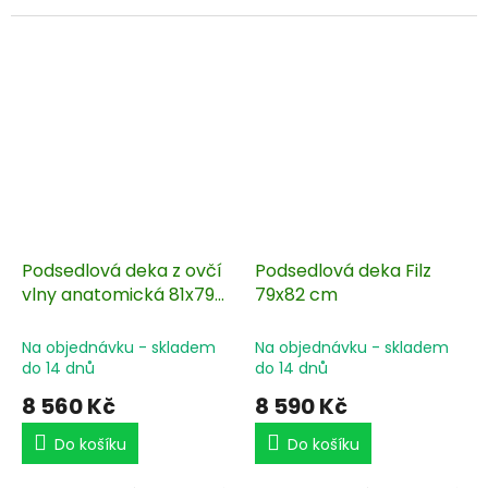
Podsedlová deka z ovčí
Podsedlová deka Filz
vlny anatomická 81x79
79x82 cm
cm
Na objednávku - skladem
Na objednávku - skladem
do 14 dnů
do 14 dnů
8 560 Kč
8 590 Kč
Do košíku
Do košíku