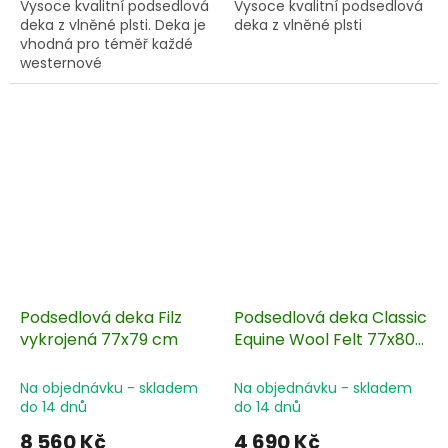
Vysoce kvalitní podsedlová
Vysoce kvalitní podsedlová
deka z vlněné plsti. Deka je
deka z vlněné plsti
vhodná pro téměř každé
westernové
sedlo. Má anatomický tvar,
takže se dokáže dokonale
přizpůsobit koňskému
hřbetu
Podsedlová deka Filz
Podsedlová deka Classic
vykrojená 77x79 cm
Equine Wool Felt 77x80
cm
Na objednávku - skladem
Na objednávku - skladem
do 14 dnů
do 14 dnů
8 560 Kč
4 690 Kč