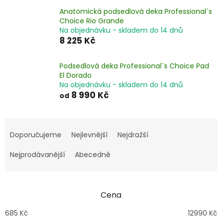
Anatomická podsedlová deka Professional´s
Choice Rio Grande
Na objednávku - skladem do 14 dnů
8 225 Kč
Podsedlová deka Professional´s Choice Pad
El Dorado
Na objednávku - skladem do 14 dnů
8 990 Kč
od
Ř
a
Doporučujeme
Nejlevnější
Nejdražší
z
e
Nejprodávanější
Abecedně
n
í
p
Cena
r
o
685
Kč
12990
Kč
d