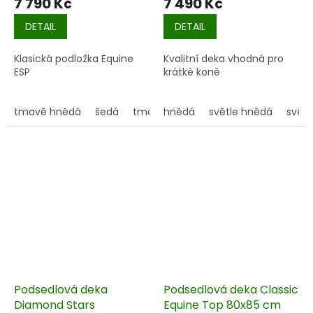
7 790 Kč
7 490 Kč
DETAIL
DETAIL
Klasická podložka Equine
Kvalitní deka vhodná pro
ESP
krátké koně
tmavě hnědá
šedá
tmavě modrá
hnědá
světle hnědá
vínová
svět
Podsedlová deka
Podsedlová deka Classic
Diamond Stars
Equine Top 80x85 cm