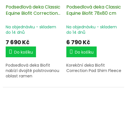
Podsedlová deka Classic
Podsedlová deka Classic
Equine Biofit Correction
Equine Biofit 78x80 cm
Shim 78x80 cm
Na objednávku - skladem
Na objednávku - skladem
do 14 dnů
do 14 dnů
7 690 Kč
6 790 Kč
Do košíku
Do košíku
Podsedlová deka Biofit
Korekční deka
Biofit
nabízí dvojitě polstrovanou
Correction Pad Shim Fleece
oblast ramen