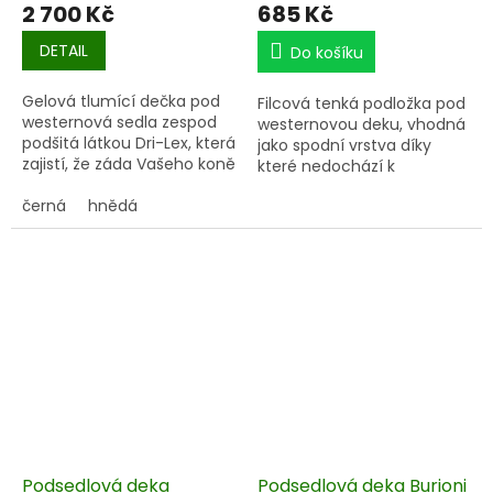
2 700 Kč
685 Kč
DETAIL
Do košíku
Gelová tlumící dečka pod
Filcová tenká podložka pod
westernová sedla zespod
westernovou deku, vhodná
podšitá látkou Dri-Lex, která
jako spodní vrstva díky
zajistí, že záda Vašeho koně
které nedochází k
zůstanou v suchu i při
znečištění drahých dek pod
extrémní zátěži.
černá
hnědá
sedlo
Podsedlová deka
Podsedlová deka Burioni