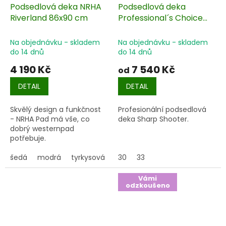
Podsedlová deka NRHA
Podsedlová deka
Riverland 86x90 cm
Professional´s Choice
Sharp Shooter
Na objednávku - skladem
Na objednávku - skladem
do 14 dnů
do 14 dnů
4 190 Kč
7 540 Kč
od
DETAIL
DETAIL
Skvělý design a funkčnost
Profesionální podsedlová
- NRHA Pad má vše, co
deka Sharp Shooter.
dobrý westernpad
potřebuje.
šedá
modrá
tyrkysová
fialová
30
33
červená
černá/čer
Vámi
odzkoušeno