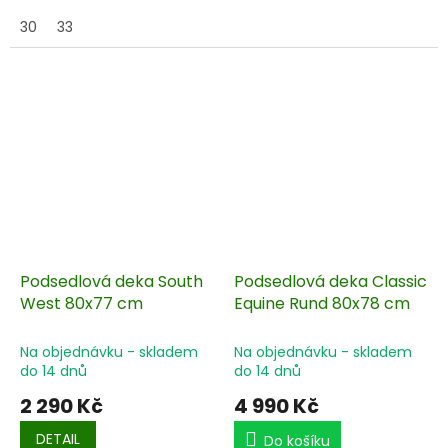
novozélandské vlny,
tloušťka je
30
33
2,5 cm, má
nárazuvzdornou výplň z
několika vrstev plsti a
neoprenu.
Podsedlová deka South
Podsedlová deka Classic
West 80x77 cm
Equine Rund 80x78 cm
Na objednávku - skladem
Na objednávku - skladem
do 14 dnů
do 14 dnů
2 290 Kč
4 990 Kč
DETAIL
Do košíku