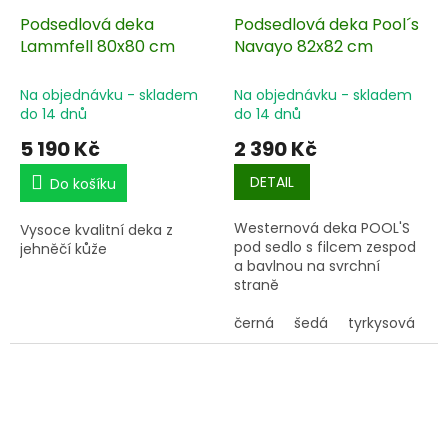
Podsedlová deka
Podsedlová deka Pool´s
Lammfell 80x80 cm
Navayo 82x82 cm
Na objednávku - skladem
Na objednávku - skladem
do 14 dnů
do 14 dnů
5 190 Kč
2 390 Kč
DETAIL
Do košíku
Westernová deka POOL'S
Vysoce kvalitní deka z
pod sedlo s filcem zespod
jehněčí kůže
a bavlnou na svrchní
straně
černá
šedá
tyrkysová