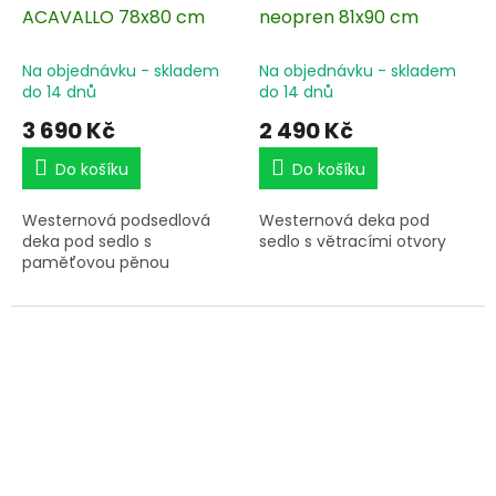
ACAVALLO 78x80 cm
neopren 81x90 cm
Na objednávku - skladem
Na objednávku - skladem
do 14 dnů
do 14 dnů
3 690 Kč
2 490 Kč
Do košíku
Do košíku
Westernová podsedlová
Westernová deka pod
deka pod sedlo s
sedlo s větracími otvory
paměťovou pěnou