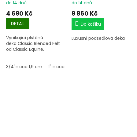
do 14 dnů
do 14 dnů
4 690 Kč
9 860 Kč
DETAIL
Do košíku
Vynikající plstěná
Luxusní podsedlová deka
deka Classic Blended Felt
od Classic Equine.
3/4"= cca 1,9 cm
1" = cca 2,5 cm