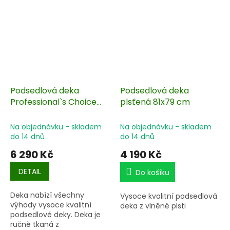
Podsedlová deka
Podsedlová deka
Professional`s Choice
plsťená 81x79 cm
Ventana
Na objednávku - skladem
Na objednávku - skladem
do 14 dnů
do 14 dnů
6 290 Kč
4 190 Kč
DETAIL
Do košíku
Deka nabízí všechny
Vysoce kvalitní podsedlová
výhody vysoce kvalitní
deka z vlněné plsti
podsedlové deky.
Deka
je
ručně tkaná z