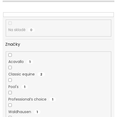
u
k
t
ů
Na skladě
0
Značky
Acavallo
1
Classic equine
2
Pool's
1
Professional’s choice
1
Waldhausen
1