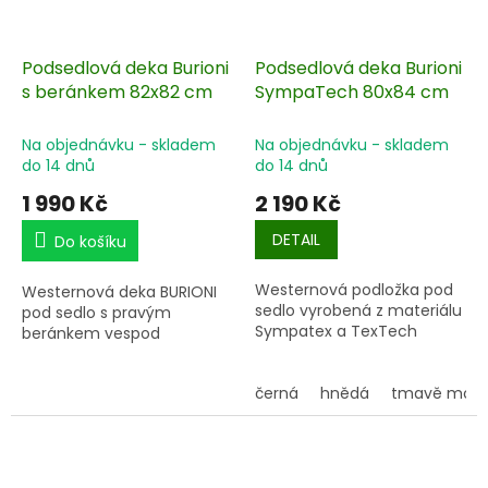
Podsedlová deka Burioni
Podsedlová deka Burioni
s beránkem 82x82 cm
SympaTech 80x84 cm
Na objednávku - skladem
Na objednávku - skladem
do 14 dnů
do 14 dnů
1 990 Kč
2 190 Kč
DETAIL
Do košíku
Westernová podložka pod
Westernová deka BURIONI
sedlo vyrobená z materiálu
pod sedlo s pravým
Sympatex a TexTech
beránkem vespod
černá
hnědá
tmavě mod