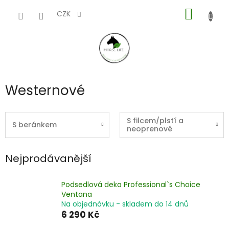
Přejít
NÁKUP
na
CZK
obsah
KOŠÍK
Westernové
S filcem/plstí a
S beránkem
neoprenové
Nejprodávanější
Podsedlová deka Professional`s Choice
Ventana
Na objednávku - skladem do 14 dnů
6 290 Kč