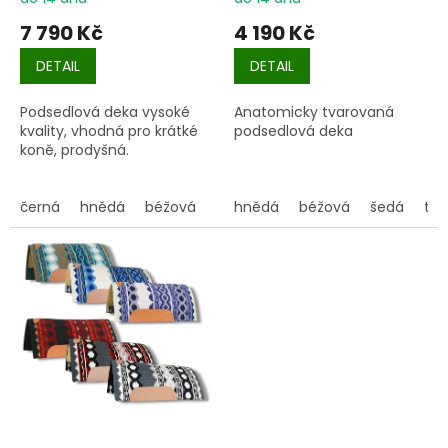
7 790 Kč
4 190 Kč
DETAIL
DETAIL
Podsedlová deka vysoké
Anatomicky tvarovaná
kvality, vhodná pro krátké
podsedlová deka
koně, prodyšná.
černá
hnědá
béžová
tmavě modrá
hnědá
béžová
modrá
šedá
fialová
tyr