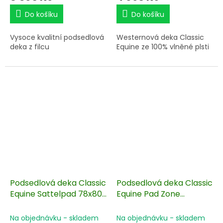
Do košíku
Do košíku
Vysoce kvalitní podsedlová
Westernová deka Classic
deka z filcu
Equine ze 100% vlněné plsti
Podsedlová deka Classic
Podsedlová deka Classic
Equine Sattelpad 78x80
Equine Pad Zone
cm
Felt/Fleece 78x80 cm
Na objednávku - skladem
Na objednávku - skladem