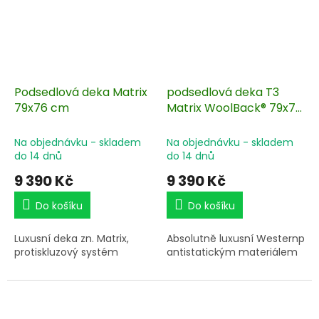
Podsedlová deka Matrix
podsedlová deka T3
79x76 cm
Matrix WoolBack® 79x76
cm
Na objednávku - skladem
Na objednávku - skladem
do 14 dnů
do 14 dnů
9 390 Kč
9 390 Kč
Do košíku
Do košíku
Luxusní deka zn. Matrix,
Absolutně
luxusní
Westernpad
protiskluzový systém
antistatickým
materiálem