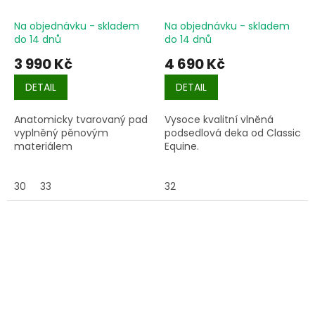
Na objednávku - skladem
Na objednávku - skladem
do 14 dnů
do 14 dnů
3 990 Kč
4 690 Kč
DETAIL
DETAIL
Anatomicky tvarovaný pad
Vysoce kvalitní vlněná
vyplněný pěnovým
podsedlová deka od Classic
materiálem
Equine.
30
33
32