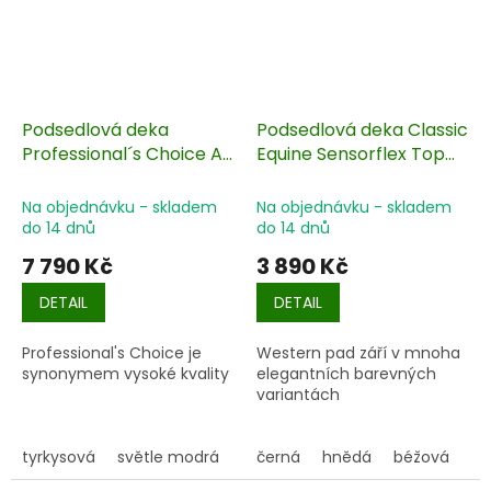
Podsedlová deka
Podsedlová deka Classic
Professional´s Choice Air
Equine Sensorflex Top
Ride 85x90 cm
86x96 cm
Na objednávku - skladem
Na objednávku - skladem
do 14 dnů
do 14 dnů
7 790 Kč
3 890 Kč
DETAIL
DETAIL
Professional's Choice je
Western pad září v mnoha
synonymem vysoké kvality
elegantních barevných
variantách
tyrkysová
světle modrá
červená
černá
hnědá
růžová
béžová
tm