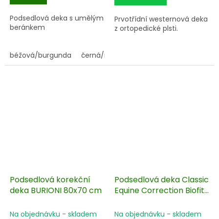
Podsedlová deka s umělým
Prvotřídní westernová deka
beránkem
z ortopedické plsti.
béžová/burgunda
černá/modrá
Podsedlová korekční
Podsedlová deka Classic
deka BURIONI 80x70 cm
Equine Correction Biofit
78x80 cm
Na objednávku - skladem
Na objednávku - skladem