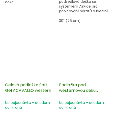
podsedlová dečka se
deka.
systémem AirRide pro
pohlcování nárazů a ideální
rozložení tlaku sedla i
jezdce.
30" (76 cm)
Gelová podložka Soft
Podložka pod
Gel ACAVALLO western
westernovou deku
POOL'S 30"x30"
Na objednávku - skladem
Na objednávku - skladem
do 14 dnů
do 14 dnů