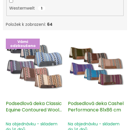
Westernwelt
1
Položek k zobrazení:
64
V
Vámi
ý
odzkoušeno
p
i
s
p
r
o
d
u
k
Podsedlová deka Classic
Podsedlová deka Cashel
t
Equine Contoured Wool
Performance 81x86 cm
ů
81x86 cm
Na objednávku - skladem
Na objednávku - skladem
do 14 dnů
do 14 dnů