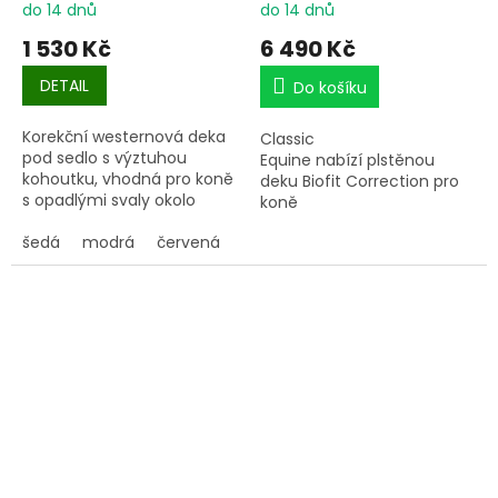
do 14 dnů
do 14 dnů
1 530 Kč
6 490 Kč
DETAIL
Do košíku
Korekční westernová deka
Classic
pod sedlo s výztuhou
Equine nabízí plstěnou
kohoutku, vhodná pro koně
deku Biofit Correction pro
s opadlými svaly okolo
koně
kohoutku nebo pro užší
typy koní. Deka je
šedá
modrá
červená
podložena přírodním
beránkem.