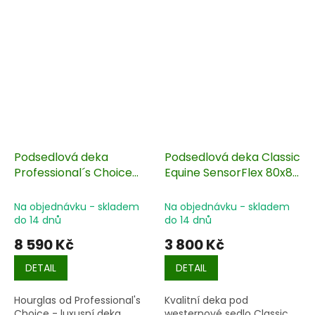
Podsedlová deka
Podsedlová deka Classic
Professional´s Choice
Equine SensorFlex 80x85
Hourglas 83x90 cm
cm
Na objednávku - skladem
Na objednávku - skladem
do 14 dnů
do 14 dnů
8 590 Kč
3 800 Kč
DETAIL
DETAIL
Hourglas od Professional's
Kvalitní deka pod
Choice - luxusní deka,
westernové sedlo Classic