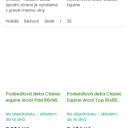
spodní strana je vyrobena
Equine
z pravé merino vlny.
hnědá
béžová
šedá
modrá
32
Podsedlová deka Classic
Podsedlová deka Classic
equine Wool Pad 86x96
Equine Wool Top 81x86
cm
cm
Na objednávku - skladem
Na objednávku - skladem
do 14 dnů
do 14 dnů