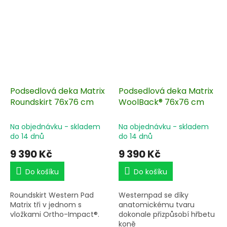
Podsedlová deka Matrix
Podsedlová deka Matrix
Roundskirt 76x76 cm
WoolBack® 76x76 cm
Na objednávku - skladem
Na objednávku - skladem
do 14 dnů
do 14 dnů
9 390 Kč
9 390 Kč
Do košíku
Do košíku
Roundskirt Western Pad
Westernpad se díky
Matrix tři v jednom s
anatomickému tvaru
vložkami Ortho-Impact®.
dokonale přizpůsobí hřbetu
koně