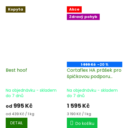
Kopyta
Akce
Zdravý pohyb
1 999 Kč
–20 %
Best hoof
Cortaflex HA prášek pro
špičkovou podporu
kloubů 500 g/60 dní
Na objednávku - skladem
Na objednávku - skladem
do 7 dnů
do 7 dnů
995 Kč
1 595 Kč
od
Měrná
Měrná
od 439 Kč / 1 kg
3 190 Kč / 1 kg
cena:
cena:
DETAIL
Do košíku