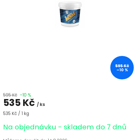
595 Kč
–10 %
595 Kč
–10 %
535 Kč
/ ks
Měrná
535 Kč / 1 kg
cena:
Na objednávku - skladem do 7 dnů