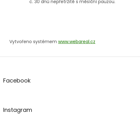
30 dnů nepřetržitě s měsíční pauzou.
Vytvořeno systémem
www.webareal.cz
Z
á
p
a
Facebook
t
í
Instagram