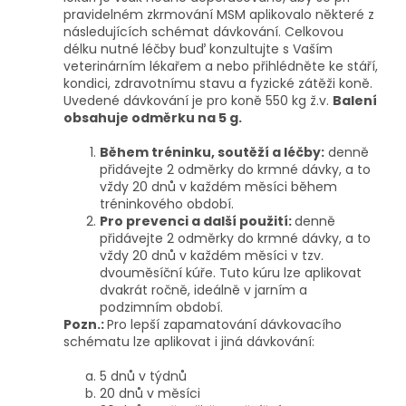
pravidelném zkrmování MSM aplikovalo některé z
následujících schémat dávkování. Celkovou
délku nutné léčby buď konzultujte s Vaším
veterinárním lékařem a nebo přihlédněte ke stáří,
kondici, zdravotnímu stavu a fyzické zátěži koně.
Uvedené dávkování je pro koně 550 kg ž.v.
Balení
obsahuje odměrku na 5 g.
Během tréninku, soutěží a léčby:
denně
přidávejte 2 odměrky do krmné dávky, a to
vždy 20 dnů v každém měsíci během
tréninkového období.
Pro prevenci a další použití:
denně
přidávejte 2 odměrky do krmné dávky, a to
vždy 20 dnů v každém měsíci v tzv.
dvouměsíční kúře. Tuto kúru lze aplikovat
dvakrát ročně, ideálně v jarním a
podzimním období.
Pozn.:
Pro lepší zapamatování dávkovacího
schématu lze aplikovat i jiná dávkování:
5 dnů v týdnů
20 dnů v měsíci