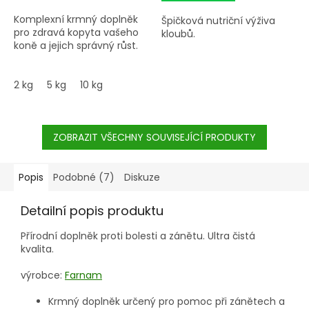
Komplexní krmný doplněk
Špičková nutriční výživa
pro zdravá kopyta vašeho
kloubů.
koně a jejich správný růst.
2 kg
5 kg
10 kg
ZOBRAZIT VŠECHNY SOUVISEJÍCÍ PRODUKTY
Popis
Podobné (7)
Diskuze
Detailní popis produktu
Přírodní doplněk proti bolesti a zánětu. Ultra čistá
kvalita.
výrobce:
Farnam
Krmný doplněk určený pro pomoc při zánětech a