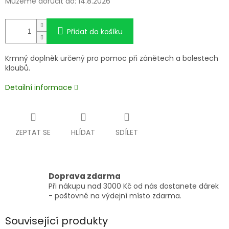
Můžeme doručit do:
14.8.2026
Přidat do košíku
Krmný doplněk určený pro pomoc při zánětech a bolestech
kloubů.
Detailní informace
ZEPTAT SE
HLÍDAT
SDÍLET
Doprava zdarma
Při nákupu nad 3000 Kč od nás dostanete dárek
- poštovné na výdejní místo zdarma.
Související produkty