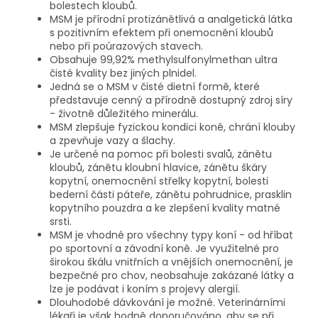
bolestech kloubů.
MSM je přírodní protizánětlivá a analgetická látka
s pozitivním efektem při onemocnění kloubů
nebo při poúrazových stavech.
Obsahuje 99,92% methylsulfonylmethan ultra
čisté kvality bez jiných plnidel.
Jedná se o MSM v čisté dietní formě, které
představuje cenný a přírodně dostupný zdroj síry
- životně důležitého minerálu.
MSM zlepšuje fyzickou kondici koně, chrání klouby
a zpevňuje vazy a šlachy.
Je určené na pomoc při bolesti svalů, zánětu
kloubů, zánětu kloubní hlavice, zánětu škáry
kopytní, onemocnění střelky kopytní, bolesti
bederní části páteře, zánětu pohrudnice, prasklin
kopytního pouzdra a ke zlepšení kvality matné
srsti.
MSM je vhodné pro všechny typy koní - od hříbat
po sportovní a závodní koně. Je využitelné pro
širokou škálu vnitřních a vnějších onemocnění, je
bezpečné pro chov, neobsahuje zakázané látky a
lze je podávat i koním s projevy alergií.
Dlouhodobé dávkování je možné. Veterinárními
lékaři je však hodně doporučováno, aby se při