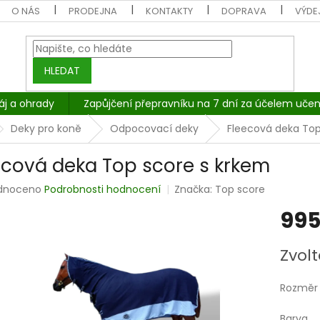
O NÁS
PRODEJNA
KONTAKTY
DOPRAVA
VÝDEJ
HLEDAT
áj a ohrady
Zapůjčení přepravníku na 7 dní za účelem učen
Deky pro koně
Odpocovací deky
Fleecová deka Top
ecová deka Top score s krkem
rné
dnoceno
Podrobnosti hodnocení
Značka:
Top score
cení
995
tu
Měrná
Zvolt
cena:
ček.
Rozměr
Barva