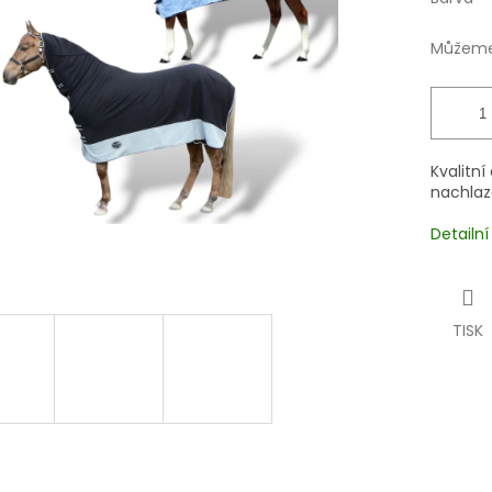
Můžeme 
Kvalitn
nachlaz
Detailn
TISK