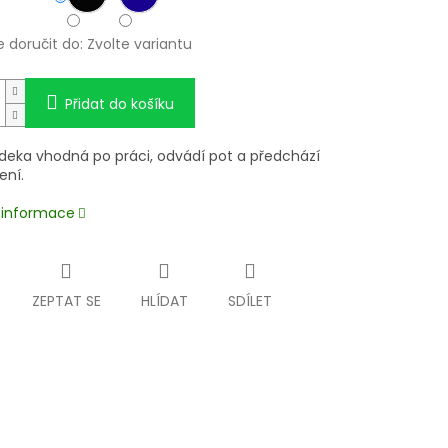
doručit do:
Zvolte variantu
Přidat do košíku
í deka vhodná po práci, odvádí pot a předchází
ení.
í informace
ZEPTAT SE
HLÍDAT
SDÍLET