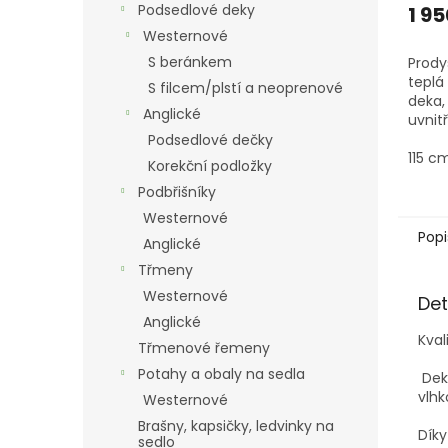
Podsedlové deky
1 95
Westernové
S beránkem
Prody
teplá
S filcem/plstí a neoprenové
deka,
Anglické
uvnit
robus
Podsedlové dečky
115 c
Korekční podložky
Podbřišníky
Westernové
Popi
Anglické
Třmeny
Westernové
Det
Anglické
Kval
Třmenové řemeny
Potahy a obaly na sedla
Deka
vlhk
Westernové
Brašny, kapsičky, ledvinky na
Dík
sedlo