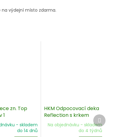
 na výdejní místo zdarma.
ece zn. Top
HKM Odpocovací deka
v 1
Reflection s krkem
Další
produkt
dnávku - skladem
Na objednávku - skladem
do 14 dnů
do 4 týdnů