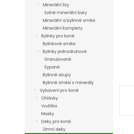
n
Minerální lizy
e
Solné minerální bary
l
Minerální a bylinné směsi
Minerální komplety
Bylinky pro koně
Bylinkové směsi
Bylinky jednodruhové
Granulované
Sypané
Bylinné sirupy
Bylinné směsi s minerály
Vybavení pro koně
Ohlávky
Vodítka
Masky
Deky pro koně
Zimní deky