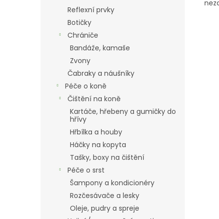
nez
Reflexní prvky
Botičky
Chrániče
Bandáže, kamaše
Zvony
Čabraky a náušníky
Péče o koně
Čištění na koně
Kartáče, hřebeny a gumičky do
hřívy
Hřbílka a houby
Háčky na kopyta
Tašky, boxy na čištění
Péče o srst
Šampony a kondicionéry
Rozčesávače a lesky
Oleje, pudry a spreje