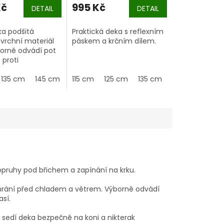
Kč
995 Kč
DETAIL
DETAIL
ka podšitá
Praktická deka s reflexním
vrchní materiál
páskem a krčním dílem.
borně odvádí pot
 proti
utí.
155 cm
135 cm
165 cm
145 cm
155 cm
115 cm
125 cm
135 cm
145 cm
155 
Popruhy pod břichem a zapínání na krku.
chrání před chladem a větrem. Výborně odvádí
así.
edí deka bezpečně na koni a nikterak