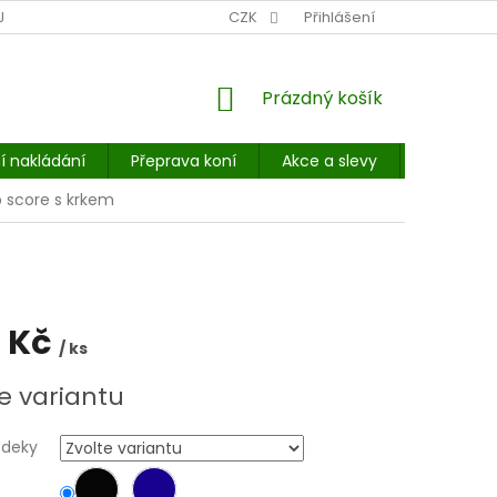
NÍ MÍSTO: BALÍKOVNA, PPL, GLS, SUPERVÝDEJNY, UPS
CZK
Přihlášení
POHOTOVOST
NÁKUPNÍ
Prázdný košík
KOŠÍK
í nakládání
Přeprava koní
Akce a slevy
E-booky 
 score s krkem
 Kč
/ ks
e variantu
 deky