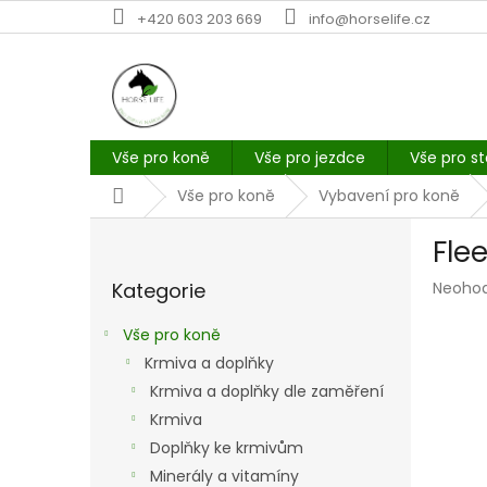
Přejít
+420 603 203 669
info@horselife.cz
na
obsah
Vše pro koně
Vše pro jezdce
Vše pro st
Domů
Vše pro koně
Vybavení pro koně
P
Fle
o
Přeskočit
s
Průmě
Kategorie
Neoho
kategorie
t
hodno
r
produk
Vše pro koně
a
je
Krmiva a doplňky
n
0,0
z
Krmiva a doplňky dle zaměření
n
5
í
Krmiva
hvězdi
p
Doplňky ke krmivům
a
Minerály a vitamíny