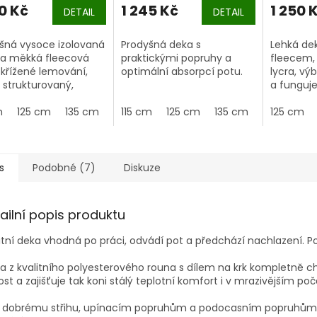
0 Kč
1 245 Kč
1 250 
DETAIL
DETAIL
šná vysoce izolovaná
Prodyšná deka s
Lehká de
 a měkká fleecová
praktickými popruhy a
fleecem, 
 křížené lemování,
optimální absorpcí potu.
lycra, vý
ř strukturovaný,
a funguje
tní svrchní materiál.
prochladn
m
125 cm
135 cm
145 cm
115 cm
155 cm
125 cm
165 cm
135 cm
145 cm
125 cm
s
Podobné (7)
Diskuze
ailní popis produktu
itní deka vhodná po práci, odvádí pot a předchází nachlazení. 
 z kvalitního polyesterového rouna s dílem na krk kompletně 
ost a zajišťuje tak koni stálý teplotní komfort i v mrazivějším poč
y dobrému střihu, upínacím popruhům a podocasním popruhům s