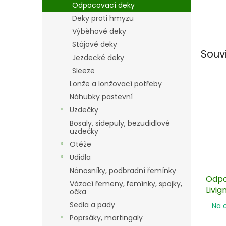
Odpocovací deky
Deky proti hmyzu
Výběhové deky
Stájové deky
Souv
Jezdecké deky
Sleeze
Lonže a lonžovací potřeby
Náhubky pastevní
Uzdečky
Bosaly, sidepuly, bezudidlové
uzdečky
Otěže
Udidla
Nánosníky, podbradní řemínky
Odpo
Vázací řemeny, řemínky, spojky,
Livig
očka
Sedla a pady
Na 
Poprsáky, martingaly