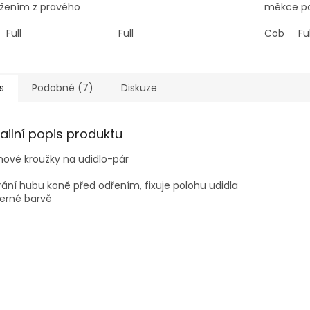
žením z pravého
měkce po
ku.
nánosníku
Full
Full
Cob
Ful
s
Podobné (7)
Diskuze
ailní popis produktu
ové kroužky na udidlo-pár
rání hubu koně před odřením, fixuje polohu udidla
černé barvě