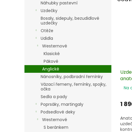
Náhubky pastevní
Uzdečky
Bosaly, sidepuly, bezudidlové
uzdečky
Otěže
Udidla
Westernové
Klasické
Pákové
Anglické
Uzde
Nánosníky, podbradní řemínky
anat
Vázací řemeny, řemínky, spojky,
ber
Na 
očka
Sedla a pady
1 89
Poprsáky, martingaly
Podsedlové deky
Anato
Westernové
uzdeč
S beránkem
kontr