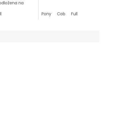
dložena na
 i nátylníku.
l
Pony
Cob
Full