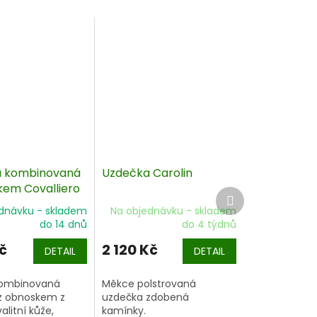
 kombinovaná
Uzdečka Carolin
kem Covalliero
Další
e
produkt
dnávku - skladem
Na objednávku - skladem
do 14 dnů
do 4 týdnů
č
2 120 Kč
DETAIL
DETAIL
kombinovaná
Měkce polstrovaná
z obnoskem z
uzdečka zdobená
alitní kůže,
kamínky.