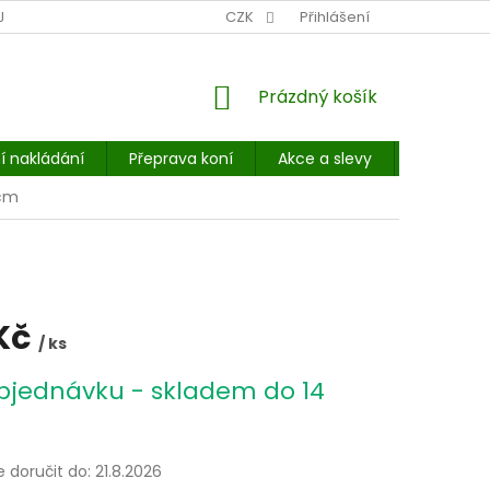
NÍ MÍSTO: BALÍKOVNA, PPL, GLS, SUPERVÝDEJNY, UPS
CZK
Přihlášení
POHOTOVOST
NÁKUPNÍ
Prázdný košík
KOŠÍK
í nakládání
Přeprava koní
Akce a slevy
E-booky 
 cm
Kč
/ ks
bjednávku - skladem do 14
doručit do:
21.8.2026