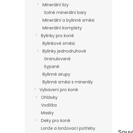
n
Minerální lizy
e
Solné minerální bary
l
Minerální a bylinné směsi
Minerální komplety
Bylinky pro koně
Bylinkové směsi
Bylinky jednodruhové
Granulované
Sypané
Bylinné sirupy
Bylinné směsi s minerály
Vybavení pro koně
Ohlávky
Vodítka
Masky
Deky pro koně
Lonže a lonžovací potřeby
Souv