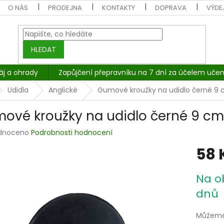
O NÁS
PRODEJNA
KONTAKTY
DOPRAVA
VÝDEJ
HLEDAT
áj a ohrady
Zapůjčení přepravníku na 7 dní za účelem učen
Udidla
Anglické
Gumové kroužky na udidlo černé 9
ové kroužky na udidlo černé 9 cm
rné
dnoceno
Podrobnosti hodnocení
cení
58 
tu
Měrná
Na o
cena:
dnů
ček.
Můžeme 