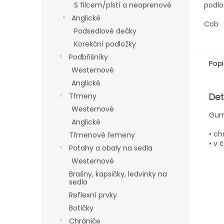
S filcem/plstí a neoprenové
podlo
berán
Anglické
Cob
Podsedlové dečky
Korekční podložky
Podbřišníky
Popi
Westernové
Anglické
Det
Třmeny
Westernové
Gum
Anglické
• ch
Třmenové řemeny
• v 
Potahy a obaly na sedla
Westernové
Brašny, kapsičky, ledvinky na
sedlo
Reflexní prvky
Botičky
Chrániče