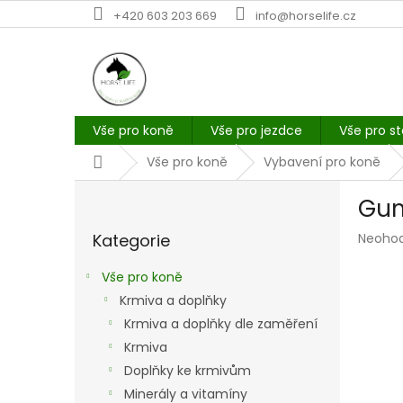
Přejít
+420 603 203 669
info@horselife.cz
na
obsah
Vše pro koně
Vše pro jezdce
Vše pro st
Domů
Vše pro koně
Vybavení pro koně
P
Gum
o
Přeskočit
s
Průmě
Kategorie
Neoho
kategorie
t
hodno
r
produk
Vše pro koně
a
je
Krmiva a doplňky
n
0,0
z
Krmiva a doplňky dle zaměření
n
5
í
Krmiva
hvězdi
p
Doplňky ke krmivům
a
Minerály a vitamíny