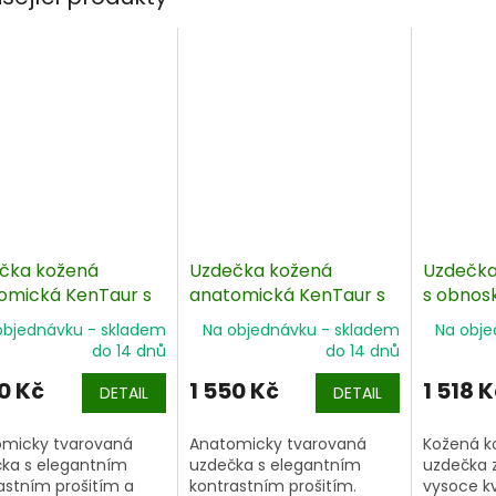
čka kožená
Uzdečka kožená
Uzdečka
omická KenTaur s
anatomická KenTaur s
s obnos
ánkem
kontrastním prošitím
Exclusiv
objednávku - skladem
Na objednávku - skladem
Na obje
do 14 dnů
do 14 dnů
0 Kč
1 550 Kč
1 518 K
DETAIL
DETAIL
micky tvarovaná
Anatomicky tvarovaná
Kožená 
ka s elegantním
uzdečka s elegantním
uzdečka 
astním prošitím a
kontrastním prošitím.
vysoce kv