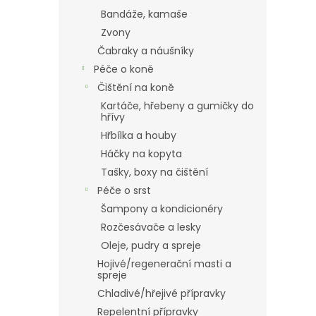
Bandáže, kamaše
Zvony
Čabraky a náušníky
Péče o koně
Čištění na koně
Kartáče, hřebeny a gumičky do
hřívy
Hřbílka a houby
Háčky na kopyta
Tašky, boxy na čištění
Péče o srst
Šampony a kondicionéry
Rozčesávače a lesky
Oleje, pudry a spreje
Hojivé/regenerační masti a
spreje
Chladivé/hřejivé přípravky
Repelentní přípravky