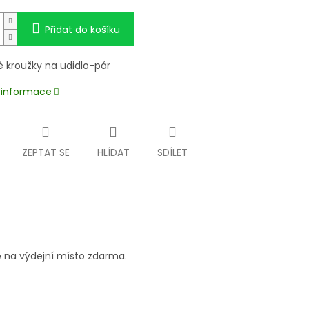
Přidat do košíku
kroužky na udidlo-pár
í informace
ZEPTAT SE
HLÍDAT
SDÍLET
 na výdejní místo zdarma.