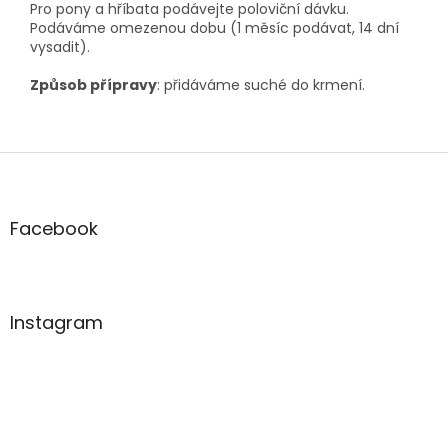
Pro pony a hříbata podávejte poloviční dávku.
Podáváme omezenou dobu (1 měsíc podávat, 14 dní
vysadit).
Způsob přípravy
: přidáváme suché do krmení.
Z
á
p
a
Facebook
t
í
Instagram