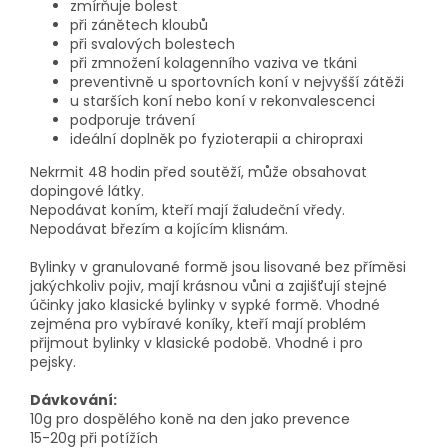
zmírňuje bolest
při zánětech kloubů
při svalových bolestech
při zmnožení kolagenního vaziva ve tkáni
preventivně u sportovních koní v nejvyšší zátěži
u starších koní nebo koní v rekonvalescenci
podporuje trávení
ideální doplněk po fyzioterapii a chiropraxi
Nekrmit 48 hodin před soutěží, může obsahovat
dopingové látky.
Nepodávat koním, kteří mají žaludeční vředy.
Nepodávat březím a kojícím klisnám.
Bylinky v granulované formě jsou lisované bez příměsi
jakýchkoliv pojiv, mají krásnou vůni a zajišťují stejné
účinky jako klasické bylinky v sypké formě. Vhodné
zejména pro vybíravé koníky, kteří mají problém
přijmout bylinky v klasické podobě. Vhodné i pro
pejsky.
Dávkování:
10g pro dospělého koně na den jako prevence
15-20g při potížích