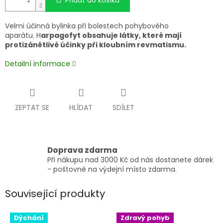
Přidat do košíku
Velmi účinná bylinka při bolestech pohybového
aparátu. H
arpagofyt obsahuje látky, které mají
protizánětlivé účinky při kloubním revmatismu.
Detailní informace
ZEPTAT SE
HLÍDAT
SDÍLET
Doprava zdarma
Při nákupu nad 3000 Kč od nás dostanete dárek
- poštovné na výdejní místo zdarma.
Související produkty
Dýchání
Zdravý pohyb