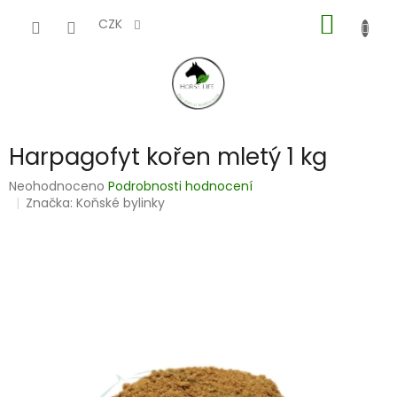
Přejít
NÁKUP
na
CZK
obsah
KOŠÍK
Harpagofyt kořen mletý 1 kg
Průměrné
Neohodnoceno
Podrobnosti hodnocení
hodnocení
Značka:
Koňské bylinky
produktu
je
0,0
z
5
hvězdiček.