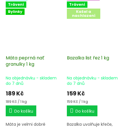
Trávení
Trávení
Bylinky
Kašel a
nachlazení
Máta peprná nať
Bazalka list řez 1 kg
granulky 1 kg
Na objednávku - skladem
Na objednávku - skladem
do 7 dnů
do 7 dnů
189 Kč
159 Kč
Měrná
Měrná
189 Kč / 1 kg
159 Kč / 1 kg
cena:
cena:
Do košíku
Do košíku
Máta je velmi dobré
Bazalka uvolňuje křeče,