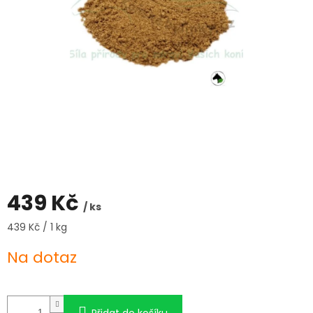
439 Kč
/ ks
Měrná
439 Kč / 1 kg
cena:
Na dotaz