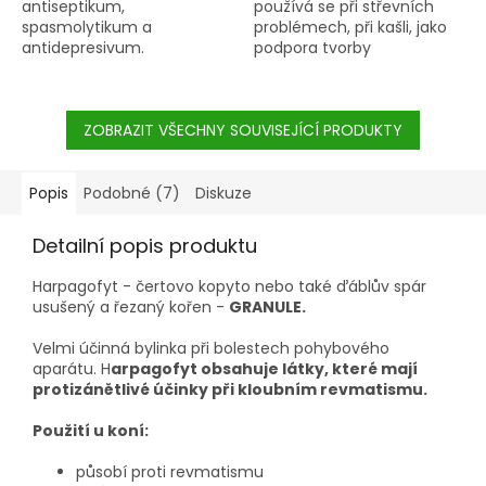
antiseptikum,
používá se při střevních
spasmolytikum a
problémech, při kašli, jako
antidepresivum.
podpora tvorby
mateřského léta a jako
prevence artritidy.
ZOBRAZIT VŠECHNY SOUVISEJÍCÍ PRODUKTY
Popis
Podobné (7)
Diskuze
Detailní popis produktu
Harpagofyt - čertovo kopyto nebo také ďáblův spár
usušený a řezaný kořen -
GRANULE.
Velmi účinná bylinka při bolestech pohybového
aparátu. H
arpagofyt obsahuje látky, které mají
protizánětlivé účinky při kloubním revmatismu.
Použití u koní:
působí proti revmatismu