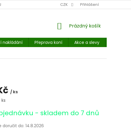
NÍ MÍSTO: BALÍKOVNA, PPL, GLS, SUPERVÝDEJNY, UPS
CZK
Přihlášení
POHOTOVOST
NÁKUPNÍ
Prázdný košík
KOŠÍK
í nakládání
Přeprava koní
Akce a slevy
E-booky 
Kč
/ ks
 ks
bjednávku - skladem do 7 dnů
doručit do:
14.8.2026