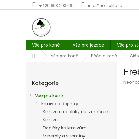
Přejít
+420 603 203 669
info@horselife.cz
na
obsah
Vše pro koně
Vše pro jezdce
Vše pro st
Domů
Vše pro koně
Péče o koně
Čišt
P
Hře
o
Přeskočit
s
Průmě
Kategorie
Neoho
kategorie
t
hodno
r
produk
Vše pro koně
a
je
Krmiva a doplňky
n
0,0
z
Krmiva a doplňky dle zaměření
n
5
í
Krmiva
hvězdi
p
Doplňky ke krmivům
a
Minerály a vitamíny