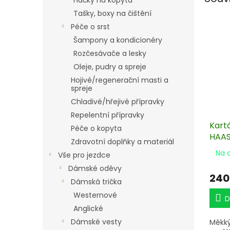
Háčky na kopyta
Tašky, boxy na čištění
Péče o srst
Šampony a kondicionéry
Rozčesávače a lesky
Oleje, pudry a spreje
Hojivé/regenerační masti a
spreje
Chladivé/hřejivé přípravky
Repelentní přípravky
Kart
Péče o kopyta
HAA
Zdravotní doplňky a materiál
Na 
Vše pro jezdce
Dámské oděvy
240
Dámská trička
Westernové
D
Anglické
Dámské vesty
Měkký