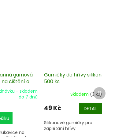
ranná gumová
Gumičky do hřívy silikon
 na čištění a
500 ks
Další
dnávku - skladem
Skladem
(3 ks)
produkt
do 7 dnů
49 Kč
DETAIL
ošíku
Silikonové gumičky pro
zaplétání hřívy.
ukavice na