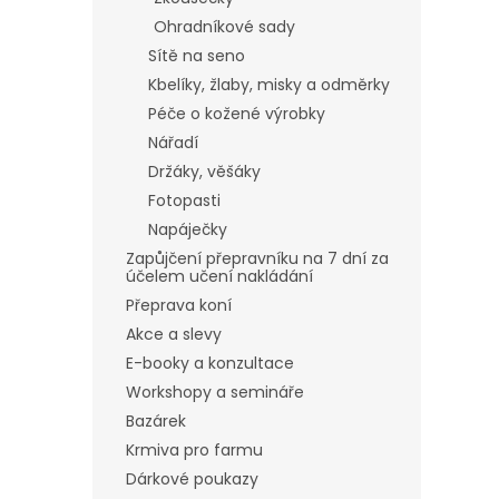
Ohradníkové sady
Sítě na seno
Kbelíky, žlaby, misky a odměrky
Péče o kožené výrobky
Nářadí
Držáky, věšáky
Fotopasti
Napáječky
Zapůjčení přepravníku na 7 dní za
účelem učení nakládání
Přeprava koní
Akce a slevy
E-booky a konzultace
Workshopy a semináře
Bazárek
Krmiva pro farmu
Dárkové poukazy