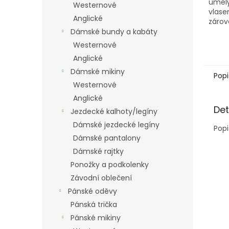
uměl
Westernové
vlase
Anglické
zárov
Dámské bundy a kabáty
Westernové
Anglické
Dámské mikiny
Popi
Westernové
Anglické
Det
Jezdecké kalhoty/legíny
Dámské jezdecké legíny
Popi
Dámské pantalony
Dámské rajtky
Ponožky a podkolenky
Závodní oblečení
Pánské oděvy
Pánská trička
Pánské mikiny