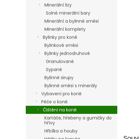
n
Minerální lizy
e
Solné minerální bary
l
Minerální a bylinné směsi
Minerální komplety
Bylinky pro koně
Bylinkové směsi
Bylinky jednodruhové
Granulované
Sypané
Bylinné sirupy
Bylinné směsi s minerály
Vybavení pro koně
Péče o koně
Čištění na koně
Kartáče, hřebeny a gumičky do
hřívy
Hřbílka a houby
Souv