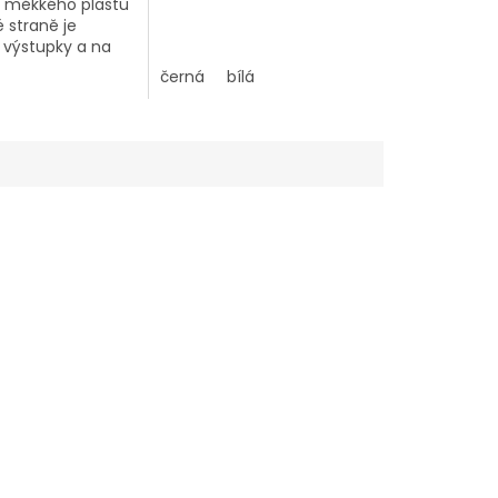
 z měkkého plastu
é straně je
 výstupky a na
raně tvrdým
černá
bílá
 •