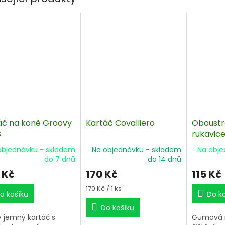
áč na koně Groovy
Kartáč Covalliero
Oboust
S
rukavice
masáž
objednávku - skladem
Na objednávku - skladem
Na obje
do 7 dnů
do 14 dnů
 Kč
170 Kč
115 Kč
Měrná
170 Kč / 1 ks
o košíku
Do k
cena:
Do košíku
 jemný kartáč s
Gumová r