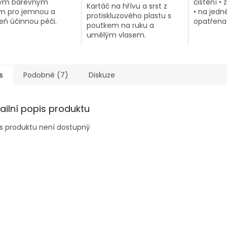
ým barevným
čištění •
Kartáč na hřívu a srst z
m pro jemnou a
• na jedn
protiskluzového plastu s
eň účinnou péči.
opatřena
poutkem na ruku a
druhé st
umělým vlasem.
kartáčem
s
Podobné (7)
Diskuze
ailní popis produktu
s produktu není dostupný