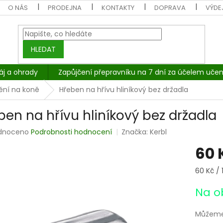
O NÁS
PRODEJNA
KONTAKTY
DOPRAVA
VÝDEJ
HLEDAT
áj a ohrady
Zapůjčení přepravníku na 7 dní za účelem učen
ění na koně
Hřeben na hřívu hliníkový bez držadla
ben na hřívu hliníkový bez držadla
rné
dnoceno
Podrobnosti hodnocení
Značka:
Kerbl
cení
60 
tu
Měrná
60 Kč / 1
cena:
Na o
ček.
Můžeme 