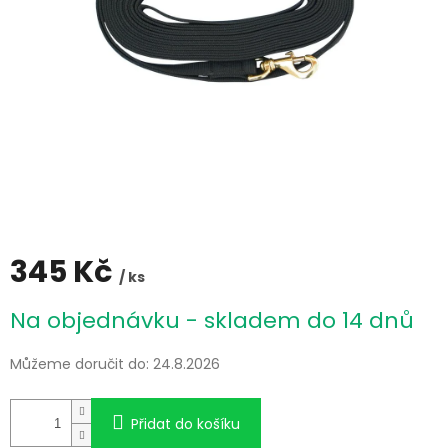
345 Kč
/ ks
Měrná
Na objednávku - skladem do 14 dnů
cena:
Můžeme doručit do:
24.8.2026
Přidat do košíku