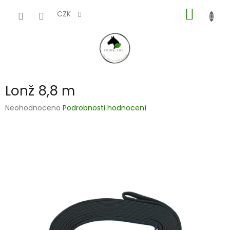
Přejít
NÁKUP
na
CZK
obsah
KOŠÍK
Lonž 8,8 m
Průměrné
Neohodnoceno
Podrobnosti hodnocení
hodnocení
produktu
je
0,0
z
5
hvězdiček.