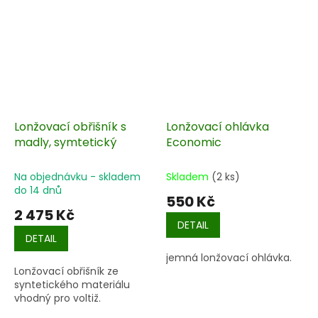
Lonžovací obřišník s
Lonžovací ohlávka
madly, symtetický
Economic
Na objednávku - skladem
Skladem
(2 ks)
do 14 dnů
550 Kč
2 475 Kč
DETAIL
DETAIL
jemná lonžovací ohlávka.
Lonžovací obřišník ze
syntetického materiálu
vhodný pro voltiž.