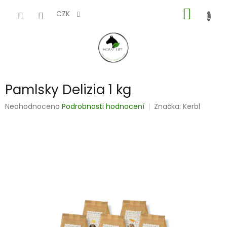
Přejít
NÁKUP
na
CZK
obsah
KOŠÍK
Pamlsky Delizia 1 kg
Průměrné
Neohodnoceno
Podrobnosti hodnocení
Značka:
Kerbl
hodnocení
produktu
je
0,0
z
5
hvězdiček.