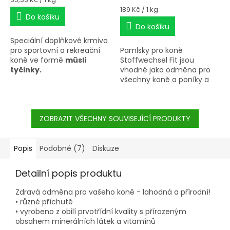
cena:
Měrná
189 Kč / 1 kg
Do košíku
cena:
Do košíku
Speciální doplňkové krmivo
pro sportovní a rekreační
Pamlsky pro koně
koně ve formě
müsli
Stoffwechsel Fit jsou
tyčinky.
vhodné jako odměna pro
všechny koně a poníky a
pro koně s metabolickými
problémy.
ZOBRAZIT VŠECHNY SOUVISEJÍCÍ PRODUKTY
Popis
Podobné (7)
Diskuze
Detailní popis produktu
Zdravá odměna pro vašeho koně - lahodná a přírodní!
• různé příchutě
• vyrobeno z obilí prvotřídní kvality s přírozeným
obsahem minerálních látek a vitamínů