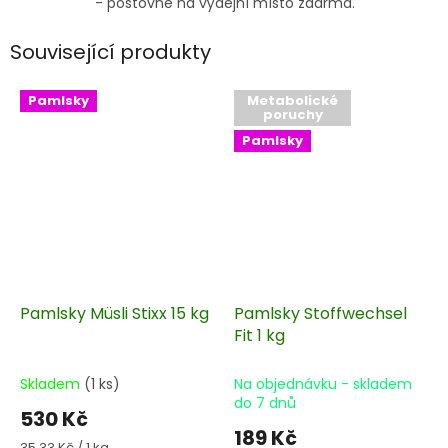
- poštovné na výdejní místo zdarma.
Související produkty
Pamlsky
Metabolické
poruchy
Pamlsky
Pamlsky Müsli Stixx 15 kg
Pamlsky Stoffwechsel
Fit 1 kg
Skladem
(1 ks)
Na objednávku - skladem
do 7 dnů
530 Kč
189 Kč
Měrná
35,33 Kč / 1 kg