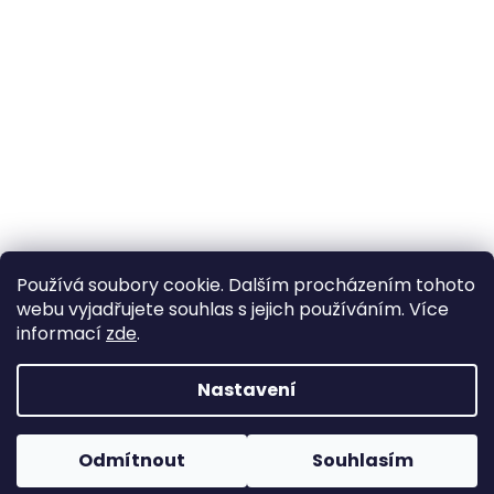
Používá soubory cookie. Dalším procházením tohoto
webu vyjadřujete souhlas s jejich používáním. Více
informací
zde
.
Nastavení
Vytvořil Shoptet
Pokud u nás nenajdete konkrétní produkt, neváhejte se
ozvat. Ve většině případů jej můžeme zajistit na
Odmítnout
Souhlasím
Copyright 2026
Horse life
. Všechna práva vyhrazena.
objednávku nebo od jiného dodavatele.