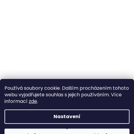
Používá soubory cookie. Dalším procházením tohoto
webu vyjadřujete souhlas s jejich používáním. Více
informací
zde
.
Nastavení
Vytvořil Shoptet
Pokud u nás nenajdete konkrétní produkt, neváhejte se