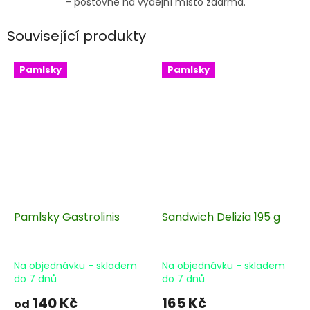
- poštovné na výdejní místo zdarma.
Související produkty
Pamlsky
Pamlsky
Pamlsky Gastrolinis
Sandwich Delizia 195 g
Na objednávku - skladem
Na objednávku - skladem
do 7 dnů
do 7 dnů
140 Kč
165 Kč
od