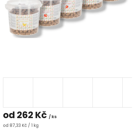
od
262 Kč
/ ks
Měrná
od 87,33 Kč / 1 kg
cena: