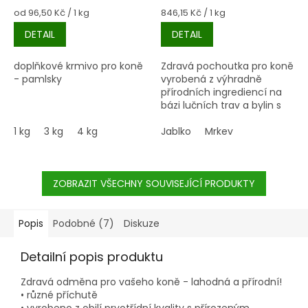
Měrná
Měrná
od 96,50 Kč / 1 kg
846,15 Kč / 1 kg
cena:
cena:
DETAIL
DETAIL
doplňkové krmivo pro koně
Zdravá pochoutka pro koně
- pamlsky
vyrobená z výhradně
přírodních ingrediencí na
bázi lučních trav a bylin s
vysokým obsahem vlákniny
1 kg
3 kg
4 kg
plněno zeleninou a dalšími
Jablko
Mrkev
chutnými přísadami k
zábavnému mlsání.
ZOBRAZIT VŠECHNY SOUVISEJÍCÍ PRODUKTY
Popis
Podobné (7)
Diskuze
Detailní popis produktu
Zdravá odměna pro vašeho koně - lahodná a přírodní!
• různé příchutě
• vyrobeno z obilí prvotřídní kvality s přírozeným