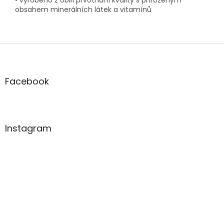
obsahem minerálních látek a vitamínů
Z
á
p
a
Facebook
t
í
Instagram