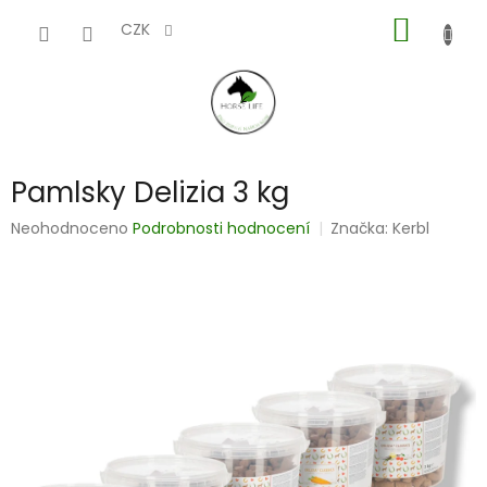
Přejít
NÁKUP
na
CZK
obsah
KOŠÍK
Pamlsky Delizia 3 kg
Průměrné
Neohodnoceno
Podrobnosti hodnocení
Značka:
Kerbl
hodnocení
produktu
je
0,0
z
5
hvězdiček.