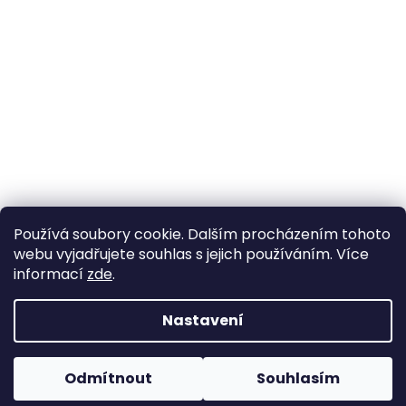
Používá soubory cookie. Dalším procházením tohoto
webu vyjadřujete souhlas s jejich používáním. Více
informací
zde
.
Nastavení
Vytvořil Shoptet
Pokud u nás nenajdete konkrétní produkt, neváhejte se
ozvat. Ve většině případů jej můžeme zajistit na
Odmítnout
Souhlasím
Copyright 2026
Horse life
. Všechna práva vyhrazena.
objednávku nebo od jiného dodavatele.