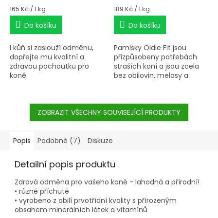
Měrná
Měrná
165 Kč / 1 kg
189 Kč / 1 kg
cena:
cena:
Do košíku
Do košíku
I kůň si zaslouží odměnu,
Pamlsky Oldie Fit jsou
dopřejte mu kvalitní a
přizpůsobeny potřebách
zdravou pochoutku pro
straších koní a jsou zcela
koně.
bez obilovin, melasy a
konzervačních látek.
ZOBRAZIT VŠECHNY SOUVISEJÍCÍ PRODUKTY
Popis
Podobné (7)
Diskuze
Detailní popis produktu
Zdravá odměna pro vašeho koně - lahodná a přírodní!
• různé příchutě
• vyrobeno z obilí prvotřídní kvality s přírozeným
obsahem minerálních látek a vitamínů