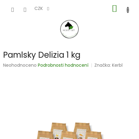
Přejít
NÁKUP
na
CZK
obsah
KOŠÍK
Pamlsky Delizia 1 kg
Průměrné
Neohodnoceno
Podrobnosti hodnocení
Značka:
Kerbl
hodnocení
produktu
je
0,0
z
5
hvězdiček.