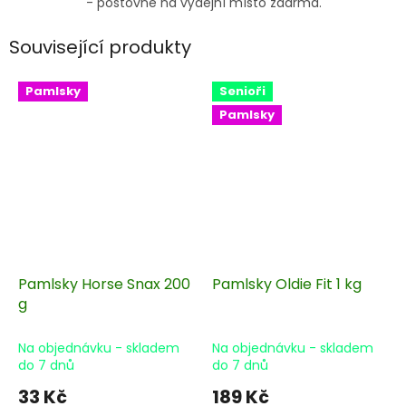
- poštovné na výdejní místo zdarma.
Související produkty
Pamlsky
Senioři
Pamlsky
Pamlsky Horse Snax 200
Pamlsky Oldie Fit 1 kg
g
Na objednávku - skladem
Na objednávku - skladem
do 7 dnů
do 7 dnů
33 Kč
189 Kč