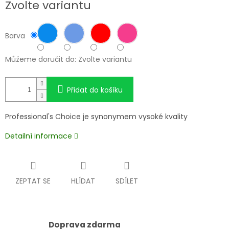
Zvolte variantu
cena:
Barva
Můžeme doručit do:
Zvolte variantu
Přidat do košíku
Professional's Choice je synonymem vysoké kvality
Detailní informace
ZEPTAT SE
HLÍDAT
SDÍLET
Doprava zdarma