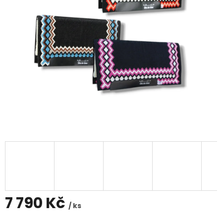
7 790 Kč
/ ks
Měrná