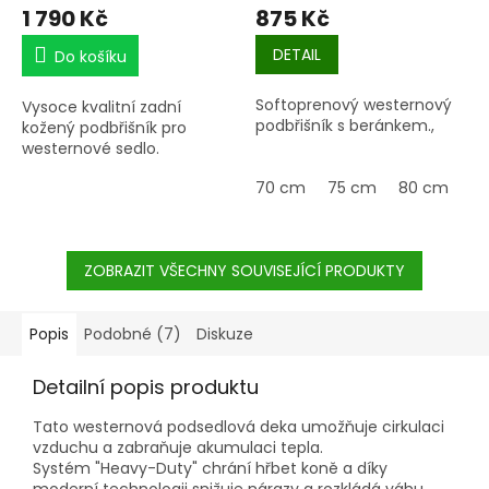
1 790 Kč
875 Kč
DETAIL
Do košíku
Softoprenový westernový
Vysoce kvalitní zadní
podbřišník s beránkem.,
kožený podbřišník pro
westernové sedlo.
70 cm
75 cm
80 cm
8
ZOBRAZIT VŠECHNY SOUVISEJÍCÍ PRODUKTY
Popis
Podobné (7)
Diskuze
Detailní popis produktu
Tato westernová podsedlová deka umožňuje cirkulaci
vzduchu a zabraňuje akumulaci tepla.
Systém "Heavy-Duty" chrání hřbet koně a díky
moderní technologii snižuje nárazy a rozkládá váhu