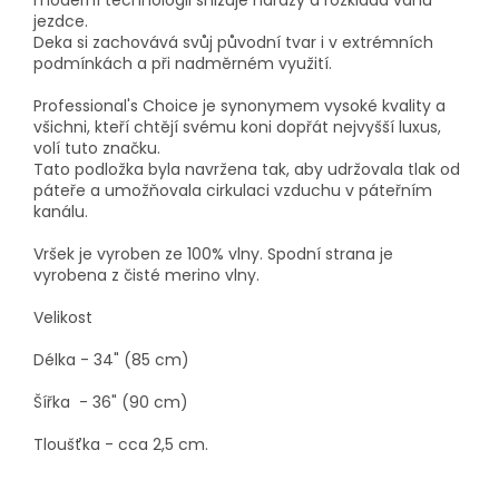
jezdce.
Deka si zachovává svůj původní tvar i v extrémních
podmínkách a při nadměrném využití.
Professional's Choice je synonymem vysoké kvality a
všichni, kteří chtějí svému koni dopřát nejvyšší luxus,
volí tuto značku.
Tato podložka byla navržena tak, aby udržovala tlak od
páteře a umožňovala cirkulaci vzduchu v páteřním
kanálu.
Vršek je vyroben ze 100% vlny. Spodní strana je
vyrobena z čisté merino vlny.
Velikost
Délka - 34" (85 cm)
Šířka - 36" (90 cm)
Tloušťka - cca 2,5 cm.