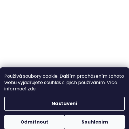
Používá soubory cookie. Dalším procházením tohoto
webu vyjadřujete souhlas s jejich používáním. Více
informací
zde
.
Nastavení
Vytvořil Shoptet
Pokud u nás nenajdete konkrétní produkt, neváhejte se
ozvat. Ve většině případů jej můžeme zajistit na
Odmítnout
Souhlasím
Copyright 2026
Horse life
. Všechna práva vyhrazena.
objednávku nebo od jiného dodavatele.