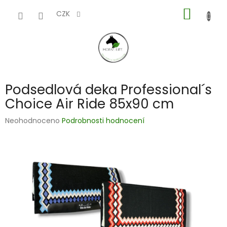
Přejít
NÁKUP
na
CZK
obsah
KOŠÍK
Podsedlová deka Professional´s
Choice Air Ride 85x90 cm
Průměrné
Neohodnoceno
Podrobnosti hodnocení
hodnocení
produktu
je
0,0
z
5
hvězdiček.