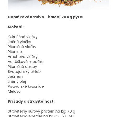
Doplňkové krmivo - balení 20 kg pytel
Složení:
Kukuřičné vločky
Ječné vločky
Pšeničné vločky
Pšenice
Hrachové vločky
Vojtěšková moučka
Pšeničné otruby
Svatojánský chléb
Ječmen
Lněný olej
Pivovarské kvasnice
Melasa
Přísady a stravitelnost:
Stravitelný surový protein na kg: 70 g
Stravitelná energie na kg OS: 12,6 MJ