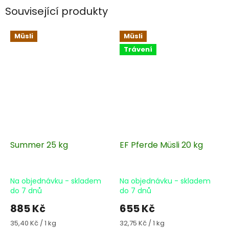
Související produkty
Müsli
Müsli
Trávení
Summer 25 kg
EF Pferde Müsli 20 kg
Na objednávku - skladem
Na objednávku - skladem
do 7 dnů
do 7 dnů
885 Kč
655 Kč
Měrná
Měrná
35,40 Kč / 1 kg
32,75 Kč / 1 kg