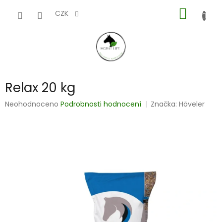
Přejít
NÁKUP
na
CZK
obsah
KOŠÍK
Relax 20 kg
Průměrné
Neohodnoceno
Podrobnosti hodnocení
Značka:
Höveler
hodnocení
produktu
je
0,0
z
5
hvězdiček.