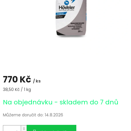
770 Kč
/ ks
Měrná
38,50 Kč / 1 kg
cena:
Na objednávku - skladem do 7 dnů
Můžeme doručit do:
14.8.2026