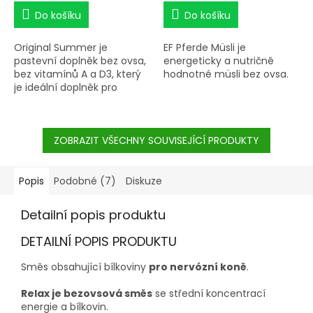
cena:
cena:
Do košíku
Do košíku
Original Summer je
EF Pferde Müsli je
pastevní doplněk bez ovsa,
energeticky a nutričně
bez vitamínů A a D3, který
hodnotné müsli bez ovsa.
je ideální doplněk pro
všechny koně a poníky s
• KOMPLETNÍ PÉČE • BEZ
celodenní pastvou.
OVSA • VYSOCE
STRAVITELNÉ • > 70 %
ZOBRAZIT VŠECHNY SOUVISEJÍCÍ PRODUKTY
OBILNÝCH VLOČEK •
PIVOVARSKÉ KVASNICE
Popis
Podobné (7)
Diskuze
Detailní popis produktu
DETAILNÍ POPIS PRODUKTU
Směs obsahující bílkoviny
pro nervózní koně
.
Relax je bezovsová směs
se střední koncentrací
energie a bílkovin.