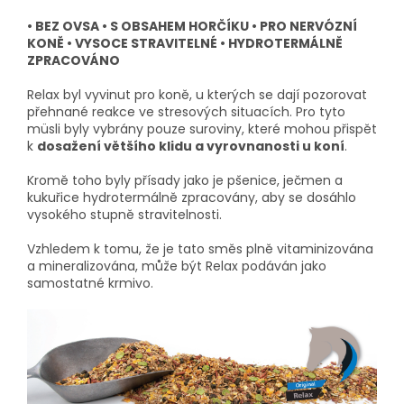
• BEZ OVSA • S OBSAHEM HORČÍKU • PRO NERVÓZNÍ
KONĚ • VYSOCE STRAVITELNÉ • HYDROTERMÁLNĚ
ZPRACOVÁNO
Relax byl vyvinut pro koně, u kterých se dají pozorovat
přehnané reakce ve stresových situacích. Pro tyto
müsli byly vybrány pouze suroviny, které mohou přispět
k
dosažení většího klidu a vyrovnanosti u koní
.
Kromě toho byly přísady jako je pšenice, ječmen a
kukuřice hydrotermálně zpracovány, aby se dosáhlo
vysokého stupně stravitelnosti.
Vzhledem k tomu, že je tato směs plně vitaminizována
a mineralizována, může být Relax podáván jako
samostatné krmivo.