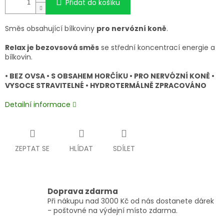
Přidat do košíku
Směs obsahující bílkoviny
pro nervózní koně
.
Relax je bezovsová směs
se střední koncentrací energie a
bílkovin.
• BEZ OVSA • S OBSAHEM HORČÍKU • PRO NERVÓZNÍ KONĚ •
VYSOCE STRAVITELNÉ • HYDROTERMÁLNĚ ZPRACOVÁNO
Detailní informace
ZEPTAT SE
HLÍDAT
SDÍLET
Doprava zdarma
Při nákupu nad 3000 Kč od nás dostanete dárek
- poštovné na výdejní místo zdarma.