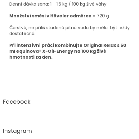
Denní dávka sena: 1 - 1,5 kg / 100 kg živé váhy
Množství směsi v Höveler odměrce
= 720 g
Čerstvá, ne příliš studená pitná voda by měla být vždy
dostatečná.
Při intenzívní práci kombinujte Original Relax s 50
ml equinova® X-Oil-Energy na 100 kg živé
hmotnosti za den.
Z
á
p
a
Facebook
t
í
Instagram