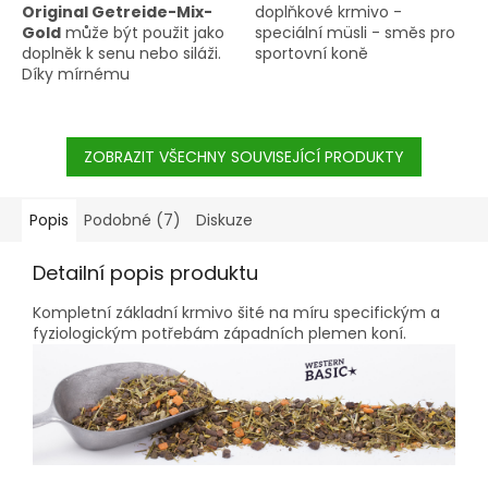
Original Getreide-Mix-
doplňkové krmivo -
Gold
může být použit jako
speciální müsli - směs pro
doplněk k senu nebo siláži.
sportovní koně
Díky mírnému
energetickému obsahu a
• BUDOVÁNÍ SVALŮ • BEZ
bílkovině je tato směs
MELASY • ENERGIE A VITALITA
perfektní
pro rekreační
• ŠETRNÝ K ŽALUDKU •
koně
.
ZOBRAZIT VŠECHNY SOUVISEJÍCÍ PRODUKTY
METABOLICKÁ ONEMOCNĚNÍ
Popis
Podobné (7)
Diskuze
Detailní popis produktu
Kompletní základní krmivo šité na míru specifickým a
fyziologickým potřebám západních plemen koní.