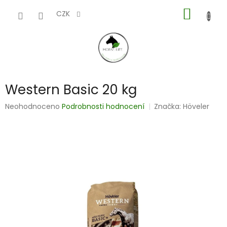
Přejít
NÁKUP
na
CZK
obsah
KOŠÍK
Western Basic 20 kg
Průměrné
Neohodnoceno
Podrobnosti hodnocení
Značka:
Höveler
hodnocení
produktu
je
0,0
z
5
hvězdiček.