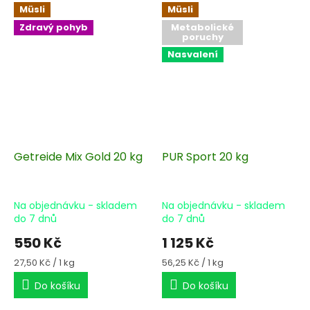
Müsli
Müsli
Zdravý pohyb
Metabolické
poruchy
Nasvalení
Getreide Mix Gold 20 kg
PUR Sport 20 kg
Na objednávku - skladem
Na objednávku - skladem
do 7 dnů
do 7 dnů
550 Kč
1 125 Kč
Měrná
Měrná
27,50 Kč / 1 kg
56,25 Kč / 1 kg
cena:
cena:
Do košíku
Do košíku