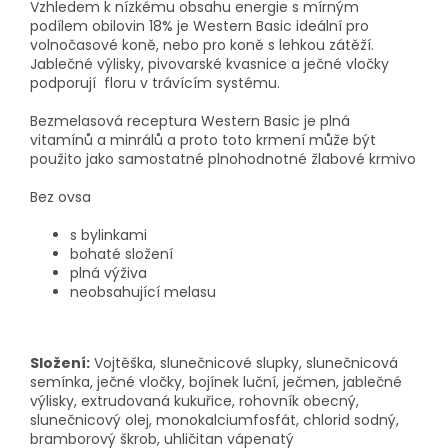
Vzhledem k nízkému obsahu energie s mírným
podílem obilovin 18% je Western Basic ideální pro
volnočasové koně, nebo pro koně s lehkou zátěží.
Jablečné výlisky, pivovarské kvasnice a ječné vločky
podporují floru v trávícím systému.
Bezmelasová receptura Western Basic je plná
vitamínů a minrálů a proto toto krmení může být
použito jako samostatné plnohodnotné žlabové krmivo
Bez ovsa
s bylinkami
bohaté složení
plná výživa
neobsahující melasu
Složení:
Vojtěška, slunečnicové slupky, slunečnicová
semínka, ječné vločky, bojínek luční, ječmen, jablečné
výlisky, extrudovaná kukuřice, rohovník obecný,
slunečnicový olej, monokalciumfosfát, chlorid sodný,
bramborový škrob, uhličitan vápenatý