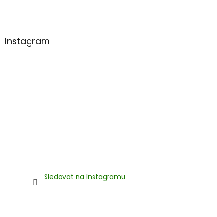
t
í
Instagram
Sledovat na Instagramu