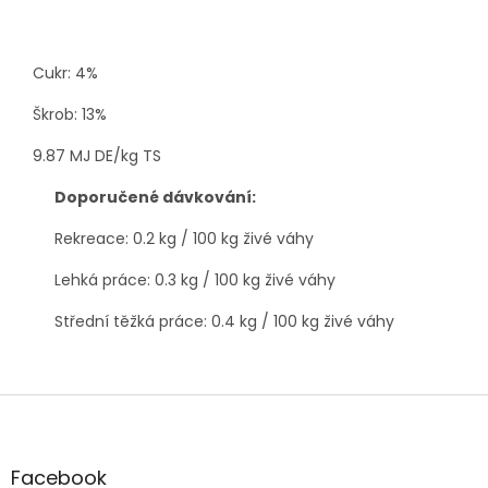
Cukr: 4%
Škrob: 13%
9.87 MJ DE/kg TS
Doporu
č
ené dávkování:
Rekreace: 0.2 kg / 100 kg živé váhy
Lehká práce: 0.3 kg / 100 kg živé váhy
Střední těžká práce: 0.4 kg / 100 kg živé váhy
Z
á
p
a
Facebook