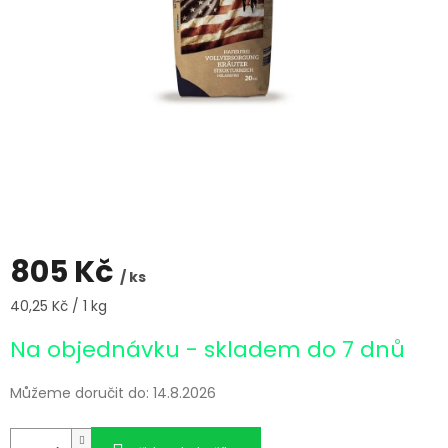
805 Kč
/ ks
Měrná
40,25 Kč / 1 kg
cena:
Na objednávku - skladem do 7 dnů
Můžeme doručit do:
14.8.2026