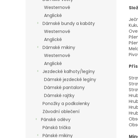
Westernové
Slož
Anglické
Ječ
Dámské bundy a kabáty
Kuku
Ove
Westernové
Pše
Anglické
Pšen
Dámské mikiny
Mel
Pivo
Westernové
Anglické
Přís
Jezdecké kalhoty/legíny
Stra
Dámské jezdecké legíny
Stra
Dámské pantalony
Stra
Hrub
Dámské rajtky
Hrub
Ponožky a podkolenky
Hrub
Závodní oblečení
Hrub
Obsa
Pánské oděvy
Obsa
Pánská trička
Pánské mikiny
Mine