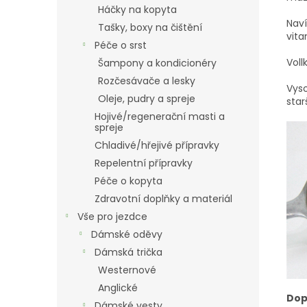
Háčky na kopyta
Naví
Tašky, boxy na čištění
vita
Péče o srst
Voll
Šampony a kondicionéry
Rozčesávače a lesky
Vyso
Oleje, pudry a spreje
star
Hojivé/regenerační masti a
spreje
Chladivé/hřejivé přípravky
Repelentní přípravky
Péče o kopyta
Zdravotní doplňky a materiál
Vše pro jezdce
Dámské oděvy
Dámská trička
Westernové
Anglické
Dop
Dámské vesty