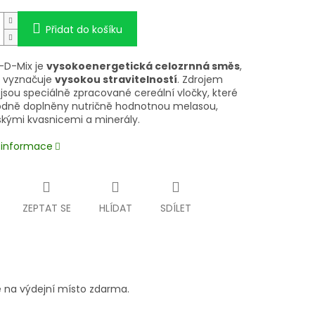
Přidat do košíku
-D-Mix je
vysokoenergetická celozrnná směs
,
e vyznačuje
vysokou stravitelností
. Zdrojem
jsou speciálně zpracované cereální vločky, které
odně doplněny nutričně hodnotnou melasou,
skými kvasnicemi a minerály.
í informace
ZEPTAT SE
HLÍDAT
SDÍLET
 na výdejní místo zdarma.