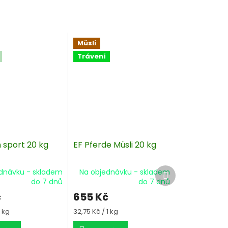
Müsli
Trávení
 sport 20 kg
EF Pferde Müsli 20 kg
Další
dnávku - skladem
Na objednávku - skladem
produkt
do 7 dnů
do 7 dnů
č
655 Kč
Měrná
1 kg
32,75 Kč / 1 kg
cena: