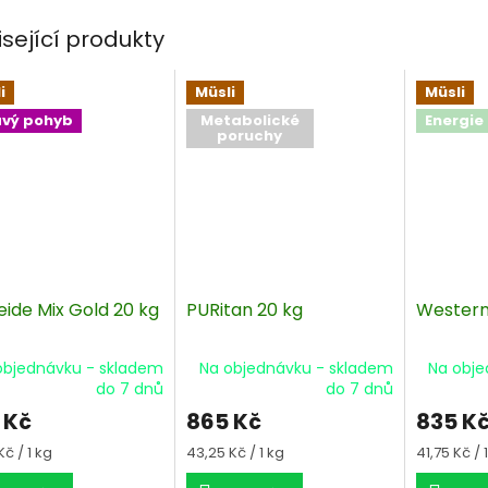
isející produkty
i
Müsli
Müsli
avý pohyb
Metabolické
Energie
poruchy
eide Mix Gold 20 kg
PURitan 20 kg
Western
objednávku - skladem
Na objednávku - skladem
Na obje
do 7 dnů
do 7 dnů
 Kč
865 Kč
835 K
á
Měrná
Měrná
Kč / 1 kg
43,25 Kč / 1 kg
41,75 Kč / 
cena:
cena: