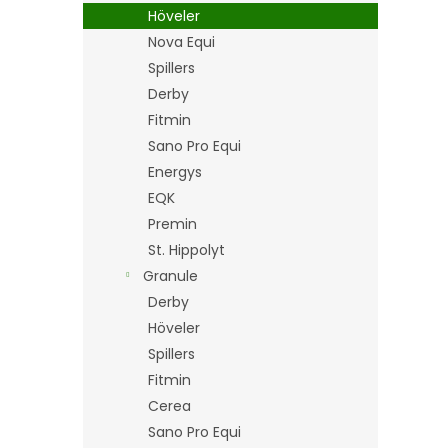
n
Höveler
e
Nova Equi
l
Spillers
Derby
Fitmin
Sano Pro Equi
Energys
EQK
Premin
St. Hippolyt
Granule
Derby
Höveler
Spillers
Fitmin
Cerea
Sano Pro Equi