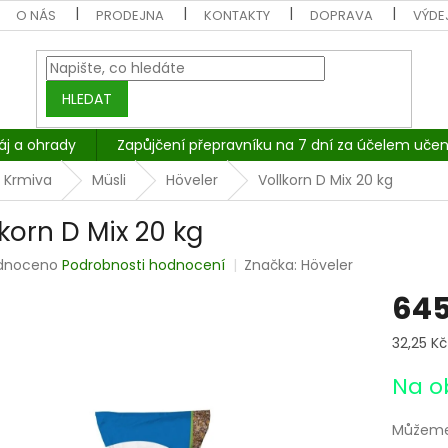
O NÁS
PRODEJNA
KONTAKTY
DOPRAVA
VÝDEJ
HLEDAT
áj a ohrady
Zapůjčení přepravníku na 7 dní za účelem učen
Krmiva
Müsli
Höveler
Vollkorn D Mix 20 kg
lkorn D Mix 20 kg
rné
dnoceno
Podrobnosti hodnocení
Značka:
Höveler
cení
645
tu
Měrná
32,25 Kč 
cena:
Na o
ček.
Můžeme 