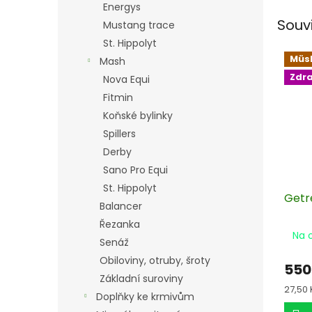
Energys
Souv
Mustang trace
St. Hippolyt
Müsl
Mash
Zdr
Nova Equi
Fitmin
Koňské bylinky
Spillers
Derby
Sano Pro Equi
St. Hippolyt
Getr
Balancer
Řezanka
Na 
Senáž
Obiloviny, otruby, šroty
550
Základní suroviny
Měrn
27,50 
Doplňky ke krmivům
cena: