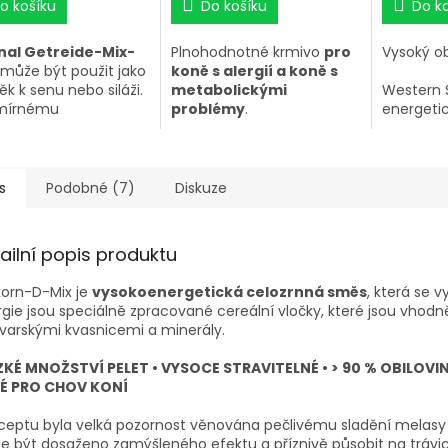
o košíku
Do košíku
Do k
nal Getreide-Mix-
Plnohodnotné krmivo
pro
Vysoký ob
může být použit jako
koně s alergií a koně s
ěk k senu nebo siláži.
metabolickými
Western 
 mírnému
problémy
.
energeti
getickému obsahu a
nízkým o
vině je tato směs
• bez zrna a melasy
Tato smě
ktní
pro rekreační
• nízký obsah škrobu a
pokrývá 
.
cukrů
vitálních
s
Podobné (7)
Diskuze
• vysoký podíl vlákniny,
koní ve s
vitaminů a minerálních
intenzivní
látek
ailní popis produktu
korn-D-Mix je
vysokoenergetická celozrnná směs
, která se 
gie jsou speciálně zpracované cereální vločky, které jsou vho
varskými kvasnicemi a minerály.
ÍZKÉ MNOŽSTVÍ PELET • VYSOCE STRAVITELNÉ • > 90 % OBILOV
É PRO CHOV KONÍ
ceptu byla velká pozornost věnována pečlivému sladění melasy 
 být dosaženo zamýšleného efektu a příznivě působit na trávic