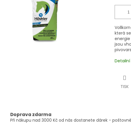
Vollkorn
která s
energie 
jsou vh
pivovar
Detailn
TISK
Doprava zdarma
Při nákupu nad 3000 Kč od nás dostanete dárek - poštovné