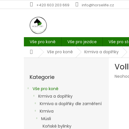
Přejít
+420 603 203 669
info@horselife.cz
na
obsah
Vše pro koně
Vše pro jezdce
Vše pro st
Domů
Vše pro koně
Krmiva a doplňky
P
Vol
o
Přeskočit
s
Průmě
Kategorie
Neoho
kategorie
t
hodno
r
produk
Vše pro koně
a
je
Krmiva a doplňky
n
0,0
z
Krmiva a doplňky dle zaměření
n
5
í
Krmiva
hvězdi
p
Müsli
a
Koňské bylinky