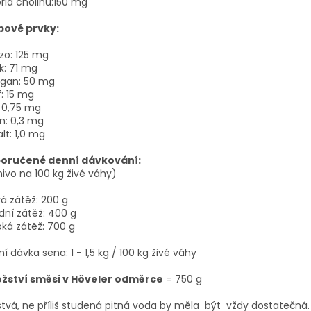
rid cholinu:150 mg
pové prvky:
zo: 125 mg
k: 71 mg
gan: 50 mg
: 15 mg
 0,75 mg
n: 0,3 mg
lt: 1,0 mg
oručené denní dávkování:
ivo na 100 kg živé váhy)
á zátěž: 200 g
dní zátěž: 400 g
ká zátěž: 700 g
í dávka sena: 1 - 1,5 kg / 100 kg živé váhy
žství směsi v Höveler odměrce
= 750 g
tvá, ne příliš studená pitná voda by měla být vždy dostatečná.