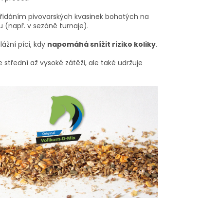
 přidáním pivovarských kvasinek bohatých na
u (např. v sezóně turnaje).
žní píci, kdy
napomáhá snížit riziko koliky
.
střední až vysoké zátěži, ale také udržuje