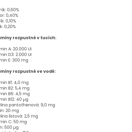
ík: 0,60%
or: 0,40%
ík: 0,10%
k: 0,20%
amíny rozpustné v tucích:
min A: 20.000 UI
min D3: 2.000 UI
min E: 300 mg
amíny rozpustné ve vodě:
min B1: 4,0 mg
min B2: 5,4 mg
min B6: 4,5 mg
min B12: 40 µg
lina pantothenová: 9,0 mg
in: 20 mg
lina listová: 2,5 mg
amin C: 50 mg
in: 500 µg