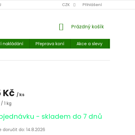
NÍ MÍSTO: BALÍKOVNA, PPL, GLS, SUPERVÝDEJNY, UPS
CZK
Přihlášení
POHOTOVOST
NÁKUPNÍ
Prázdný košík
KOŠÍK
í nakládání
Přeprava koní
Akce a slevy
E-booky 
 Kč
/ ks
/ 1 kg
bjednávku - skladem do 7 dnů
doručit do:
14.8.2026