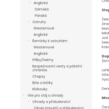
Chlo
Anglická
Dámská
Sto
Pánská
Žele
Ostruhy
Zine
Westernové
Man
Měď
Anglické
Jod:
Řemínky k ostruhám
Sele
Koba
Westernové
Anglické
Dop
Přilby/helmy
(krm
Bezpečnostní vesty a páteřní
Lehk
chrániče
Stře
Chapsy
Vyso
Biče a bičíky
Denn
Klobouky
Vše pro stáj a ohrady
Mno
Ohrady a příslušenství
Čers
Zdroje impulzů a příslušenství