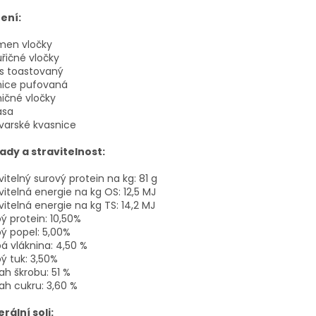
ení:
men vločky
řičné vločky
s toastovaný
nice pufovaná
ičné vločky
asa
varské kvasnice
ady a stravitelnost:
vitelný surový protein na kg: 81 g
vitelná energie na kg OS: 12,5 MJ
vitelná energie na kg TS: 14,2 MJ
ý protein: 10,50%
ý popel: 5,00%
á vláknina: 4,50 %
ý tuk: 3,50%
h škrobu: 51 %
h cukru: 3,60 %
rální soli: