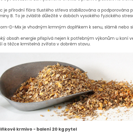
c je přírodní flóra tlustého střeva stabilizována a podporována
miny B. To je zvláště důležité v dobách vysokého fyzického stres
korn-D-Mix je vhodným krmným doplňkem k senu, slámě nebo silá
ký obsah energie přispívá nejen k potřebným výkonům u koní ve 
ší a těžce krmitelná zvířata v dobrém stavu.
lňkové krmivo - balení 20 kg pytel