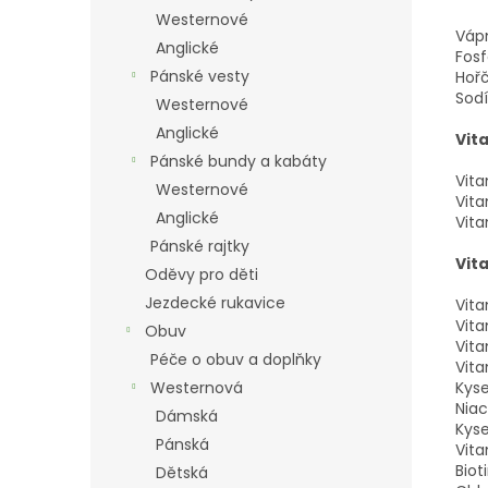
Westernové
Vápn
Anglické
Fosf
Pánské vesty
Hořč
Sodí
Westernové
Anglické
Vit
Pánské bundy a kabáty
Vita
Westernové
Vita
Anglické
Vita
Pánské rajtky
Vit
Oděvy pro děti
Jezdecké rukavice
Vita
Vita
Obuv
Vita
Péče o obuv a doplňky
Vita
Kyse
Westernová
Niac
Dámská
Kyse
Pánská
Vit
Biot
Dětská