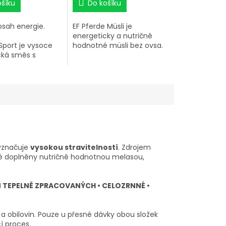
ošíku
Do košíku
sah energie.
EF Pferde Müsli je
energeticky a nutričně
Sport je vysoce
hodnotné müsli bez ovsa.
cká směs s
bsahem obilovin.
• KOMPLETNÍ PÉČE • BEZ
s kompletně
OVSA • VYSOCE
požadavky
STRAVITELNÉ • > 70 %
 látek u západních
OBILNÝCH VLOČEK •
třední až
PIVOVARSKÉ KVASNICE
 zátěži.
vyznačuje
vysokou stravitelností
. Zdrojem
dně doplněny nutričně hodnotnou melasou,
IN TEPELNĚ ZPRACOVANÝCH • CELOZRNNÉ •
a obilovin. Pouze u přesné dávky obou složek
í proces.