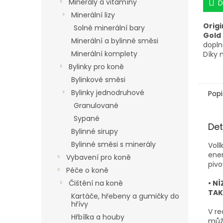
Minerály a vitamíny
D
Minerální lizy
Origi
Solné minerální bary
Gold
Minerální a bylinné směsi
dopln
Minerální komplety
Díky
ener
Bylinky pro koně
bílko
Bylinkové směsi
perfe
koně
Bylinky jednodruhové
Popi
Granulované
Sypané
Det
Bylinné sirupy
Bylinné směsi s minerály
Voll
ener
Vybavení pro koně
pivo
Péče o koně
• N
Čištění na koně
TAK
Kartáče, hřebeny a gumičky do
hřívy
V re
Hřbílka a houby
může