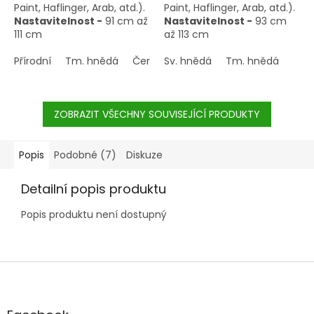
Paint, Haflinger, Arab, atd.).
Paint, Haflinger, Arab, atd.).
Nastavitelnost -
91 cm až
Nastavitelnost -
93 cm
111 cm
až 113 cm
Přírodní
Tm. hnědá
Černohnědá
Sv. hnědá
Tm. hnědá
ZOBRAZIT VŠECHNY SOUVISEJÍCÍ PRODUKTY
Popis
Podobné (7)
Diskuze
Detailní popis produktu
Popis produktu není dostupný
Z
á
p