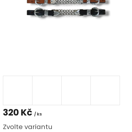
320 Kč
/ ks
Měrná
Zvolte variantu
cena: