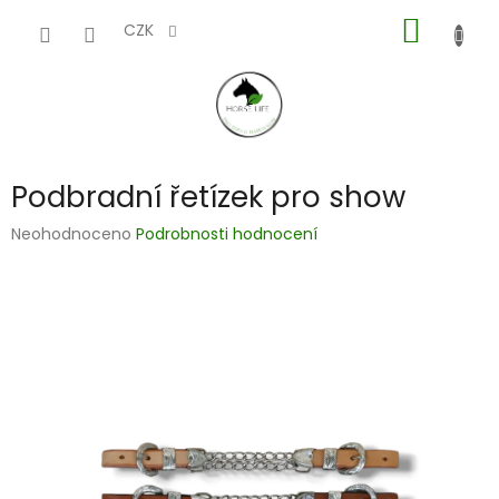
Přejít
NÁKUP
na
CZK
obsah
KOŠÍK
Podbradní řetízek pro show
Průměrné
Neohodnoceno
Podrobnosti hodnocení
hodnocení
produktu
je
0,0
z
5
hvězdiček.