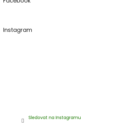
a
Facebook
t
í
Instagram
Sledovat na Instagramu