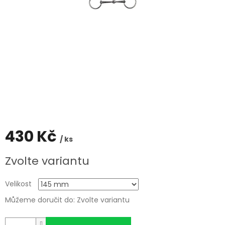
430 Kč
/ ks
Měrná
Zvolte variantu
cena:
Velikost
Můžeme doručit do:
Zvolte variantu