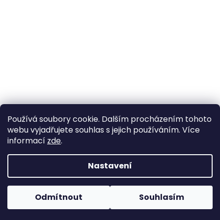
Používá soubory cookie. Dalším procházením tohoto
webu vyjadřujete souhlas s jejich používáním. Více
informací
zde
.
Nastavení
Vytvořil Shoptet
Pokud u nás nenajdete konkrétní produkt, neváhejte se
ozvat. Ve většině případů jej můžeme zajistit na
Odmítnout
Souhlasím
Copyright 2026
Horse life
. Všechna práva vyhrazena.
objednávku nebo od jiného dodavatele.