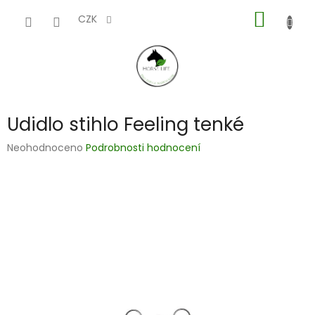
Přejít
NÁKUP
na
CZK
obsah
KOŠÍK
Udidlo stihlo Feeling tenké
Průměrné
Neohodnoceno
Podrobnosti hodnocení
hodnocení
produktu
je
0,0
z
5
hvězdiček.