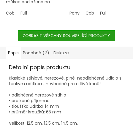
měkce podložena na
nánosníku i nátylníku.
Cob
Full
Pony
Cob
Full
ZOBRAZIT VŠECHNY SOUVISEJÍCÍ PRODUKTY
Popis
Podobné (7)
Diskuze
Detailní popis produktu
Klasické stihlové, nerezové, plné-neodlehčené udidlo s
tenkým udítkem, nevhodné pro citlivé koně!
• odlehčené nerezové stihlo
• pro koně příjemné
• tloušťka udítka: 14 mm
• průměr kroužků: 65 mm
Velikost: 12,5 cm, 13,5 cm, 14,5 cm.