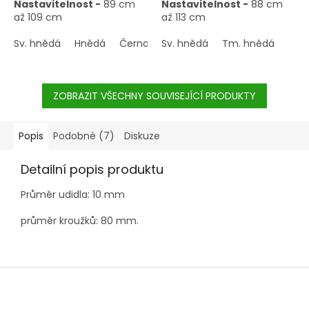
Nastavitelnost -
89 cm
Nastavitelnost -
88 cm
až 109 cm
až 113 cm
Sv. hnědá
Hnědá
Černohnědá
Sv. hnědá
Tm. hnědá
ZOBRAZIT VŠECHNY SOUVISEJÍCÍ PRODUKTY
Popis
Podobné (7)
Diskuze
Detailní popis produktu
Průměr udidla: 10 mm
průměr kroužků: 80 mm.
Z
á
p