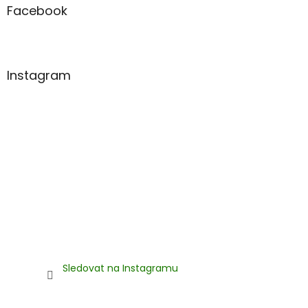
a
Facebook
t
í
Instagram
Sledovat na Instagramu