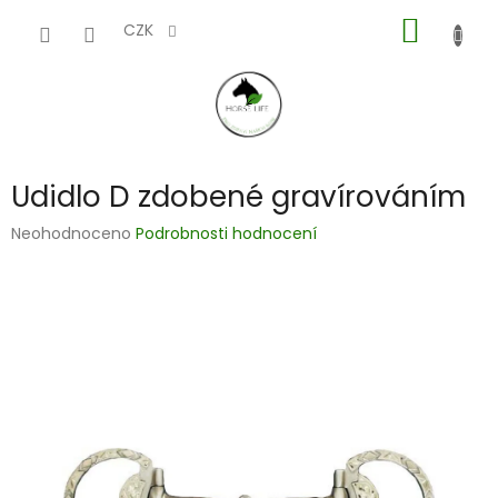
Přejít
NÁKUP
na
CZK
obsah
KOŠÍK
Udidlo D zdobené gravírováním
Průměrné
Neohodnoceno
Podrobnosti hodnocení
hodnocení
produktu
je
0,0
z
5
hvězdiček.