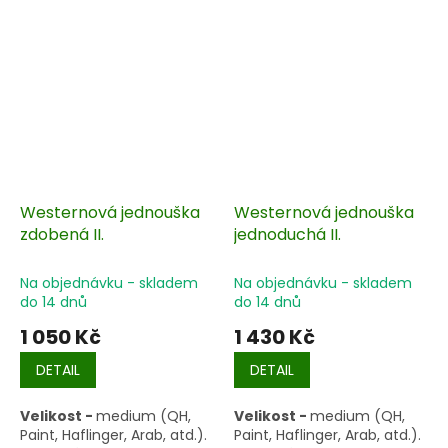
Westernová jednouška
Westernová jednouška
zdobená II.
jednoduchá II.
Na objednávku - skladem
Na objednávku - skladem
do 14 dnů
do 14 dnů
1 050 Kč
1 430 Kč
DETAIL
DETAIL
Velikost -
medium (QH,
Velikost -
medium (QH,
Paint, Haflinger, Arab, atd.).
Paint, Haflinger, Arab, atd.).