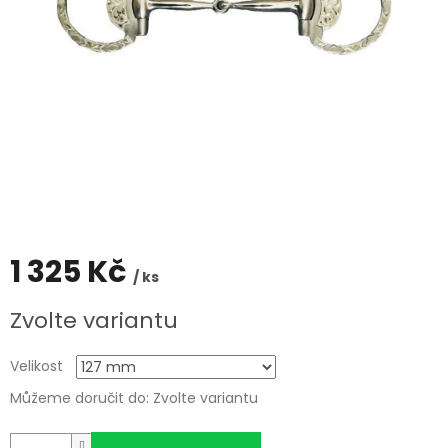
1 325 Kč
/ ks
Měrná
Zvolte variantu
cena:
Velikost
Můžeme doručit do:
Zvolte variantu