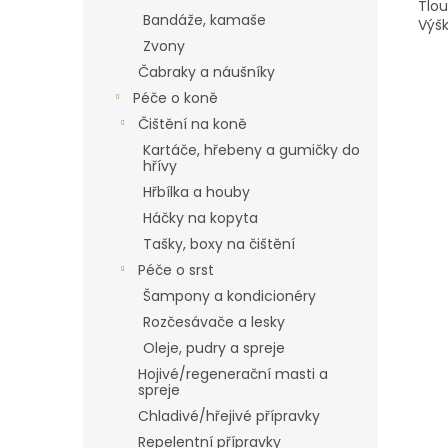
Tlou
Bandáže, kamaše
Výš
Zvony
Čabraky a náušníky
Péče o koně
Čištění na koně
Kartáče, hřebeny a gumičky do
hřívy
Hřbílka a houby
Háčky na kopyta
Tašky, boxy na čištění
Péče o srst
Šampony a kondicionéry
Rozčesávače a lesky
Oleje, pudry a spreje
Hojivé/regenerační masti a
spreje
Chladivé/hřejivé přípravky
Repelentní přípravky