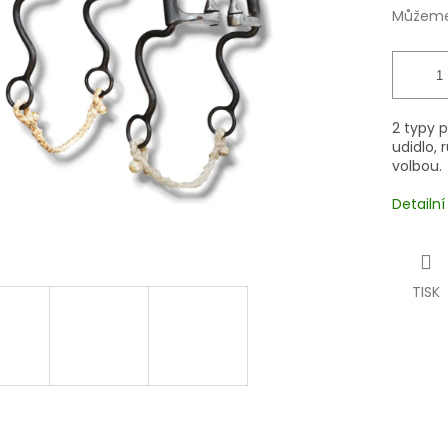
Můžeme 
2 typy p
udidlo,
volbou.
Detailn
TISK