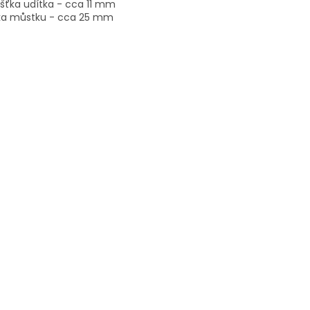
šťka udítka - cca 11 mm
ka můstku - cca 25 mm