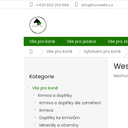
Přejít
+420 603 203 669
info@horselife.cz
na
obsah
Vše pro koně
Vše pro jezdce
Vše pro st
Domů
Vše pro koně
Vybavení pro koně
P
Wes
o
Přeskočit
s
Průmě
Kategorie
Neoho
kategorie
t
hodno
r
produk
Vše pro koně
a
je
Krmiva a doplňky
n
0,0
z
Krmiva a doplňky dle zaměření
n
5
í
Krmiva
hvězdi
p
Doplňky ke krmivům
a
Minerály a vitamíny