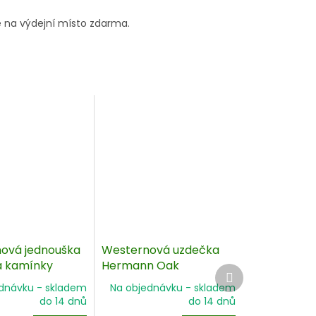
 na výdejní místo zdarma.
ová jednouška
Westernová uzdečka
 kamínky
Hermann Oak
Další
produkt
dnávku - skladem
Na objednávku - skladem
do 14 dnů
do 14 dnů