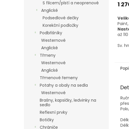
S filcem/plstí a neoprenové
1 27
Anglické
Podsedlové dečky
Velik
Paint,
Korekční podložky
Nasta
Podbřišníky
až 11
Westernové
Sv. h
Anglické
Třmeny
Westernové
Popi
Anglické
Třmenové řemeny
Potahy a obaly na sedla
Det
Westernové
Ručn
Brašny, kapsičky, ledvinky na
přes
sedlo
Poku
Reflexní prvky
Botičky
Dél
Dél
Chrániče