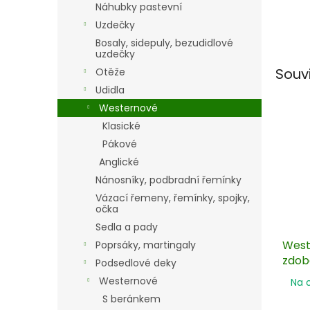
Náhubky pastevní
Uzdečky
Bosaly, sidepuly, bezudidlové
uzdečky
Souv
Otěže
Udidla
Westernové
Klasické
Pákové
Anglické
Nánosníky, podbradní řemínky
Vázací řemeny, řemínky, spojky,
očka
Sedla a pady
West
Poprsáky, martingaly
zdob
Podsedlové deky
Westernové
Na 
S beránkem