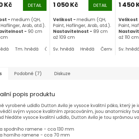
0 Kč
1 050 Kč
1 450 
DETAIL
DETAIL
ost -
medium (QH,
Velikost -
medium (QH,
Velikost
 Haflinger, Arab, atd.).
Paint, Haflinger, Arab, atd.).
Paint, Haf
vitelnost -
90 cm
Nastavitelnost -
89 cm
Nastavit
0 cm
až 109 cm
až 110 cm
nědá
Tm. hnědá
Černohnědá
Sv. hnědá
Hnědá
Černohnědá
Sv. hněd
s
Podobné (7)
Diskuze
ailní popis produktu
ě vyrobené udidlo Dutton Avila je vysoce kvalitní páka, který je i
vědčí svým vysoce kvalitním zpracováním, jsou anatomicky tva
d hledáte vysoce kvalitní udidlo, Dutton Avila je tou správnou vo
ka spodního ramene - cca 130 mm
ka horního ramene - cca 70 mm