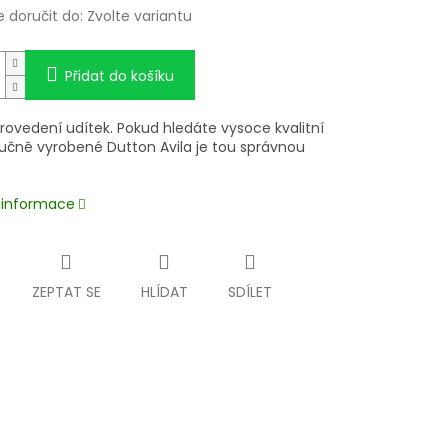
doručit do:
Zvolte variantu
Přidat do košíku
rovedení udítek. Pokud hledáte vysoce kvalitní
 ručně vyrobené Dutton Avila je tou správnou
í informace
ZEPTAT SE
HLÍDAT
SDÍLET