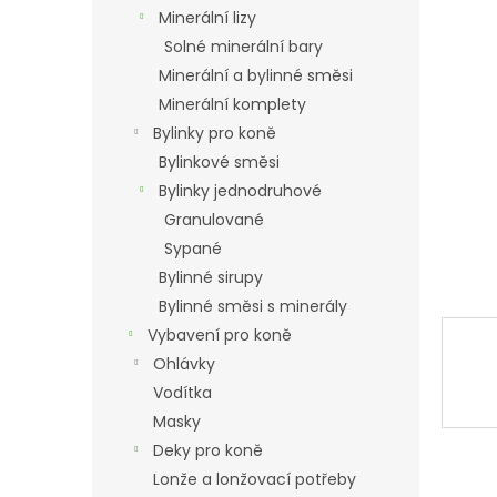
n
Minerální lizy
e
Solné minerální bary
l
Minerální a bylinné směsi
Minerální komplety
Bylinky pro koně
Bylinkové směsi
Bylinky jednodruhové
Granulované
Sypané
Bylinné sirupy
Bylinné směsi s minerály
Vybavení pro koně
Ohlávky
Vodítka
Masky
Deky pro koně
Lonže a lonžovací potřeby