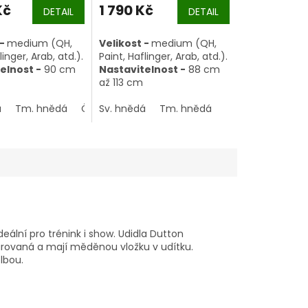
Kč
1 790 Kč
DETAIL
DETAIL
 -
medium (QH,
Velikost -
medium (QH,
linger, Arab, atd.).
Paint, Haflinger, Arab, atd.).
elnost -
90 cm
Nastavitelnost -
88 cm
až 113 cm
á
Tm. hnědá
Černohnědá
Sv. hnědá
Tm. hnědá
deální pro trénink i show. Udidla Dutton
rovaná a mají měděnou vložku v udítku.
lbou.