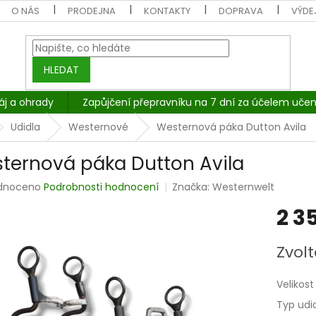
O NÁS
PRODEJNA
KONTAKTY
DOPRAVA
VÝDEJ
HLEDAT
áj a ohrady
Zapůjčení přepravníku na 7 dní za účelem učen
Udidla
Westernové
Westernová páka Dutton Avila
ternová páka Dutton Avila
rné
dnoceno
Podrobnosti hodnocení
Značka:
Westernwelt
cení
2 3
tu
Měrná
Zvolt
cena:
ček.
Velikost
Typ udi