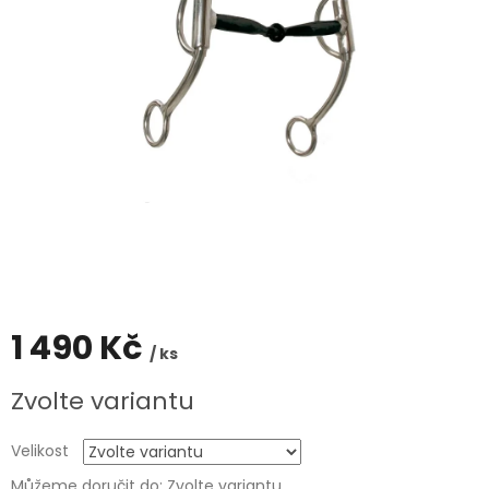
1 490 Kč
/ ks
Měrná
Zvolte variantu
cena:
Velikost
Můžeme doručit do:
Zvolte variantu