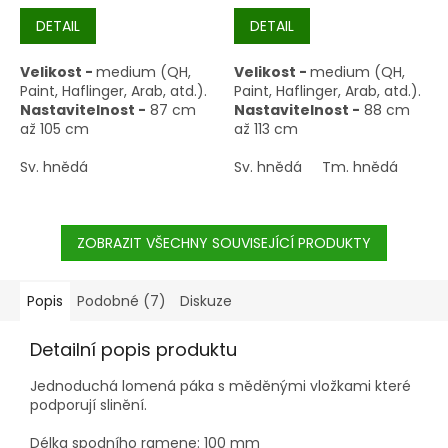
DETAIL
DETAIL
Velikost -
medium (QH,
Velikost -
medium (QH,
Paint, Haflinger, Arab, atd.).
Paint, Haflinger, Arab, atd.).
Nastavitelnost -
87 cm
Nastavitelnost -
88 cm
až 105 cm
až 113 cm
Sv. hnědá
Sv. hnědá
Tm. hnědá
ZOBRAZIT VŠECHNY SOUVISEJÍCÍ PRODUKTY
Popis
Podobné (7)
Diskuze
Detailní popis produktu
Jednoduchá lomená páka s měděnými vložkami které
podporují slinění.
Délka spodního ramene: 100 mm