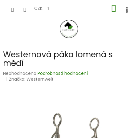
Přejít
NÁKUP
na
CZK
obsah
KOŠÍK
Westernová páka lomená s
mědí
Průměrné
Neohodnoceno
Podrobnosti hodnocení
hodnocení
Značka:
Westernwelt
produktu
je
0,0
z
5
hvězdiček.