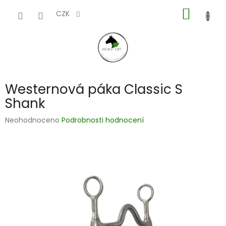
Přejít
NÁKUP
na
CZK
obsah
KOŠÍK
Westernová páka Classic S
Shank
Průměrné
Neohodnoceno
Podrobnosti hodnocení
hodnocení
produktu
je
0,0
z
5
hvězdiček.