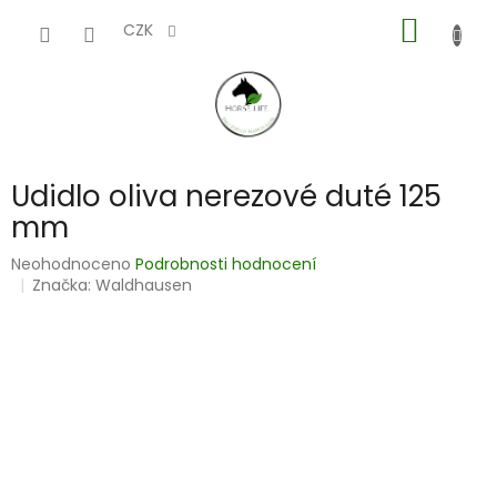
Přejít
NÁKUP
na
CZK
obsah
KOŠÍK
Udidlo oliva nerezové duté 125
mm
Průměrné
Neohodnoceno
Podrobnosti hodnocení
hodnocení
Značka:
Waldhausen
produktu
je
0,0
z
5
hvězdiček.