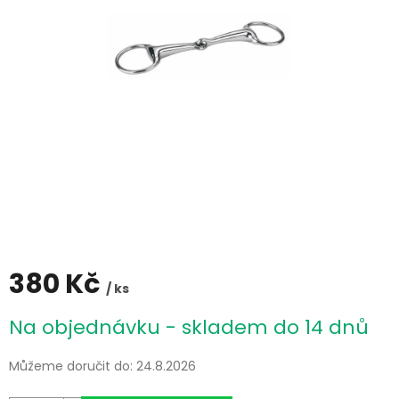
380 Kč
/ ks
Měrná
Na objednávku - skladem do 14 dnů
cena:
Můžeme doručit do:
24.8.2026