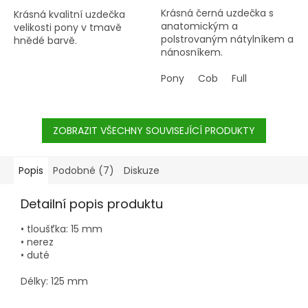
Krásná černá uzdečka s
Krásná kvalitní uzdečka
anatomickým a
velikosti pony v tmavě
polstrovaným nátylníkem a
hnědé barvě.
nánosníkem.
Pony
Cob
Full
ZOBRAZIT VŠECHNY SOUVISEJÍCÍ PRODUKTY
Popis
Podobné (7)
Diskuze
Detailní popis produktu
• tloušťka: 15 mm
• nerez
• duté
Délky: 125 mm