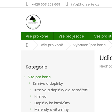
Přejít
+420 603 203 669
info@horselife.cz
na
obsah
Vše pro koně
Vše pro jezdce
Vše pro st
Domů
Vše pro koně
Vybavení pro koně
P
Udi
o
Přeskočit
s
Průmě
Kategorie
Neoho
kategorie
t
hodno
r
produk
Vše pro koně
a
je
Krmiva a doplňky
n
0,0
z
Krmiva a doplňky dle zaměření
n
5
í
Krmiva
hvězdi
p
Doplňky ke krmivům
a
Minerály a vitamíny