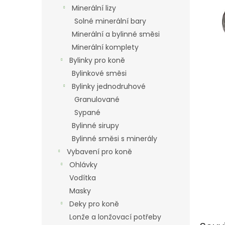
n
Minerální lizy
e
Solné minerální bary
l
Minerální a bylinné směsi
Minerální komplety
Bylinky pro koně
Bylinkové směsi
Bylinky jednodruhové
Granulované
Sypané
Bylinné sirupy
Bylinné směsi s minerály
Vybavení pro koně
Ohlávky
Vodítka
Masky
Deky pro koně
Lonže a lonžovací potřeby