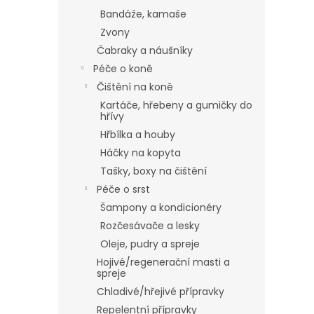
Bandáže, kamaše
Zvony
Čabraky a náušníky
Péče o koně
Čištění na koně
Kartáče, hřebeny a gumičky do
hřívy
Hřbílka a houby
Háčky na kopyta
Tašky, boxy na čištění
Péče o srst
Šampony a kondicionéry
Rozčesávače a lesky
Oleje, pudry a spreje
Hojivé/regenerační masti a
spreje
Chladivé/hřejivé přípravky
Repelentní přípravky