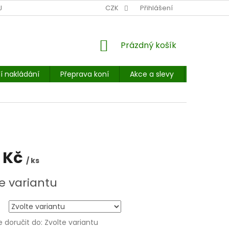
NÍ MÍSTO: BALÍKOVNA, PPL, GLS, SUPERVÝDEJNY, UPS
CZK
Přihlášení
POHOTOVOST
NÁKUPNÍ
Prázdný košík
KOŠÍK
í nakládání
Přeprava koní
Akce a slevy
E-booky 
 Kč
/ ks
e variantu
doručit do:
Zvolte variantu