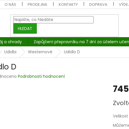
O NÁS
PRODEJNA
KONTAKTY
DOPRAVA
VÝDEJ
HLEDAT
áj a ohrady
Zapůjčení přepravníku na 7 dní za účelem učen
Udidla
Westernové
Udidlo D
dlo D
rné
dnoceno
Podrobnosti hodnocení
cení
745
tu
Měrná
Zvolt
cena:
ček.
Velikost
Můžeme 