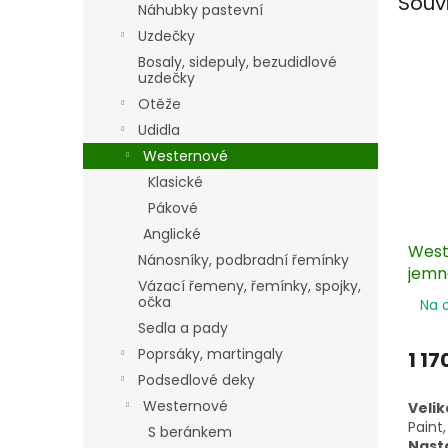
Souv
Náhubky pastevní
Uzdečky
Bosaly, sidepuly, bezudidlové
uzdečky
Otěže
Udidla
Westernové
Klasické
Pákové
Anglické
West
Nánosníky, podbradní řemínky
jemn
Vázací řemeny, řemínky, spojky,
očka
Na 
Sedla a pady
Poprsáky, martingaly
1 17
Podsedlové deky
Westernové
Velik
Paint,
S beránkem
Nasta