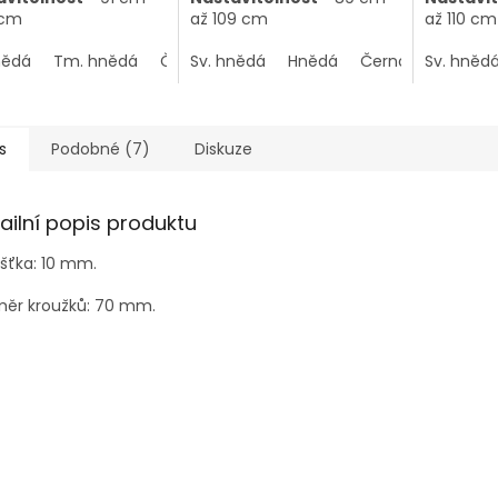
 cm
až 109 cm
až 110 cm
nědá
Tm. hnědá
Černohnědá
Sv. hnědá
Hnědá
Černohnědá
Sv. hněd
s
Podobné (7)
Diskuze
ailní popis produktu
šťka: 10 mm.
měr kroužků: 70 mm.