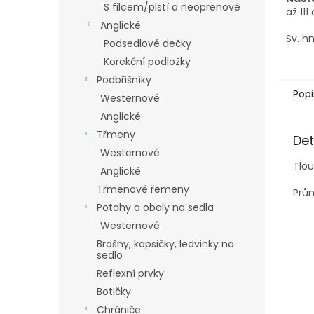
S filcem/plstí a neoprenové
až 111
Anglické
Sv. h
Podsedlové dečky
Korekční podložky
Podbřišníky
Popi
Westernové
Anglické
Třmeny
Det
Westernové
Tlou
Anglické
Třmenové řemeny
Prů
Potahy a obaly na sedla
Westernové
Brašny, kapsičky, ledvinky na
sedlo
Reflexní prvky
Botičky
Chrániče