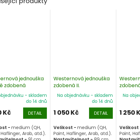
isející produkty
ernová jednouška
Westernová jednouška
Western
ě zdobená
zdobená II.
zdobená
objednávku - skladem
Na objednávku - skladem
Na obje
do 14 dnů
do 14 dnů
0 Kč
1 050 Kč
1 250 
DETAIL
DETAIL
ost -
medium (QH,
Velikost -
medium (QH,
Velikost
 Haflinger, Arab, atd.).
Paint, Haflinger, Arab, atd.).
Paint, Haf
vitelnost -
91 cm
Nastavitelnost -
89 cm
Nastavit