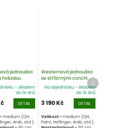
ová jednouška
Westernová jednouška
 hvězdou
se stříbrnými conchi
Další
produkt
dnávku - skladem
Na objednávku - skladem
do 14 dnů
do 14 dnů
Kč
3 190 Kč
DETAIL
DETAIL
 -
medium (QH,
Velikost -
medium (QH,
linger, Arab, atd.).
Paint, Haflinger, Arab, atd.).
elnost -
90 cm
Nastavitelnost -
93 cm