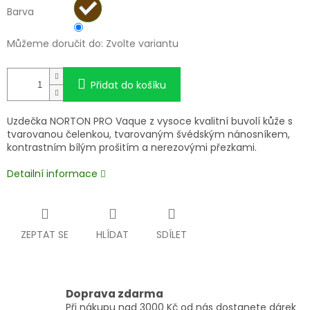
Barva
Můžeme doručit do:
Zvolte variantu
Přidat do košíku
Uzdečka NORTON PRO Vaque z vysoce kvalitní buvolí kůže s
tvarovanou čelenkou, tvarovaným švédským nánosníkem,
kontrastním bílým prošitím a nerezovými přezkami.
Detailní informace
ZEPTAT SE
HLÍDAT
SDÍLET
Doprava zdarma
Při nákupu nad 3000 Kč od nás dostanete dárek