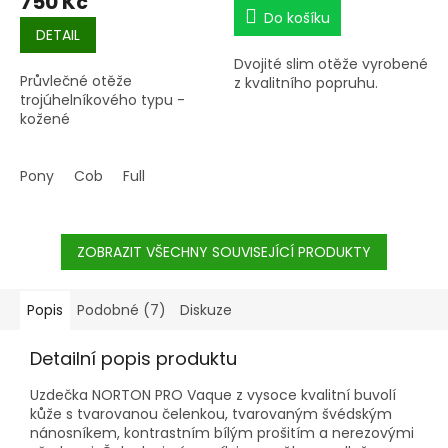
750 Kč
Do košíku
DETAIL
Dvojité slim otěže vyrobené
Průvlečné otěže
z kvalitního popruhu.
trojúhelníkového typu -
kožené
Pony
Cob
Full
ZOBRAZIT VŠECHNY SOUVISEJÍCÍ PRODUKTY
Popis
Podobné (7)
Diskuze
Detailní popis produktu
Uzdečka NORTON PRO Vaque z vysoce kvalitní buvolí
kůže s tvarovanou čelenkou, tvarovaným švédským
nánosníkem, kontrastním bílým prošitím a nerezovými