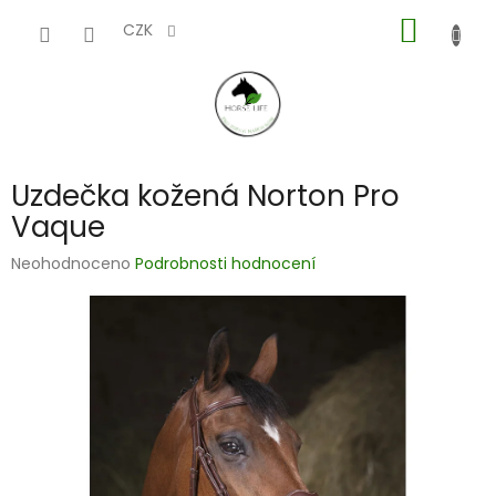
Přejít
NÁKUP
na
CZK
obsah
KOŠÍK
Uzdečka kožená Norton Pro
Vaque
Průměrné
Neohodnoceno
Podrobnosti hodnocení
hodnocení
produktu
je
0,0
z
5
hvězdiček.