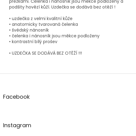
přezkami. Čelenka i nánosník jsou měkce podloženy a
podšity hovězí kůží. Uzdečka se dodává bez otěží !
• uzdečka z velmi kvalitní kůže
• anatomicky tvarovaná čelenka
• švédský nánosník
• čelenka i nánosník jsou měkce podloženy
• kontrastní bílý prošev
• UZDEČKA SE DODÁVÁ BEZ OTĚŽÍ !!!
Z
á
p
a
Facebook
t
í
Instagram