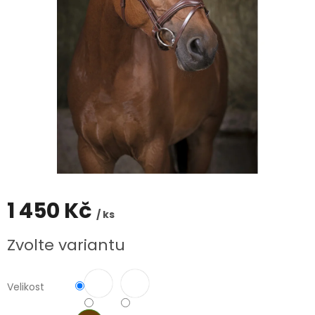
1 450 Kč
/ ks
Měrná
Zvolte variantu
cena:
Velikost