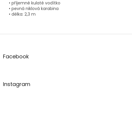
• příjemné kulaté vodítko
• pevná niklová karabina
• délka: 2,3 m
Z
á
p
a
Facebook
t
í
Instagram