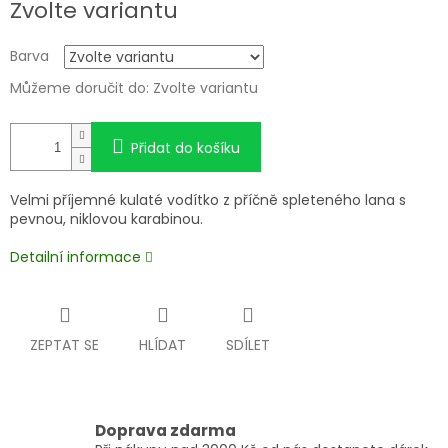
Zvolte variantu
cena:
Barva
Můžeme doručit do:
Zvolte variantu
Přidat do košíku
Velmi příjemné kulaté vodítko z příčně spleteného lana s
pevnou, niklovou karabinou.
Detailní informace
ZEPTAT SE
HLÍDAT
SDÍLET
Doprava zdarma