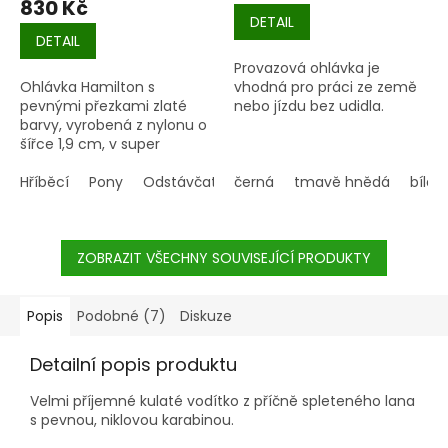
830 Kč
DETAIL
DETAIL
Provazová ohlávka je
Ohlávka Hamilton s
vhodná pro práci ze země
pevnými přezkami zlaté
nebo jízdu bez udidla.
barvy, vyrobená z nylonu o
šířce 1,9 cm, v super
kvalitě.
Hříběcí
Pony
Odstávčata
černá
tmavě hnědá
bílá
ZOBRAZIT VŠECHNY SOUVISEJÍCÍ PRODUKTY
Popis
Podobné (7)
Diskuze
Detailní popis produktu
Velmi příjemné kulaté vodítko z příčně spleteného lana
s pevnou, niklovou karabinou.