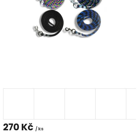
270 Kč
/ ks
Měrná