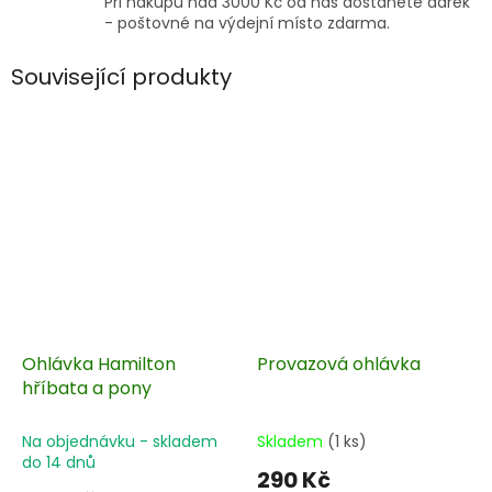
Při nákupu nad 3000 Kč od nás dostanete dárek
- poštovné na výdejní místo zdarma.
Související produkty
Ohlávka Hamilton
Provazová ohlávka
hříbata a pony
Na objednávku - skladem
Skladem
(1 ks)
do 14 dnů
290 Kč