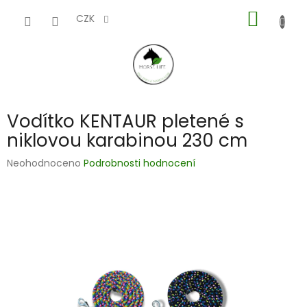
Přejít
NÁKUP
na
CZK
obsah
KOŠÍK
Vodítko KENTAUR pletené s
niklovou karabinou 230 cm
Průměrné
Neohodnoceno
Podrobnosti hodnocení
hodnocení
produktu
je
0,0
z
5
hvězdiček.