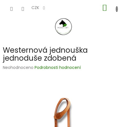
Přejít
NÁKUP
na
CZK
obsah
KOŠÍK
Westernová jednouška
jednoduše zdobená
Průměrné
Neohodnoceno
Podrobnosti hodnocení
hodnocení
produktu
je
0,0
z
5
hvězdiček.