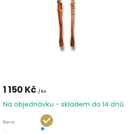
1 150 Kč
/ ks
Měrná
Na objednávku - skladem do 14 dnů
cena:
Barva