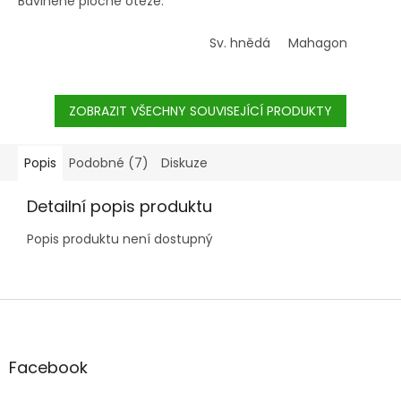
Bavlněné ploché otěže.
Sv. hnědá
Mahagon
ZOBRAZIT VŠECHNY SOUVISEJÍCÍ PRODUKTY
Popis
Podobné (7)
Diskuze
Detailní popis produktu
Popis produktu není dostupný
Z
á
p
a
Facebook
t