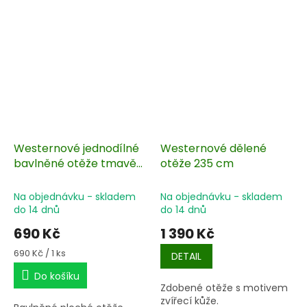
Westernové jednodílné
Westernové dělené
bavlněné otěže tmavě
otěže 235 cm
hnědé 280 cm
Na objednávku - skladem
Na objednávku - skladem
do 14 dnů
do 14 dnů
690 Kč
1 390 Kč
Měrná
690 Kč / 1 ks
DETAIL
cena:
Do košíku
Zdobené otěže s motivem
zvířecí kůže.