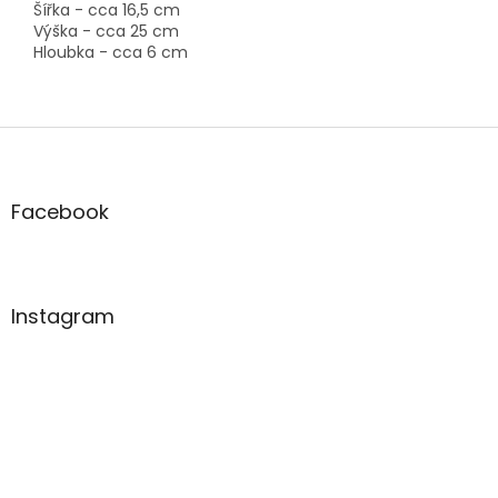
Šířka - cca 16,5 cm
Výška - cca 25 cm
Hloubka - cca 6 cm
Z
á
p
a
Facebook
t
í
Instagram