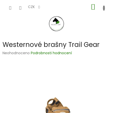
Přejít
NÁKUP
na
CZK
obsah
KOŠÍK
Westernové brašny Trail Gear
Průměrné
Neohodnoceno
Podrobnosti hodnocení
hodnocení
produktu
je
0,0
z
5
hvězdiček.