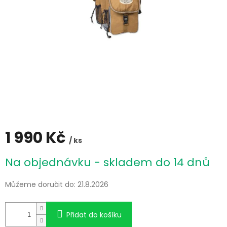
1 990 Kč
/ ks
Měrná
Na objednávku - skladem do 14 dnů
cena:
Můžeme doručit do:
21.8.2026
Přidat do košíku