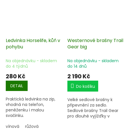
Ledvinka Horselife, kůň v
Westernové brašny Trail
pohybu
Gear big
Na objednávku - skladem
Na objednávku - skladem
do 4 týdnů
do 14 dnů
280 Kč
2 190 Kč
DETAIL
Do košíku
Praktická ledvinka na zip,
Velké sedlové brašny k
vhodná na telefon,
připevnění za sedlo.
peněženku i malou
Sedlové brašny Trail Gear
svačinku.
pro dlouhé vyjížďky v
terénu nebo na trailech.
vínová
růžová