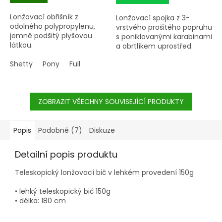
Lonžovací obřišník z
Lonžovací spojka z 3-
odolného polypropylenu,
vrstvého prošitého popruhu
jemně podšitý plyšovou
s poniklovanými karabinami
látkou.
a obrtlíkem uprostřed.
Shetty
Pony
Full
ZOBRAZIT VŠECHNY SOUVISEJÍCÍ PRODUKTY
Popis
Podobné (7)
Diskuze
Detailní popis produktu
Teleskopický lonžovací bič v lehkém provedení 150g
• lehký teleskopický bič 150g
• délka: 180 cm