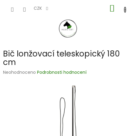
Přejít
NÁKUP
na
CZK
obsah
KOŠÍK
Bič lonžovací teleskopický 180
cm
Průměrné
Neohodnoceno
Podrobnosti hodnocení
hodnocení
produktu
je
0,0
z
5
hvězdiček.