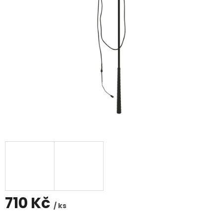
710 Kč
/ ks
Měrná