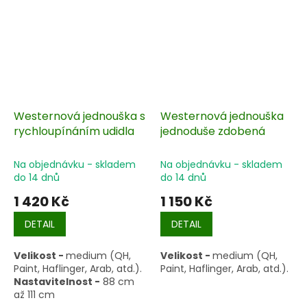
Westernová jednouška s
Westernová jednouška
rychloupínáním udidla
jednoduše zdobená
Na objednávku - skladem
Na objednávku - skladem
do 14 dnů
do 14 dnů
1 420 Kč
1 150 Kč
DETAIL
DETAIL
Velikost -
medium (QH,
Velikost -
medium (QH,
Paint, Haflinger, Arab, atd.).
Paint, Haflinger, Arab, atd.).
Nastavitelnost -
88 cm
až 111 cm