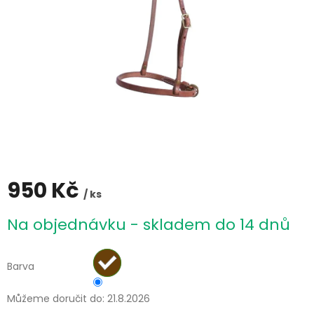
950 Kč
/ ks
Měrná
Na objednávku - skladem do 14 dnů
cena:
Barva
Můžeme doručit do:
21.8.2026