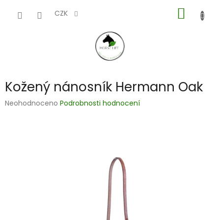
Přejít
NÁKUP
na
CZK
obsah
KOŠÍK
Kožený nánosník Hermann Oak
Průměrné
Neohodnoceno
Podrobnosti hodnocení
hodnocení
produktu
je
0,0
z
5
hvězdiček.