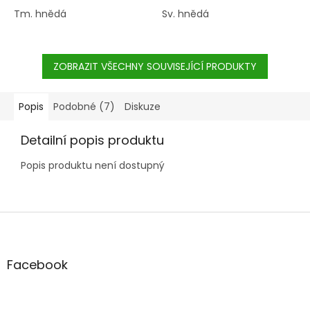
Tm. hnědá
Sv. hnědá
ZOBRAZIT VŠECHNY SOUVISEJÍCÍ PRODUKTY
Popis
Podobné (7)
Diskuze
Detailní popis produktu
Popis produktu není dostupný
Z
á
p
a
Facebook
t
í