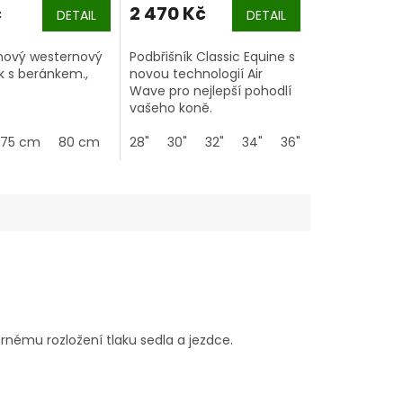
č
2 470 Kč
DETAIL
DETAIL
nový westernový
Podbřišník Classic Equine s
k s beránkem.,
novou technologií Air
Wave pro nejlepší pohodlí
vašeho koně.
75 cm
80 cm
85 cm
28"
30"
90 cm
32"
34"
36"
rnému rozložení tlaku sedla a jezdce.