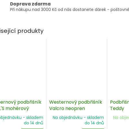
Doprava zdarma
Při nákupu nad 3000 Kč od nás dostanete dárek - poštovné
isející produkty
ernový podbřišník
Westernový podbřišník
Podbřišn
'S mohérový
Valcro neopren
Teddy
objednávku - skladem
Na objednávku - skladem
Na obje
do 14 dnů
do 14 dnů