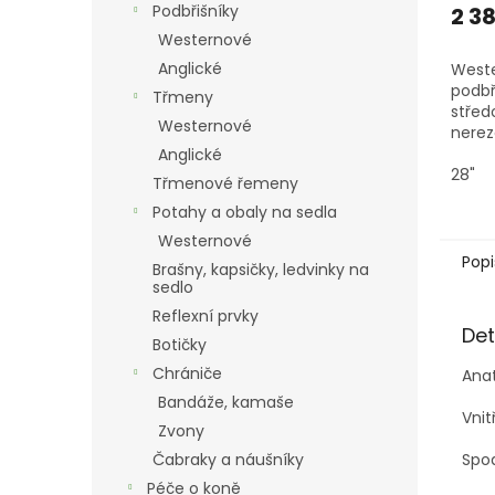
Podbřišníky
2 3
Westernové
Anglické
West
podbř
Třmeny
střed
Westernové
nerez
Anglické
28"
Třmenové řemeny
Potahy a obaly na sedla
Westernové
Popi
Brašny, kapsičky, ledvinky na
sedlo
Reflexní prvky
Det
Botičky
Chrániče
Anat
Bandáže, kamaše
Vnit
Zvony
Čabraky a náušníky
Spod
Péče o koně