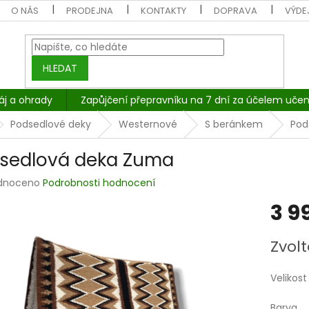
O NÁS
PRODEJNA
KONTAKTY
DOPRAVA
VÝDEJ
HLEDAT
áj a ohrady
Zapůjčení přepravníku na 7 dní za účelem učen
Podsedlové deky
Westernové
S beránkem
Pod
sedlová deka Zuma
rné
dnoceno
Podrobnosti hodnocení
cení
3 9
tu
Měrná
Zvolt
cena:
ček.
Velikost
Barva