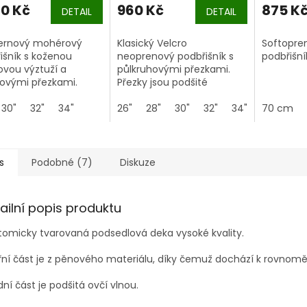
80 Kč
960 Kč
875 K
DETAIL
DETAIL
ernový mohérový
Klasický Velcro
Softopre
išník s koženou
neoprenový podbřišník s
podbřišní
ovou výztuží a
půlkruhovými přezkami.
ovými přezkami.
Přezky jsou podšité
neoprenem, takže je
30"
32"
34"
zabráněno tření a
26"
28"
30"
32"
34"
36"
70 cm
následnému odírání koně.
s
Podobné (7)
Diskuze
ailní popis produktu
omicky tvarovaná podsedlová deka vysoké kvality.
řní část je z pěnového materiálu, díky čemuž dochází k rovnomě
ní část je podšitá ovčí vlnou.