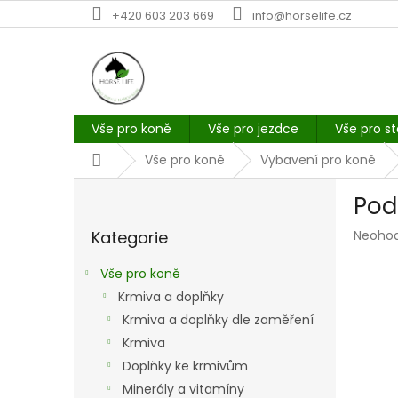
Přejít
+420 603 203 669
info@horselife.cz
na
obsah
Vše pro koně
Vše pro jezdce
Vše pro st
Domů
Vše pro koně
Vybavení pro koně
P
Pod
o
Přeskočit
s
Průmě
Kategorie
Neoho
kategorie
t
hodno
r
produk
Vše pro koně
a
je
Krmiva a doplňky
n
0,0
z
Krmiva a doplňky dle zaměření
n
5
í
Krmiva
hvězdi
p
Doplňky ke krmivům
a
Minerály a vitamíny