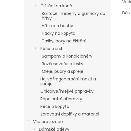
Veli
Čištění na koně
Délk
Kartáče, hřebeny a gumičky do
hřívy
Hřbílka a houby
Háčky na kopyta
Tašky, boxy na čištění
Péče o srst
Šampony a kondicionéry
Rozčesávače a lesky
Oleje, pudry a spreje
Hojivé/regenerační masti a
spreje
Chladivé/hřejivé přípravky
Repelentní přípravky
Péče o kopyta
Zdravotní doplňky a materiál
Vše pro jezdce
Dámské oděvy