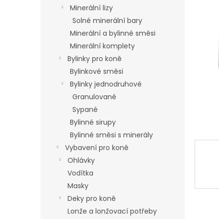
n
Minerální lizy
e
Solné minerální bary
l
Minerální a bylinné směsi
Minerální komplety
Bylinky pro koně
Bylinkové směsi
Bylinky jednodruhové
Granulované
Sypané
Bylinné sirupy
Bylinné směsi s minerály
Vybavení pro koně
Ohlávky
Vodítka
Masky
Deky pro koně
Lonže a lonžovací potřeby