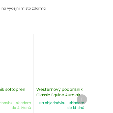
 na výdejní místo zdarma.
ík softopren
Westernový podbřišník
Classic Equine Aura air
Další
produkt
dnávku - skladem
Na objednávku - skladem
do 4 týdnů
do 14 dnů