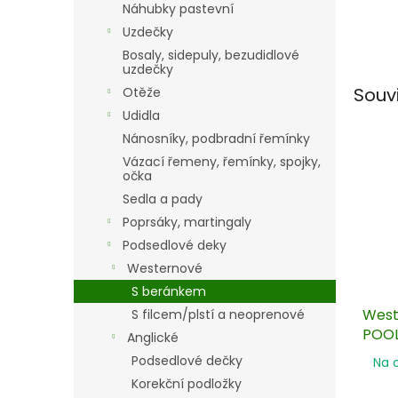
Náhubky pastevní
Uzdečky
Bosaly, sidepuly, bezudidlové
uzdečky
Souv
Otěže
Udidla
Nánosníky, podbradní řemínky
Vázací řemeny, řemínky, spojky,
očka
Sedla a pady
Poprsáky, martingaly
Podsedlové deky
Westernové
S beránkem
West
S filcem/plstí a neoprenové
POOL
Anglické
Podsedlové dečky
Na 
Korekční podložky