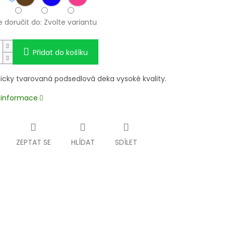
doručit do:
Zvolte variantu
Přidat do košíku
cky tvarovaná podsedlová deka vysoké kvality.
í informace
ZEPTAT SE
HLÍDAT
SDÍLET