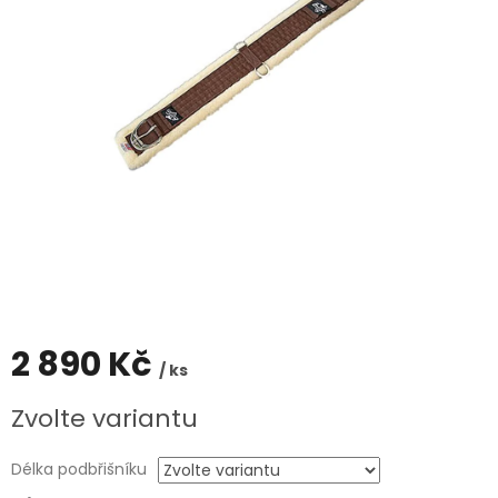
2 890 Kč
/ ks
Měrná
Zvolte variantu
cena:
Délka podbřišníku