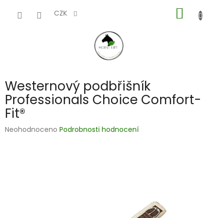
Přejít
NÁKUP
na
CZK
obsah
KOŠÍK
Westernový podbřišník
Professionals Choice Comfort-
Fit®
Průměrné
Neohodnoceno
Podrobnosti hodnocení
hodnocení
produktu
je
0,0
z
5
hvězdiček.