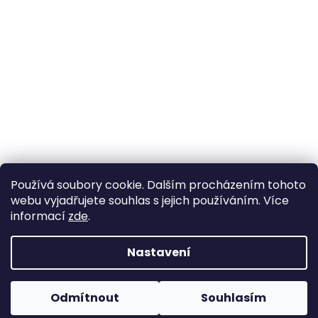
Používá soubory cookie. Dalším procházením tohoto
webu vyjadřujete souhlas s jejich používáním. Více
informací
zde
.
Nastavení
Vytvořil Shoptet
Pokud u nás nenajdete konkrétní produkt, neváhejte se
ozvat. Ve většině případů jej můžeme zajistit na
Odmítnout
Souhlasím
Copyright 2026
Horse life
. Všechna práva vyhrazena.
objednávku nebo od jiného dodavatele.