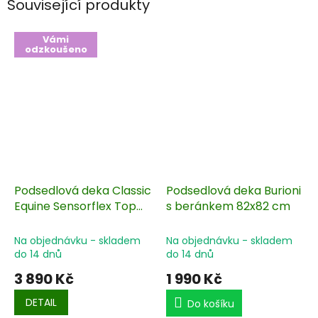
Související produkty
Vámi
odzkoušeno
Podsedlová deka Classic
Podsedlová deka Burioni
Equine Sensorflex Top
s beránkem 82x82 cm
86x96 cm
Na objednávku - skladem
Na objednávku - skladem
do 14 dnů
do 14 dnů
3 890 Kč
1 990 Kč
DETAIL
Do košíku