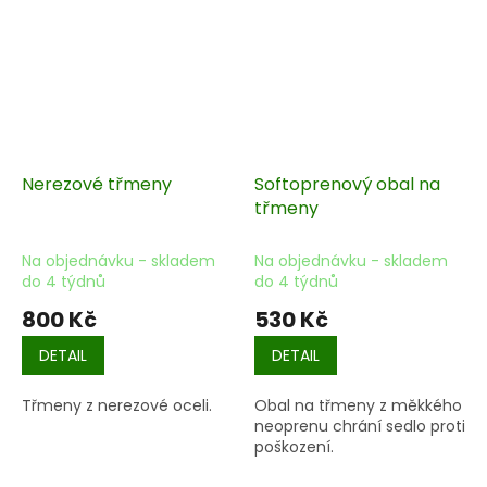
Nerezové třmeny
Softoprenový obal na
třmeny
Na objednávku - skladem
Na objednávku - skladem
do 4 týdnů
do 4 týdnů
800 Kč
530 Kč
DETAIL
DETAIL
Třmeny z nerezové oceli.
Obal na třmeny z měkkého
neoprenu chrání sedlo proti
poškození.