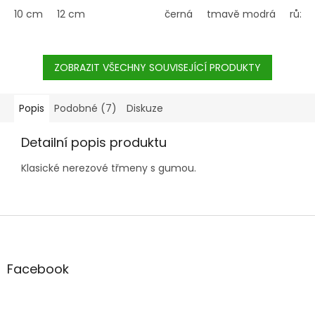
10 cm
12 cm
černá
tmavě modrá
růžo
ZOBRAZIT VŠECHNY SOUVISEJÍCÍ PRODUKTY
Popis
Podobné (7)
Diskuze
Detailní popis produktu
Klasické nerezové třmeny s gumou.
Z
á
p
a
Facebook
t
í