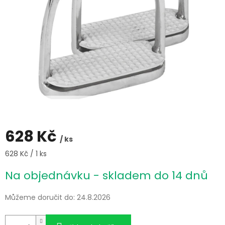
628 Kč
/ ks
Měrná
628 Kč / 1 ks
cena:
Na objednávku - skladem do 14 dnů
Můžeme doručit do:
24.8.2026