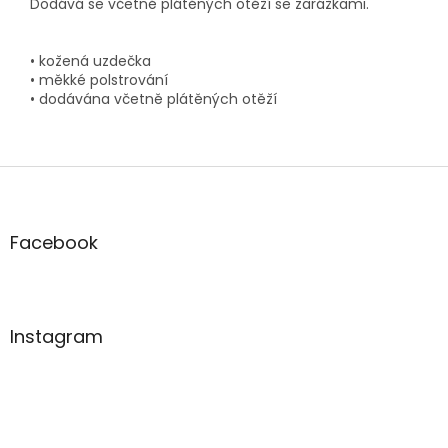
Dodává se včetně plátěných otěží se zarážkami.
• kožená uzdečka
• měkké polstrování
• dodávána včetně plátěných otěží
Z
á
p
a
Facebook
t
í
Instagram