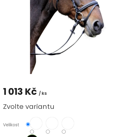
1 013 Kč
/ ks
Měrná
Zvolte variantu
cena:
Velikost