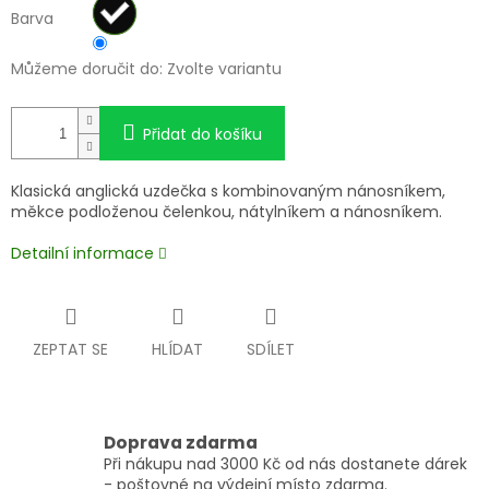
Barva
Můžeme doručit do:
Zvolte variantu
Přidat do košíku
Klasická anglická uzdečka s kombinovaným nánosníkem,
měkce podloženou čelenkou, nátylníkem a nánosníkem.
Detailní informace
ZEPTAT SE
HLÍDAT
SDÍLET
Doprava zdarma
Při nákupu nad 3000 Kč od nás dostanete dárek
- poštovné na výdejní místo zdarma.