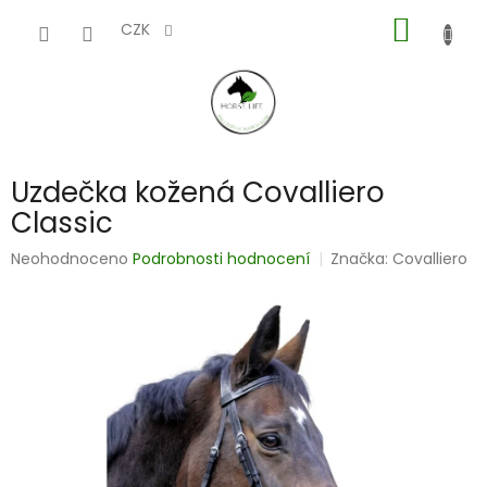
Přejít
NÁKUP
na
CZK
obsah
KOŠÍK
Uzdečka kožená Covalliero
Classic
Průměrné
Neohodnoceno
Podrobnosti hodnocení
Značka:
Covalliero
hodnocení
produktu
je
0,0
z
5
hvězdiček.