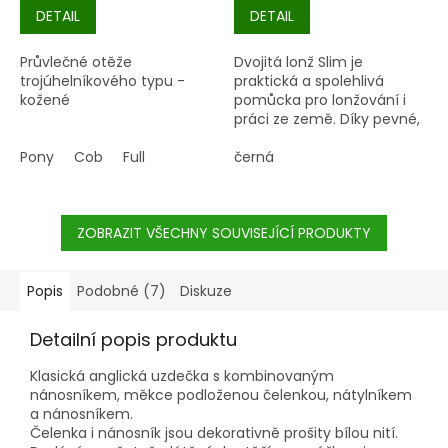
DETAIL
DETAIL
Průvlečné otěže
Dvojitá lonž Slim
je
trojúhelníkového typu -
praktická a spolehlivá
kožené
pomůcka pro lonžování i
práci ze země. Díky pevné,
odolné popruhovině se s ní
Pony
Cob
Full
snadno manipuluje a
černá
poskytuje jistý kontakt s
koněm. Celková délka 18
metrů nabízí dostatek
ZOBRAZIT VŠECHNY SOUVISEJÍCÍ PRODUKTY
prostoru pro efektivní
trénink.
Popis
Podobné (7)
Diskuze
Detailní popis produktu
Klasická anglická uzdečka s kombinovaným
nánosníkem, měkce podloženou čelenkou, nátylníkem
a nánosníkem.
Čelenka i nánosník jsou dekorativně prošity bílou nití.