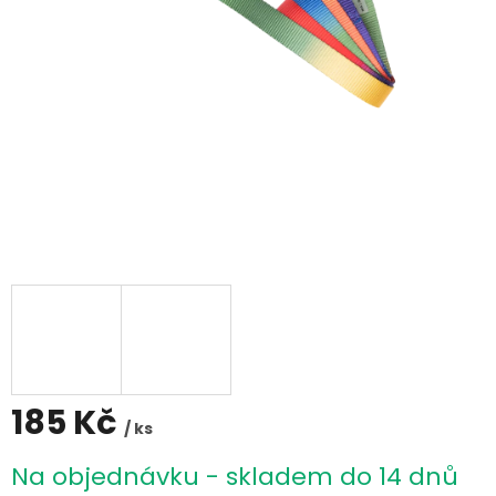
185 Kč
/ ks
Měrná
Na objednávku - skladem do 14 dnů
cena: