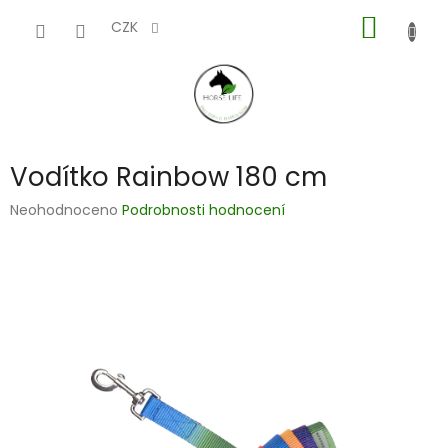
Přejít
NÁKUP
na
CZK
obsah
KOŠÍK
Vodítko Rainbow 180 cm
Průměrné
Neohodnoceno
Podrobnosti hodnocení
hodnocení
produktu
je
0,0
z
5
hvězdiček.