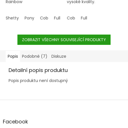
Rainbow
vysoké kvality.
Shetty
Pony
Cob
Full
Cob
Full
ZOBRAZIT VŠECHNY SOUVISEJÍCÍ PRODUKTY
Popis
Podobné (7)
Diskuze
Detailní popis produktu
Popis produktu není dostupný
Z
á
p
a
Facebook
t